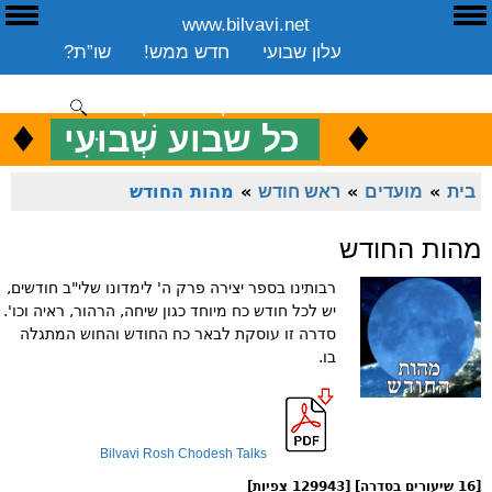
www.bilvavi.net
ע
E
עלון שבועי
חדש ממש!
שו”ת?
ארכיון
ספרים
שיעורים שבועי
תרומה
יצירת קשר
סקירה כללית
♦
.
♦
כ
כל שבוע שְׁבוּעִי
ENGLISH
בית
»
מועדים
»
ראש חודש
»
מהות החודש
מהות החודש
רבותינו בספר יצירה פרק ה' לימדונו שלי"ב חודשים,
יש לכל חודש כח מיוחד כגון שיחה, הרהור, ראיה וכו'.
סדרה זו עוסקת לבאר כח החודש והחוש המתגלה
בו.
Bilvavi Rosh Chodesh Talks
[16 שיעורים בסדרה] [129943 צפיות]