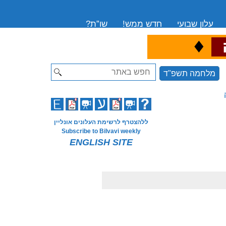
עלון שבועי
חדש ממש!
שו”ת?
♦
ה
Search
מלחמה תשפ"ד
ללהצטרף לרשימת העלונים אונליין
Subscribe to Bilvavi weekly
ENGLISH SITE