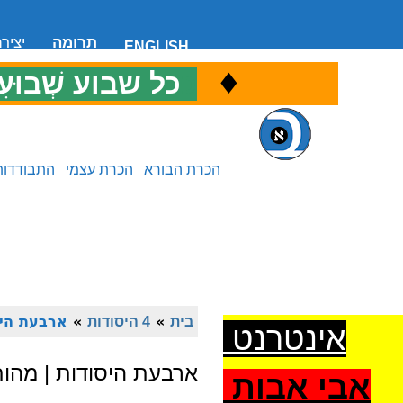
תרומה
יציר
ENGLISH
♦
כ
כל שבוע שְׁבוּעִ
הכרת הבורא
הכרת עצמי
התבודדות
בית
»
4 היסודות
»
ארבעת היס
אינטרנט
ארבעת היסודות | מהו
אבי אבות