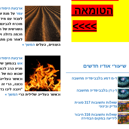
הטומאה
ארבעת היסודות
עפר
על מנת שא
לעבוד עם מידו
>
>>>
מוכרח להבינם
השורשית של ה
חכמה גדולה וע
לאחר מכן מתב
הענפים, העלים
המשך »
ארבעת היסודות
אש
בהמשך של
שיעורי אודיו חדשים
מגיע הרב לכו
שהוא כוח של ה
ד-מ דמע בלבביפדיה מחשבה
וכאשר העלייה
נכונה, הרי זה 
"ויגבה ליבו בד
ד-ן דן בלבביפדיה מחשבה
וכאשר העלייה שלילית הרי
המשך »
שאלות ותשובות 317 סוגית
צדיק ובינוני
שאלות ותשובות 316 חיבור
לידיעה במקום הבחירה