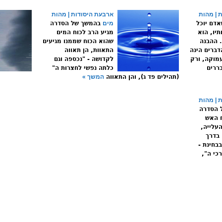
 | מהות
ארבעת היסודות | מהות
דם יוכל
מים
בהמשך של הסדרה
תיו, הוא
מגיע הרב לכוח המים
. ההבנה
שהוא הכוח שממנו מגיעים
דברים הינה
התאוות, הן תאווה
מוקה, ורק
לקדושה - "נכספה וגם
ררים
כלתה נפשי לחצרות ה"
(תהילים פד ג), והן התאווה
המשך »
 | מהות
 הסדרה
ח האש
עלייה,
 בדרך
בבחינת -
רכי ה",