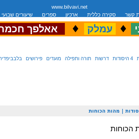
www.bilvavi.net
ת קשר
סקירה כללית
ארכיון
ספרים
שיעורים שבועי
.
♦
.
♦
.
י
עמלק
אאלפך חכמה
4 היסודות
דרשות
תורה ותפילה
מועדים
פירושים
בלבביפדיה
ודות | מהות הכוחות
ת הכוחות