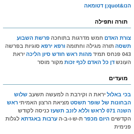
הנו&quot;ן דטומאה
תורה ותפילה
צורת האדם
חמש מדרגות בתוחכה
פרשת השבוע
תשסה
תורה מגילה וחתומה
ורפא ירפא
סוגיות בפרשה
043 פנחס תמיד
מהות ראש חודש סיון הליכה
יראת
העונש
דן כל האדם לכף זכות
מקור מוסר
מועדים
בכי באלול
יראת ה וקירבת ה למעשה תשעב
שלוש
הבחונות של שופר תשסט
מציאת הרצון האמיתי
ראש
השנה 071 לראש וללא לזנב תשעז
כניסה לקודש
הקדשים
היום מכפר
ת-ש-ו-ב-ה
ערבות באגדתא
לגלות
פנימית