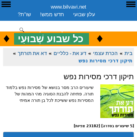
www.bilvavi.net
ע
E
עלון שבועי
חדש ממש!
שו”ת?
ארכיון
ספרים
שיעורים שבועי
תרומה
יצירת קשר
סקירה כללית
♦
.
♦
כ
כל שבוע שְׁבוּעִי
ENGLISH
בית
»
הכרת עצמי
»
דע את - כלליים
»
דא את תורתך
»
תיקון דרכי מסירות נפש
תיקון דרכי מסירות נפש
שיעורים הרב מסר בנושא של מסירות נפש בלמוד
תורה. פתיחה להבנת הסוגיה מהי המהות של
המסירות נפש ששייכת לכל בן תורה אמיתי
[5 שיעורים בסדרה] [23182 צפיות]