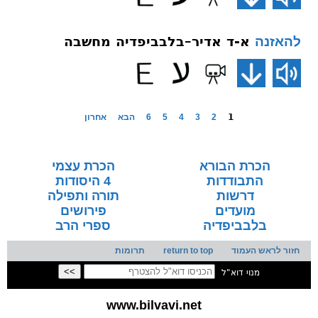
א-ד אדיר–בלבביפדיה מחשבה
להאזנה
1
2
3
4
5
6
הבא
אחרון
הכרת הבורא
הכרת עצמי
התבודדות
4 היסודות
דרשות
תורה ותפילה
מועדים
פירושים
בלבביפדיה
ספרי הרב
חזור לראש העמוד
return to top
תרומות
מנוי דוא"ל
www.bilvavi.net