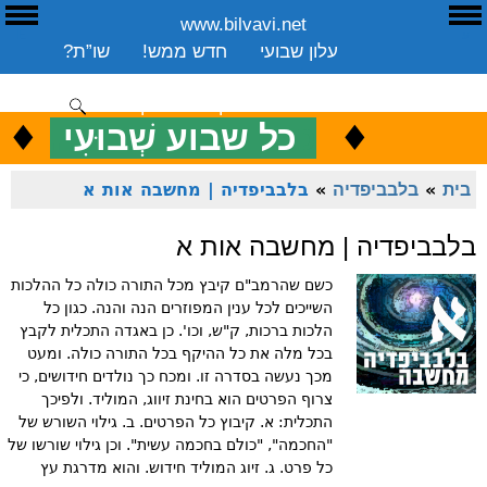
www.bilvavi.net
ע
E
עלון שבועי
חדש ממש!
שו”ת?
ארכיון
ספרים
שיעורים שבועי
תרומה
יצירת קשר
סקירה כללית
♦
.
♦
כ
כל שבוע שְׁבוּעִי
ENGLISH
בית
»
בלבביפדיה
»
בלבביפדיה | מחשבה אות א
בלבביפדיה | מחשבה אות א
כשם שהרמב"ם קיבץ מכל התורה כולה כל ההלכות
השייכים לכל ענין המפוזרים הנה והנה. כגון כל
הלכות ברכות, ק"ש, וכו'. כן באגדה התכלית לקבץ
בכל מלה את כל ההיקף בכל התורה כולה. ומעט
מכך נעשה בסדרה זו. ומכח כך נולדים חידושים, כי
צרוף הפרטים הוא בחינת זיווג, המוליד. ולפיכך
התכלית: א. קיבוץ כל הפרטים. ב. גילוי השורש של
"החכמה", "כולם בחכמה עשית". וכן גילוי שורשו של
כל פרט. ג. זיוג המוליד חידוש. והוא מדרגת עץ