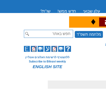
עלון שבועי
חדש ממש!
שו”ת?
♦
ה
Search
מלחמה תשפ"ד
ללהצטרף לרשימת העלונים אונליין
Subscribe to Bilvavi weekly
ENGLISH SITE