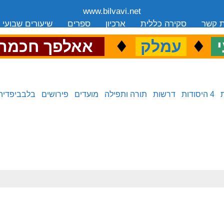
www.bilvavi.net
ת קשר
סקירה כללית
ארכיון
ספרים
שיעורים שבועי
.
♦
.
♦
.
י
עמלק
אאלפך חכמה
4 היסודות
דרשות
תורה ותפילה
מועדים
פירושים
בלבביפדיה