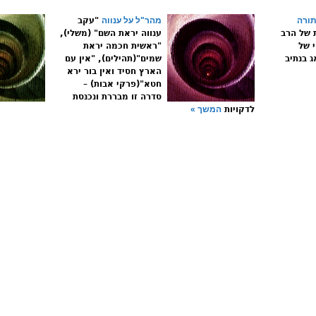
תורה
מהר"ל על ענווה
"עקב
 של הרב
ענווה יראת השם" (משלי),
 של
"ראשית חכמה יראת
 בנתיב
שמים"(תהילים), "אין עם
הארץ חסיד ואין בור ירא
חטא"(פרקי אבות) –
סדרה זו מבררת ונכנסת
לדקויות
המשך »