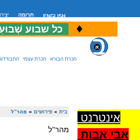
תרומה
יציר
ENGLISH
♦
כ
כל שבוע שְׁבוּעִ
הכרת הבורא
הכרת עצמי
התבודדות
בית
»
פירושים
»
מהר"ל
אינטרנט
מהר"ל
אבי אבות