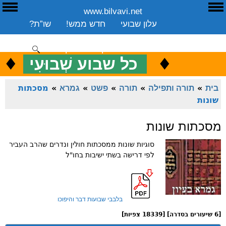
www.bilvavi.net
ע
E
עלון שבועי
חדש ממש!
שו”ת?
ארכיון
ספרים
שיעורים שבועי
תרומה
יצירת קשר
סקירה כללית
♦
.
♦
כ
כל שבוע שְׁבוּעִי
ENGLISH
בית
»
תורה ותפילה
»
תורה
»
פשט
»
גמרא
»
מסכתות
שונות
מסכתות שונות
סוגיות שונות ממסכתות חולין ונדרים שהרב העביר
לפי דרישה בשתי ישיבות בחו"ל
בלבבי שבועות דבר והיפוכו
[6 שיעורים בסדרה] [18339 צפיות]