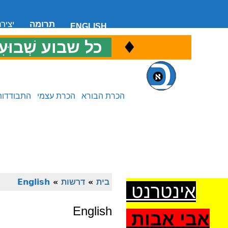
תרומה
יציר
ENGLISH
♦
כ
כל שבוע שְׁבוּעִ
הכרת הבורא
הכרת עצמי
התבודדות
בית
»
דרשות
»
English
אינטרנט
English
אבי אבות