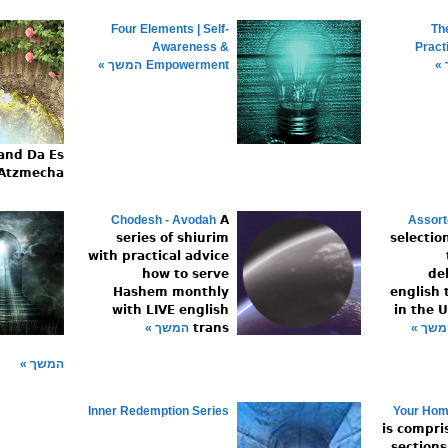
Four Elements | Self-
Th
Awareness &
Pract
»
Empowerment
המשך »
 and Da Es
Atzmecha (
Chodesh - Avodah
A
Assort
series of shiurim
selectio
with practical advice
how to serve
de
Hashem monthly
english 
with LIVE english
in the 
משך »
trans
המשך »
המשך »
Inner Redemption Series
Your Ho
is compri
sections