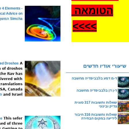
הטומאה
e 4 Elements -
ical Advice on
Simcha
המשך 
>
>>>
ed Droshos
A
שיעורי אודיו חדשים
n of droshos
the Rav has
ד-מ דמע בלבביפדיה מחשבה
livered with
translations
USA, Canada
ד-ן דן בלבביפדיה מחשבה
and Israel
ה
שאלות ותשובות 317 סוגית
צדיק ובינוני
שאלות ותשובות 316 חיבור
לידיעה במקום הבחירה
This sefer
me
sed of three
: Getting to