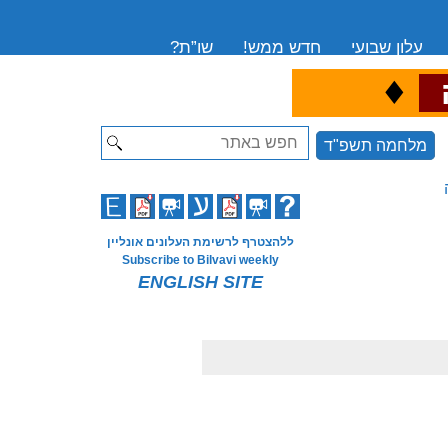
עלון שבועי
חדש ממש!
שו”ת?
♦
ה
Search
מלחמה תשפ"ד
ללהצטרף לרשימת העלונים אונליין
Subscribe to Bilvavi weekly
ENGLISH SITE