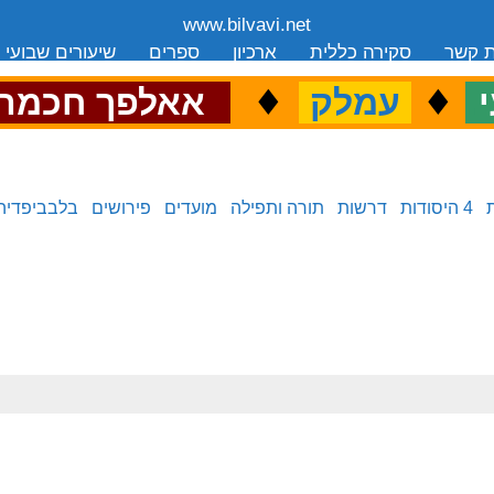
www.bilvavi.net
ת קשר
סקירה כללית
ארכיון
ספרים
שיעורים שבועי
.
♦
.
♦
.
י
עמלק
אאלפך חכמה
4 היסודות
דרשות
תורה ותפילה
מועדים
פירושים
בלבביפדיה