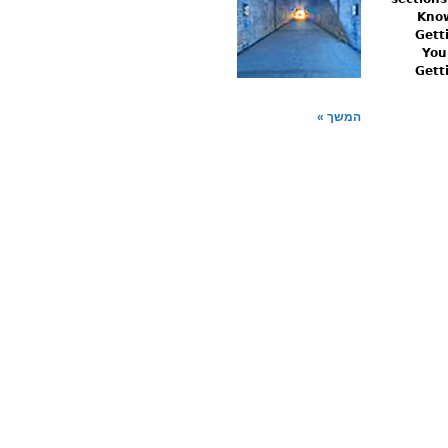
Know
Gett
You
Gett
המשך »