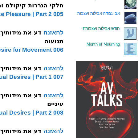
חלקי הגררות קיקולם ות
005 Solving The Desire To Take Pleasure | Part 2
.
אב עבודה אבילות ועצבות
.
חודש אבילות ועצבותה
להאזנה
תנועוה
Month of Mourning
.
006 Desire for Movement
דע את מידותיך הדר
להאזנה
007 Visual Desires | Part 1
להאזנה
עיניים
008 Visual Desires | Part 2
להאזנה