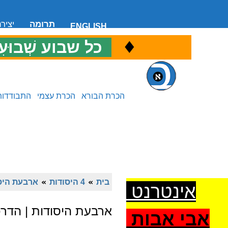
תרומה
יציר
ENGLISH
♦
כ
כל שבוע שְׁבוּעִ
הכרת הבורא
הכרת עצמי
התבודדות
בית
»
4 היסודות
»
ארבעת היסו
אינטרנט
ארבעת היסודות | הדר
אבי אבות