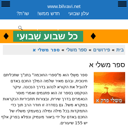
www.bilvavi.net
ע
E
עלון שבועי
חדש ממש!
שו”ת?
ארכיון
ספרים
שיעורים שבועי
תרומה
יצירת קשר
סקירה כללית
♦
.
♦
כ
כל שבוע שְׁבוּעִי
ENGLISH
בית
»
פירושים
»
ספר משלי
»
ספר משלי א
ספר משלי א
ספר מִשְלֵי הוא מ"ספרי החוכמה" בתנ"ך שתכליתם
חינוכית, ובהם מאיר שלמה המלך החכם באדם
להוביל את הקורא לנהוג בדרך הנכונה. עיקר
הטקסט בספר זה הוא פתגמים ואמרי מוסר
הנאמרים בדרך שירית, ובצורות תחביריות הנקראות
במקרא משל. גם בסדרה זו חודר הרב תוך כדי
התמקדות בכל מילה ומילה במעמקי משליו של
החכם באדם על ידי ביאור מעמיק ונפלא בפרק אלף
יש 155 שיעורים.