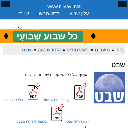
www.bilvavi.net
ע
E
עלון שבועי
חדש ממש!
שו”ת?
ארכיון
ספרים
שיעורים שבועי
תרומה
יצירת קשר
סקירה כללית
♦
.
♦
כ
כל שבוע שְׁבוּעִי
ENGLISH
בית
»
מועדים
»
ראש חודש
»
החודש הזה
»
שבט
שבט
אוסף של כל השיעורים של חודש שבט
Bilvavi On Eating
בלבבי עבודת
ראש חודש שבט
בלבבי סדר ט''ו בשבט