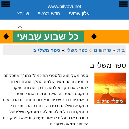
www.bilvavi.net
ע
E
עלון שבועי
חדש ממש!
שו”ת?
ארכיון
ספרים
שיעורים שבועי
תרומה
יצירת קשר
סקירה כללית
♦
.
♦
כ
כל שבוע שְׁבוּעִי
ENGLISH
בית
»
פירושים
»
ספר משלי
»
ספר משלי ב
ספר משלי ב
ספר מִשְלֵי הוא מ"ספרי החוכמה" בתנ"ך שתכליתם
חינוכית, ובהם מאיר שלמה המלך החכם באדם
להוביל את הקורא לנהוג בדרך הנכונה. עיקר
הטקסט בספר זה הוא פתגמים ואמרי מוסר
הנאמרים בדרך שירית, ובצורות תחביריות הנקראות
במקרא משל. גם בסדרה זו חודר הרב תוך כדי
התמקדות בכל מילה ומילה במעמקי משליו של
החכם באדם על ידי ביאור מעמיק ונפלא בפרק בית
יש יותר ממאה שיעורים.