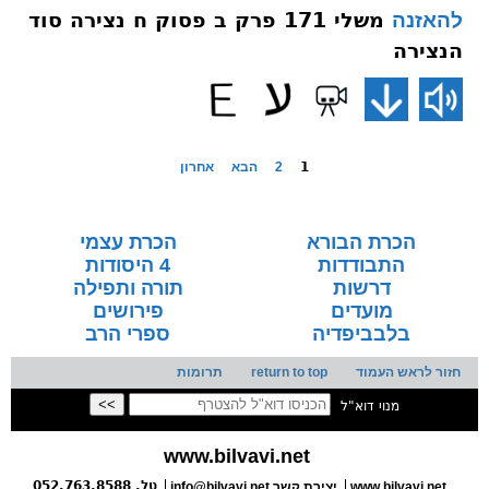
משלי 171 פרק ב פסוק ח נצירה סוד
להאזנה
הנצירה
1
2
הבא
אחרון
הכרת הבורא
הכרת עצמי
התבודדות
4 היסודות
דרשות
תורה ותפילה
מועדים
פירושים
בלבביפדיה
ספרי הרב
חזור לראש העמוד
return to top
תרומות
מנוי דוא"ל
www.bilvavi.net
טל. 052.763.8588
www.bilvavi.net
info@bilvavi.net יצירת קשר