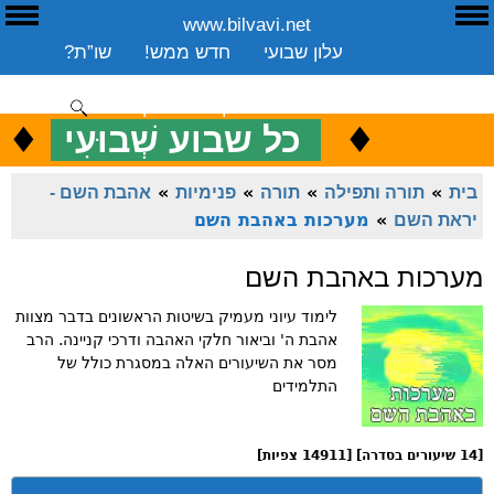
www.bilvavi.net
ע
E
עלון שבועי
חדש ממש!
שו”ת?
ארכיון
ספרים
שיעורים שבועי
תרומה
יצירת קשר
סקירה כללית
♦
.
♦
כ
כל שבוע שְׁבוּעִי
ENGLISH
בית
»
תורה ותפילה
»
תורה
»
פנימיות
»
אהבת השם -
יראת השם
»
מערכות באהבת השם
מערכות באהבת השם
לימוד עיוני מעמיק בשיטות הראשונים בדבר מצוות
אהבת ה' וביאור חלקי האהבה ודרכי קניינה. הרב
מסר את השיעורים האלה במסגרת כולל של
התלמידים
[14 שיעורים בסדרה] [14911 צפיות]