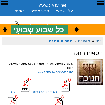
www.bilvavi.net
ע
E
עלון שבועי
חדש ממש!
שו”ת?
ארכיון
ספרים
שיעורים שבועי
תרומה
יצירת קשר
סקירה כללית
♦
.
♦
כ
כל שבוע שְׁבוּעִי
ENGLISH
בית
»
מועדים
»
נוספים חנוכה
נוספים חנוכה
שיעורים נוספים מסדרה אחרת של הרצאות העוסקות
בחנוכה
לחזור לשיעורים של חנוכה »»»
בלבבי הסתקל בנרות
בלבבי