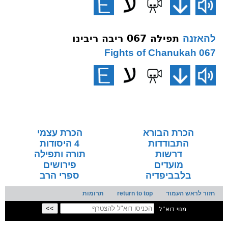
תפילה 067 ריבה ריבינו
להאזנה
067 Fights of Chanukah
הכרת הבורא
הכרת עצמי
התבודדות
4 היסודות
דרשות
תורה ותפילה
מועדים
פירושים
בלבביפדיה
ספרי הרב
חזור לראש העמוד
return to top
תרומות
מנוי דוא"ל