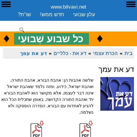
www.bilvavi.net
ע
E
עלון שבועי
חדש ממש!
שו”ת?
ארכיון
ספרים
שיעורים שבועי
תרומה
יצירת קשר
סקירה כללית
♦
.
♦
כ
כל שבוע שְׁבוּעִי
ENGLISH
בית
»
הכרת עצמי
»
דע את - כלליים
»
דע את עמך
דע את עמך
שלשה אהבות הן: אהבת הבורא, אהבת התורה,
ואהבת ישראל, כידוע. ומזה נלמד שאהבת ישראל
אינה דבר לעצמו, אלא מקושר הוא לאהבת הבורא
ית' ואהבת התורה הקדושה, באופן שתכלית הכל הוא
להגיע לאחדות עם הבורא. הסדרה הופסקה ולא
נשלמה.