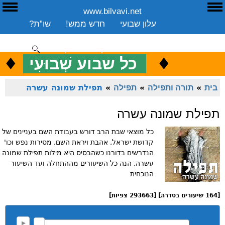
www.bilvavi.net
ע
E
עלון שבועי
חדש ממש!
שו”ת?
ארכיון
ספרים
שיעורים שבועי
תרומה
יצירת קשר
סקירה כללית
♦
.
♦
כ
כל שבוע שְׁבוּעִי
ENGLISH
בית
»
תורה ותפילה
»
תפילה
»
תפילת שמונה עשרה
תפילת שמונה עשרה
כל מוצאי שבת הרב דורש בעבודת השם בעניינים של
קדושת ישראל, אהבת ויראת השם, מסירות נפש וכו'
הנדרשים בדורנו כשהבסיס היא מילות תפילת שמונה
עשרה. הנה כל השיעורים מההתחלה ועד השיעור
הנוכחית
[164 שיעורים בסדרה] [293663 צפיות]