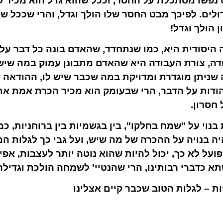
ט נפשו מסתכלת על החסר, וככל שהוא גדל הוא מכיר ש
דולים. לפיכך מבט החסר שלו הולך וגדל, והרי שככל ש
 הולך וגדל!
היסודית היא, כמו שנתחדד, שהאדם בונה כל דבר
על 
ודה, צורת העבודה היא
שהאדם מתבונן עמוק במה שיש 
 שניתן מוגדרת ומדויקת במה שכבר שיש לו,
ההודאה ש
הודות על הדבר, הרי שבעומק הוא מכיר הכרת אמת את 
חסרון.
נוי על "שמח בחלקו", בין בגשמיות בין ברוחניות,
כמו
 בנויה על ההכרה של מה שיש, ועל גבי כך לגלות המש
על לא כך, יכול להיות שהוא נוטה יותר לעצבות, אפי
א כדברי רבותינו, הרי שהנטיי' לשמחה הולכת וגדילה
ות – לגלות הטוב שכבר קיים אצלינו