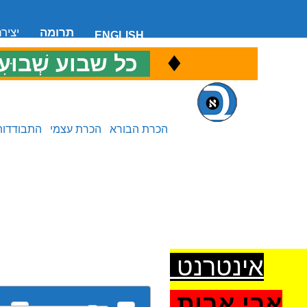
תרומה
יציר
ENGLISH
♦
כ
כל שבוע שְׁבוּעִ
הכרת הבורא
הכרת עצמי
התבודדות
אינטרנט
אבי אבות