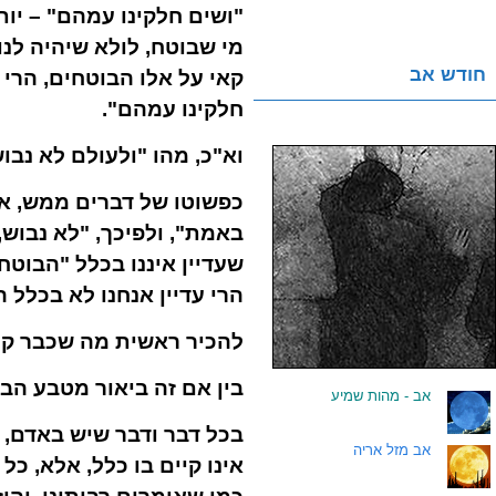
"ושים חלקינו עמהם" – י
מי שבוטח, לולא שיהיה לנו
חודש אב
קאי על אלו הבוטחים, הרי
חלקינו עמהם".
וא"כ, מהו "ולעולם לא נבו
כפשוטו של דברים ממש, אם
באמת", ולפיכך, "לא נבוש,
שעדיין איננו בכלל "הבוטח
הרי עדיין אנחנו לא בכלל
להכיר ראשית מה שכבר קיי
בין אם זה ביאור מטבע הבר
.
אב - מהות שמיע
בכל דבר ודבר שיש באדם, 
.
אב מזל אריה
אינו קיים בו כלל, אלא, כ