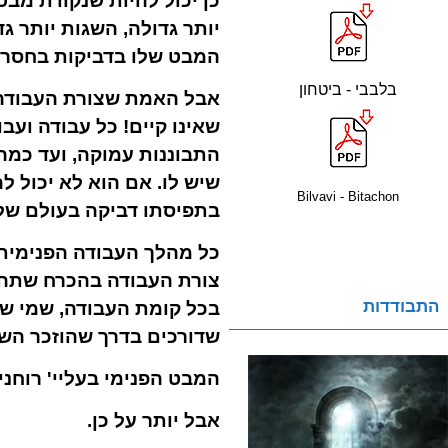
כן יכול להיות שנקודת מב
יותר גדולה, השגות יותר ג
המבט שלו בדביקות בחסרון
בלבבי - ביטחון
אבל האמת שצורת העבודה 
שאינו קיים! כל עבודה ועב
התבוננות עמוקה, ועד כמה
שיש לו.
אם הוא לא יכול ל
Bilvavi - Bitachon
בתפיסתו דביקה בעולם של 
כל מהלך העבודה הפנימית ב
צורת העבודה בהכרח שתהיה
התבודדות
בכל קומת העבודה, שמי שפו
שדורכים בדרך שהוזכר השת
המבט הפנימי בעליי' רוחני
אבל יותר על כן.