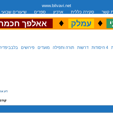
www.bilvavi.net
ת קשר
סקירה כללית
ארכיון
ספרים
שיעורים שבועי
.
♦
.
♦
.
י
עמלק
אאלפך חכמה
4 היסודות
דרשות
תורה ותפילה
מועדים
פירושים
בלבביפדיה
דע את
קודם