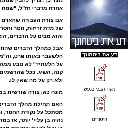
מצד כך, צריך להבין שמונח
אחרת מדברי חז"ל, "שמח ב
אם צורת העבודה שהאדם מתב
של מדת זריזות, חסר וחסר
והוא מביט על הדברים, הו
אבל כמהלך הדברים שהוזכ
ד
ע את ביטחונך
הלשעבר באותו פרט, וה"מ
על הלעתיד" לא נובע ממה
קנה, השיג. ככל שהרשמים 
ולא רק על מה שאין לו.
מקור הבכי בנפש
מונח כאן צורה שורשית במ
האם תחילת מהלך הדברים ה
מסתכל על נקודת החסר, ומ
היסורים
נהיה בן עליי' יותר, אז במ