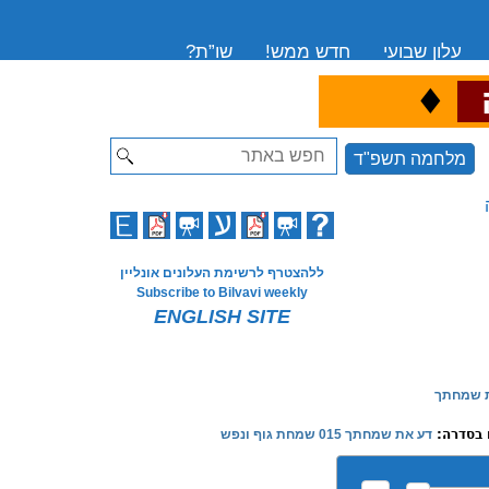
עלון שבועי
חדש ממש!
שו”ת?
♦
ה
Search
מלחמה תשפ"ד
ללהצטרף לרשימת העלונים אונליין
Subscribe to Bilvavi weekly
ENGLISH SITE
 שמחתך
 בסדרה:
דע את שמחתך 015 שמחת גוף ונפש