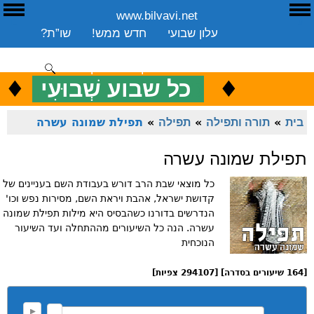
www.bilvavi.net
ע
E
עלון שבועי
חדש ממש!
שו”ת?
ארכיון
ספרים
שיעורים שבועי
תרומה
יצירת קשר
סקירה כללית
♦
.
♦
כ
כל שבוע שְׁבוּעִי
ENGLISH
בית
»
תורה ותפילה
»
תפילה
»
תפילת שמונה עשרה
תפילת שמונה עשרה
כל מוצאי שבת הרב דורש בעבודת השם בעניינים של
קדושת ישראל, אהבת ויראת השם, מסירות נפש וכו'
הנדרשים בדורנו כשהבסיס היא מילות תפילת שמונה
עשרה. הנה כל השיעורים מההתחלה ועד השיעור
הנוכחית
[164 שיעורים בסדרה] [294107 צפיות]