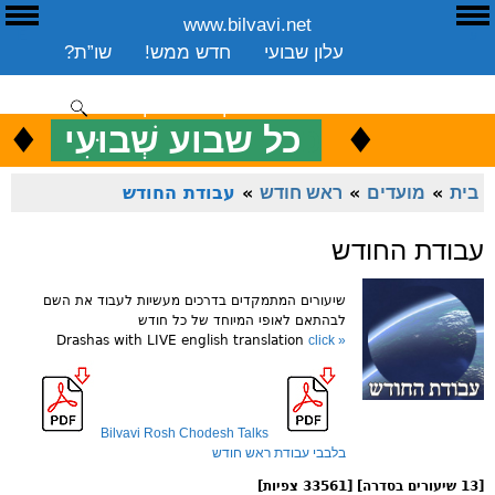
www.bilvavi.net
ע
E
עלון שבועי
חדש ממש!
שו”ת?
ארכיון
ספרים
שיעורים שבועי
תרומה
יצירת קשר
סקירה כללית
♦
.
♦
כ
כל שבוע שְׁבוּעִי
ENGLISH
בית
»
מועדים
»
ראש חודש
»
עבודת החודש
עבודת החודש
שיעורים המתמקדים בדרכים מעשיות לעבוד את השם
לבהתאם לאופי המיוחד של כל חודש
Drashas with LIVE english translation
click »
Bilvavi Rosh Chodesh Talks
בלבבי עבודת ראש חודש
[13 שיעורים בסדרה] [33561 צפיות]