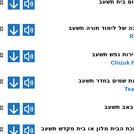
R
Chizuk F
Tea