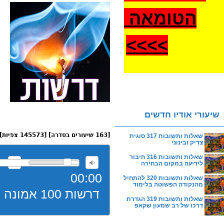
הטומאה
>
>>>
שיעורי אודיו חדשים
[163 שיעורים בסדרה] [145573 צפיות]
שאלות ותשובות 317 סוגית
צדיק ובינוני
שאלות ותשובות 316 חיבור
לידיעה במקום הבחירה
00:00
שאלות ותשובות 320 להתחיל
מהנקודה הפשוטה בלימוד
דרשות 100 אמונה פשוטה תשעה
שאלות ותשובות 319 הגדרת
דרכו של רב שמעון שקאפ