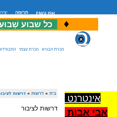
תרומה
יציר
ENGLISH
♦
כ
כל שבוע שְׁבוּעִ
הכרת הבורא
הכרת עצמי
התבודדות
בית
»
דרשות
»
דרשות לציבור
אינטרנט
דרשות לציבור
אבי אבות