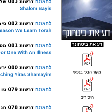
דרשות 083 שלום בית תשעב
להאזנה
Shalom Bayis
דרשות 082 סיבה של לימוד תורה תשעב
להאזנה
eason We Learn Torah
ד
ע את ביטחונך
דרשות 081 מסירות נפש תשעב
להאזנה
or One With An Illness
דרשות 080 יראת שמים בחדר תשעב
להאזנה
מקור הבכי בנפש
ching Yiras Shamayim
דרשות 079 טו באב תשעב
להאזנה
היסורים
דרשות 078 חנוכת הבית מלון או בית מקדש תשעב
להאזנה