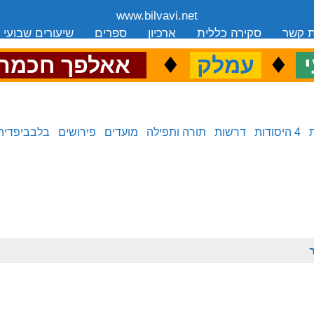
www.bilvavi.net
ת קשר
סקירה כללית
ארכיון
ספרים
שיעורים שבועי
.
♦
.
♦
.
י
עמלק
אאלפך חכמה
4 היסודות
דרשות
תורה ותפילה
מועדים
פירושים
בלבביפדיה