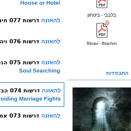
House or Hotel
בלבבי - ביטחון
דרשות 077 חינוך ילדים תשעב
להאזנה
דרשות 076 ויהי נועם תשעב
להאזנה
Bilvavi - Bitachon
דרשות 075 הנפש מחפש רוחניות תשעב
להאזנה
Soul Searching
התבודדות
דרשות 074 הבית היהודי כעס תשעב
להאזנה
oiding Marriage Fights
דרשות 073 אמת שלום עם תרגום לאידיש תשעב
להאזנה