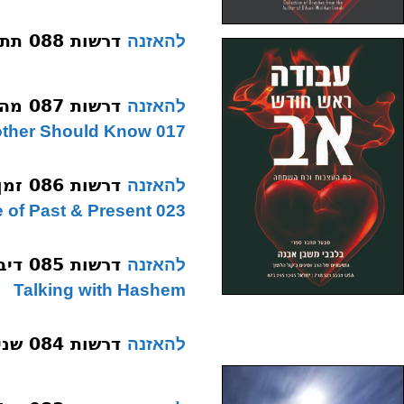
דרשות 088 תתחיל לחשוב תשעג
להאזנה
דרשות 087 מה כל אמא חייבת לדעת תשעג
להאזנה
017 Every Jewish Mother Should Know
דרשות 086 זמן השמד תשעג
להאזנה
023 Exile of Past & Present
דרשות 085 דיבור עם השם תשעג
להאזנה
Talking with Hashem
דרשות 084 שני סוגי צדיקים תשעב
להאזנה