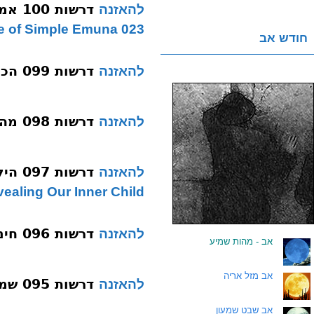
דרשות 100 אמונה פשוטה תשעה
להאזנה
023 Life of Simple Emuna
חודש אב
דרשות 099 הכנה לחופה תשעד
להאזנה
דרשות 098 מה לעשות בירידה תשעד
להאזנה
דרשות 097 הילד הפנימי תשעד
להאזנה
ealing Our Inner Child
דרשות 096 חינוך ילדים עם לב טוב תשעד
להאזנה
.
אב - מהות שמיע
.
אב מזל אריה
דרשות 095 שמחת חתן וכלה תשעד
להאזנה
.
אב שבט שמעון