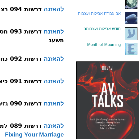
דרשות 094 רצוני רצונך תשעד
להאזנה
.
אב עבודה אבילות ועצבות
.
חודש אבילות ועצבותה
דרשו
להאזנה
תשעג
Month of Mourning
.
דרשות 092 כח של תפילה תשעג
להאזנה
דרשות 091 כיצד להגיע לישוב הדעת תשעג
להאזנה
דרשות 090 גזירת שמד תשעג
להאזנה
דרשות 089 למה התחתנו תשעג
להאזנה
Fixing Your Marriage