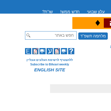
עלון שבועי
חדש ממש!
שו”ת?
♦
ה
Search
מלחמה תשפ"ד
ללהצטרף לרשימת העלונים אונליין
Subscribe to Bilvavi weekly
ENGLISH SITE