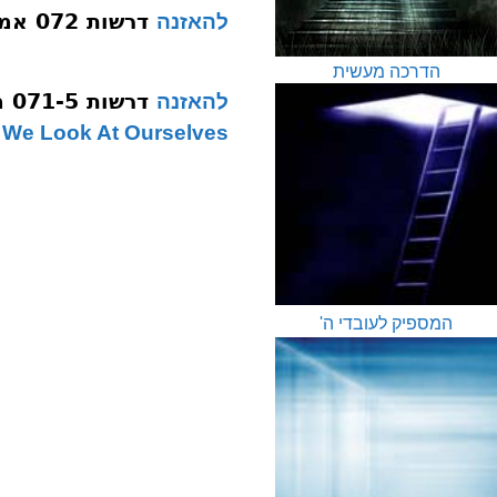
דרשות 072 אמת ושלום תשעב
להאזנה
הדרכה מעשית
דרשות 071-5 מסתכל על עצמנו תשעב
להאזנה
We Look At Ourselves
המספיק לעובדי ה'