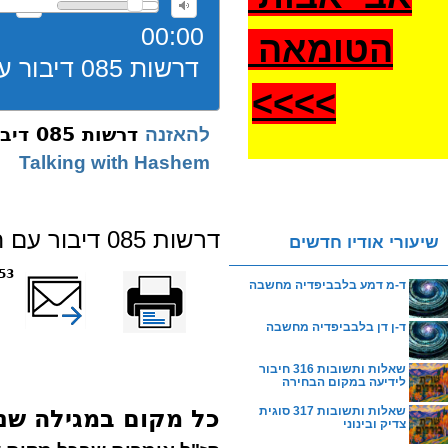
00:00
הטומאה
דרשות 085 דיבור עם השם תשעג
>
>>>
דרשות 085 דיבור עם השם תשעג
להאזנה
Talking with Hashem
דרשות 085 דיבור עם השם תשעג
שיעורי אודיו חדשים
הדפס
שלח דף במייל
0353
ד-מ דמע בלבביפדיה מחשבה
ד-ן דן בלבביפדיה מחשבה
שאלות ותשובות 316 חיבור
לידיעה במקום הבחירה
שאלות ותשובות 317 סוגית
כל מקום במגילה ש
צדיק ובינוני