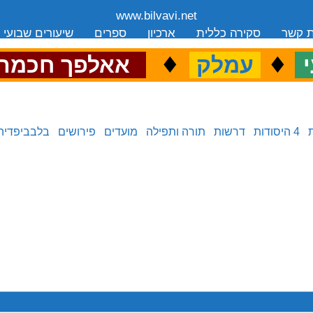
www.bilvavi.net
ת קשר
סקירה כללית
ארכיון
ספרים
שיעורים שבועי
.
♦
.
♦
.
י
עמלק
אאלפך חכמה
4 היסודות
דרשות
תורה ותפילה
מועדים
פירושים
בלבביפדיה