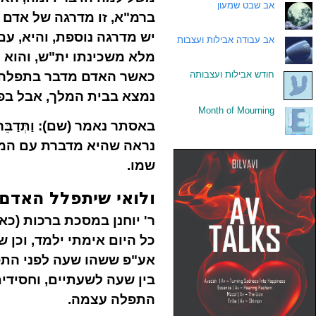
.
אב שבט שמעון
ברמ"א, זו מדרגה של אדם 
יש מדרגה נוספת, והיא, ע
.
אב עבודה אבילות ועצבות
מלא משכינתו ית"ש, והוא נ
.
חודש אבילות ועצבותה
כאשר האדם מדבר בתפלה, ה
נמצא בבית המלך, אבל בפ
Month of Mourning
.
באסתר נאמר (שם): וַתְּדַבֵּר לִפ
נראה שהיא מדברת עם המל
שמו.
ולואי שיתפלל האדם כ
ר' יוחנן במסכת ברכות (כא
כל היום אימתי ילמד, וכן 
אע"פ ששהו שעה לפני התפ
בין שעה לשעתיים, וחסידי
התפלה עצמה.