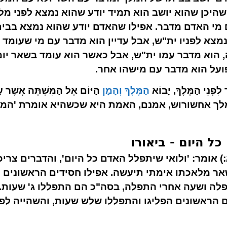
שהיכן שהוא יושב הוא תמיד יודע שהוא נמצא לפני מ
ם מי האדם מדבר. אפילו שהאדם יודע שהוא נמצא בבית
מצא לפניו ית"ש, אבל עדיין הוא מדבר עם מי שעומד ל
וא מדבר עמו ית"ש, אבל כאשר הוא עומד בשאר יומו
ועל הוא מדבר עם מישהו אחר.
ְנֵי הַמֶּלֶךְ, יָבוֹא
הַמֶּלֶךְ וְהָמָן
הַיּוֹם אֶל הַמִּשְׁתֶּה אֲשֶׁ
ך אחשורוש, אמנם, האמת היא שכשהיא אומרת 'המלך'
ל היום - ביאורו
:) אומר: 'ולואי שיתפלל האדם כל היום', והדברים צרי
שאר מלאכתו אימתי תיעשה. אפילו חסידים הראשונים ל
לה ושעה אחרי התפלה, בסה"כ הם התפללו ג' שעות.
ם הראשונים הפליגו והתפללו שלש שעות, והשהייה לפנ