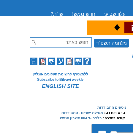
עלון שבועי
חדש ממש!
שו”ת?
♦
ה
Search
מלחמה תשפ"ד
ללהצטרף לרשימת העלונים אונליין
Subscribe to Bilvavi weekly
ENGLISH SITE
נוספים התבודדות
הבא בסדרה:
מסילת ישרים - התבודדות
קודם בסדרה:
בלבבי-ד 004 חשבון הנפש