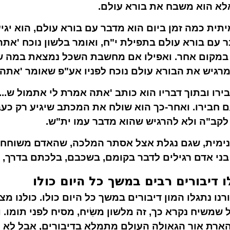
לא הוא משבח את בורא עולם.
תית כמה זמן ביום הוא מדבר עם בורא עולם, הוא יגי
 עם בורא עולם בתפילת י"ח, ואומר בלשון נוכח 'אתה ק
קום אחר. ואפילו אם מחשבת השכל נמצאת במה שהו
רגיש את הבורא עולם נוכח לפניו אע"פ שאומר 'אתה'
רו ובתוך דבריו הוא כותב 'אתה אמרת לי אתמול ש...
 חבירו. ואחר-כך הוא שולח את המכתב שיגיע רק כעבו
 לקב"ה ולא להרגיש שהוא מדבר עמו ית"ש.
נימית, שגם נגלת אצל אסתר המלכה, שהאדם משוחח ע
בני אדם רגילים לדבר בקומם, בשכבם, בלכתם בדרך, 
 דיבורים רבים במשך כל היום כולו
ו נתגלו המון דיבורים במשך כל היום כולו. כולנו מ
משיח נקרא כך, זה מלשון משִׂיח, מסיח לפני תומו. 
ארת אור הגאולה העולם מתמלא בדיבורים, אבל לא רק