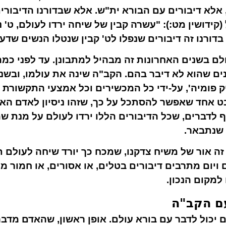
 אלא דיבורים
עם
הבורא ית"ש. אלא שבדורנו הדיבורים
(קידושין מט:): "עשרה קבין של שיחה ירדו לעולם, ט' 
בדורנו זה דיבורים שנפלו לט' קבין שנטלו הנשים שדע
לם בשנים האחרונות זה מבהיל למתבונן. עד לפני כמ
נים שהוא לא דיבר בהם. הקב"ה שינה את עולמו, ובשנ
ק פומיה', על-ידי כל המכשירים וכל אמצעי התקשורת
 אחד שאפשר להסתכל על כך, שזהו ניסיון לאדם האם י
ף לדברים, שכל הדיבורים הללו ירדו לעולם על מנת 
ו שנתבאר.
זה אור של משיח צדקנו, שמכח כך יורד שיחה לעולם ת
ם ויום מתרבים דיבורים בטלים, או אסורים, או חמור מ
למקום הנכון.
עם הקב"ה
יכול לדבר עם בורא עולם. אופן ראשון, שהאדם מדבר 