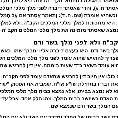
שנאמר במגילה בסתמא 'מלך', הכוונה היא למלך מלכ
ַמֶּלֶךְ (אסתר ח, ג), והרי שאסתר דיברה לפני מלך מלכי 
א אומרת (שם, ה, ד): וַתֹּאמֶר אֶסְתֵּר אִם עַל הַמֶּלֶךְ 
שִׂיתִי לוֹ, היא מתכוונת למלך מלכי המלכים הקב"ה, ולא 
 נמצא שאסתר מזמינה את מלך מלכי המלכים הקב"ה 
ב"ה ולא לפני מלך בשר ודם
ך בשר ודם, היא בעצם דיברה אליו יתברך שמו. כאש
שצריך להרגיש שהוא עומד לפני מלך מלכי המלכים הק
א עומד בשאר כ"ד שעות ביממה, אין דין להרגיש שהו
ולו אין חיוב דין להרגיש שהאדם עומד לפני הקב"ה, 
ת דבריו בתחילת שו"ע או"ח, שמביא את הפסוק "שויתי
 לא נמצא בביתו, אלא נמצא בבית מלך מלכי המלכים
 האדם כשיושב בבית המלך. וזהו חלק אחד. אבל עדיי
עם המלך בשר ודם שנמצא שם.
ם יושב בביתו של המלך ומדבר עם השר ולא עם המל