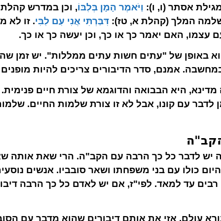
ילת אסתר (ו, ו):
וַיֹּאמֶר הָמָן בְּלִבּוֹ
, וכן במדרש קהלת ר
שלמה המלך (קהלת א, טז):
דִּבַּרְתִּי אֲנִי עִם לִבִּי
. זו לא 
צמו, האם יאמר כך או כך, וכן יעשה כך או כך.
וא באופן של "עתים חשות עתים ממללות". יש זמן שהו
מחשבה. אמנם, סדר הדיבורים צריכים להיות מופנים 
 מדינא, היא הבבואה והדוגמא של צורת חיים פנימית.
ן לדבר עם קונו, אבל לא זו צורת שלמות החיים. שלמו
הקב"ה
ה יש לדבר כל כך הרבה עם הקב"ה. הרי שאת אותה 
ום כולו עם בני משפחתו ושאר סובביו. אנשים נוסעי
רבים עד למאד. לפי"ז, אם יש לאדם כל כך הרבה דיבו
רא עולם, אזי את אותם דיבורים שהוא מדבר עם הסוב