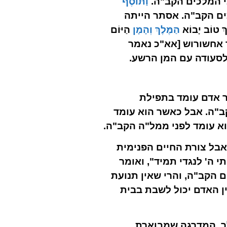
י המלכים הקב"ה.
וַתּוֹסֶף
המלכים הקב"ה. אסתר הייתה
טוֹב יָבוֹא
הַמֶּלֶךְ וְהָמָן
הַיּוֹם
למלך אחשורוש [אא"כ נאמר
לסעודה עם המן הרשע.
ר אדם עומד בתפילת
ב"ה. אבל כאשר הוא עומד
א עומד לפני ממל"ה הקב"ה.
אבל צורת החיים הפנימית
 ה' לנגדי תמיד", ואומר
 הקב"ה, והרי שאין תנועת
ן האדם יכול לשבת בבית
ך. המדרגה שמבוארת