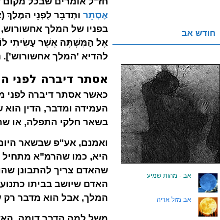
חז"ל אומרים שבכל מקום 
אֶסְתֵּר
וַתְּדַבֵּר לִפְנֵי ה
בפניו של המלך אחשורוש, וכשהי
חודש אב
אֶל הַמִּשְׁתֶּה אֲשֶׁר עָ
להדיא 'המלך אחשורוש'].
אסתר דיברה לפני הק
כאשר אסתר דיברה לפני מל
העמידה ומדבר, הדין הוא 
בשאר חלקי התפלה, או שהו
ואמנם, אע"פ שבשאר היום כ
היא, כמו שהרמ"א מתחיל א
שהאדם צריך להתבונן שהוא
.
אב - מהות שמיע
האדם שיושב בביתו כתנועת
המלך, אבל הוא מדבר רק 
.
אב מזל אריה
משל למה הדבר דומה, האד