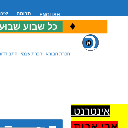
תרומה
יציר
ENGLISH
♦
כ
כל שבוע שְׁבוּעִ
הכרת הבורא
הכרת עצמי
התבודדות
אינטרנט
אבי אבות