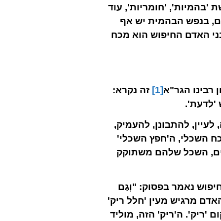
בהמיות', 'חומריות', עוד
מנם, בנפש הבהמית יש אף
בני האדם החיפוש הוא מכח
 רבינו הגר"א
[1]
זה נקרא:
'לדעת'.
עיין, להתבונן, להעמיק,
כח השכלי, ה'חפץ השכלי'
ים, השכל שלהם משתוקק
פוש נאמר בפסוק: "וְגַם
אדם מרגיש מעין 'חלל ריק'
'ריק'. ה'ריק' הזה, מוליד