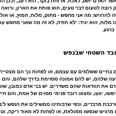
שר האדם יושב לאכול ארוחת בוקר, הוא רעב, ולכן הו
רוצה לטעום דבר טעים, הוא פותח את הארון, ורואה ל
סה להרגיש: מה אני מחפש - מתוק, מלוח, חמוץ, או א
ו מלוח, הוא יגיד: 'לא תודה, לא זה מה שאני מחפש עכ
כרגע.
בד השטחי שבנפש
ם בחיים ששלמים עם עצמם, או לפחות כך הם מצטייר
עה שלהם, יש להם אמונה מסוימת בדרך שלהם, והם 
ם את הוודאות שהם משדרים. יש בני אדם כמובן, שזה
פשו, יגעו, ומצאו רובד פנימי מסוים של אמת, והם חיי
רכבת מרבדים, וכפי שרבותינו ממשילים את הנפש ל'בצל
מרגיש שנפשו ממולאת, או לפחות לא מאוד ריקה, וטוב