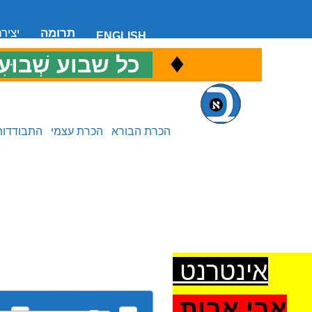
תרומה
יציר
ENGLISH
♦
כ
כל שבוע שְׁבוּעִ
הכרת הבורא
הכרת עצמי
התבודדות
אינטרנט
אבי אבות