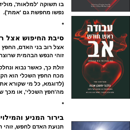
בו תשוקה 'למלאות', מוליד
נפשו מחפשת גם 'אמת').
*
סיבת החיפוש אצל רו
אצל רוב בני האדם, החפץ 
זוהי הנפש הבהמית שרוצה ג
זולת כך, כאשר נבוא ונח
מכח החפץ השכלי הוא הקטן
(לדוגמא, כל מי שקורא את
מה'חפץ השכלי', או מכך שה
*
בירור המניע והמילוי
תנועת האדם לחפש, זוהי ת