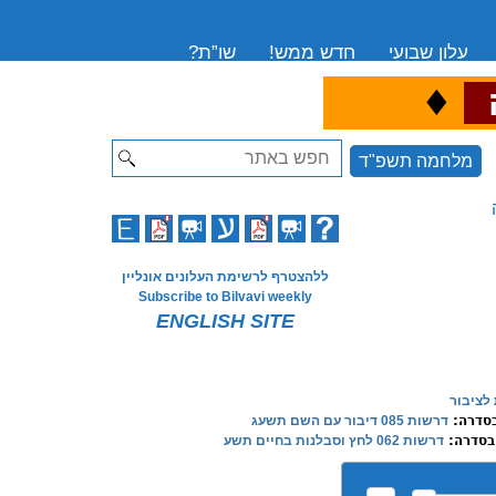
עלון שבועי
חדש ממש!
שו”ת?
♦
ה
Search
מלחמה תשפ"ד
ללהצטרף לרשימת העלונים אונליין
Subscribe to Bilvavi weekly
ENGLISH SITE
לציבור
סדרה:
דרשות 085 דיבור עם השם תשעג
בסדרה:
דרשות 062 לחץ וסבלנות בחיים תשע