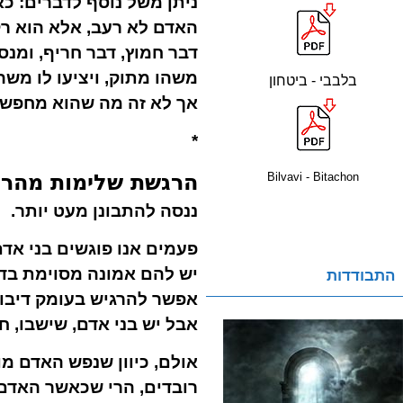
ניתן משל נוסף לדברים: כא
האדם לא רעב, אלא הוא רק 
דבר חמוץ, דבר חריף, ומנ
משהו מתוק, ויציעו לו משה
בלבבי - ביטחון
אך לא זה מה שהוא מחפש 
*
Bilvavi - Bitachon
הרגשת שלימות מהרו
ננסה להתבונן מעט יותר.
פעמים אנו פוגשים בני אד
יש להם אמונה מסוימת בד
התבודדות
אפשר להרגיש בעומק דיבור
אבל יש בני אדם, שישבו, חי
אולם, כיוון שנפש האדם מו
רובדים, הרי שכאשר האדם 