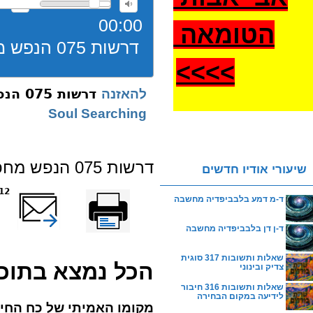
00:00
הטומאה
דרשות 075 הנפש מחפש רוחניות תשעב
>
>>>
דרשות 075 הנפש מחפש רוחניות תשעב
להאזנה
Soul Searching
דרשות 075 הנפש מחפש רוחניות תשעב
שיעורי אודיו חדשים
הדפס
שלח דף במייל
5012 
ד-מ דמע בלבביפדיה מחשבה
ד-ן דן בלבביפדיה מחשבה
שאלות ותשובות 317 סוגית
הכל נמצא
בתוכ
צדיק ובינוני
שאלות ותשובות 316 חיבור
לידיעה במקום הבחירה
מקומו האמיתי של כח החי