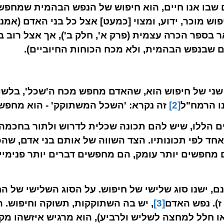
שבו אנו חיים, הוא חיפוש של הנפש הבהמית שמחפשת '
חיפוש מוכר, ידוע, ומצוי [כמעט] אצל כל בני האדם (א
ר בספר הכרה עצמית (פרק א', חלק ב'), אך אצל רוב 
ם שבנפש הבהמית, ולא מכח הכוחות החיוביים).
שני של חיפוש הוא, שהאדם מחפש מכח ה'שכל', בלשון
נו הרמח"ל
[2]
זה נקרא: 'השכל המשתוקק' - הוא מחפש 
 הללו, שיש להם תכונה שכלית לדרוש ולתור בחכמה, ל
אחד לפי תכונותיו. הצד השווה של אותם בני אדם, שה
מחפשים יותר עומק, הם מחפשים דברים יותר פנימי
ם, ישנו סוג שלישי של חיפוש. על הסוג השלישי של החי
ו, ז). נפש האדם
[3]
, יש בה השתוקקות, תשוקה וחיפוש. ה
 חלל למחצה לשליש ולרביע), הוא מרגיש איזשהו מקום 