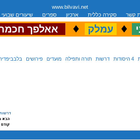
www.bilvavi.net
ת קשר
סקירה כללית
ארכיון
ספרים
שיעורים שבועי
.
♦
.
♦
.
י
עמלק
אאלפך חכמה
4 היסודות
דרשות
תורה ותפילה
מועדים
פירושים
בלבביפדיה
דרשות 
הבא ב
קודם 