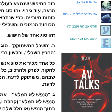
.
אב שבט שמעון
רוב החיפוש שנמצא בעולם 
הנאה, עוד גירוי. זהו סוג 
.
אב עבודה אבילות ועצבות
כוחות חיוביים, כפי שנתבא
הכוחות הנמוכים והשליליי
.
חודש אבילות ועצבותה
זהו סוג אחד של חיפוש.
Month of Mourning
.
ב.
'השכל המשתוקק' -
סוג 
'החפץ השכלי', ובלשון רבי
כל אחד מכיר את סוג אנשים
לחקור, לפרק ולהרכיב, כל 
שבהם, משתוקק לדעת. הם 
לדעת.
ג.
"הַנֶּפֶשׁ לֹא תִמָּלֵא'' –
אמנ
הַנֶּפֶשׁ לֹא תִמָּלֵא" (קהלת 
בתוך הנפש (או חלל שלם או