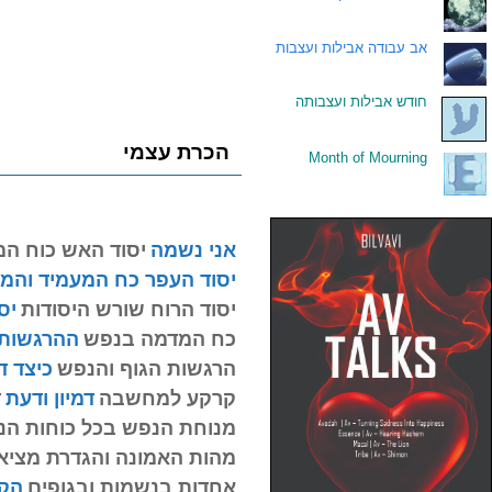
.
אב עבודה אבילות ועצבות
.
חודש אבילות ועצבותה
הכרת עצמי
Month of Mourning
.
אני נשמה
יסוד האש כוח ה
יסוד העפר כח המעמיד והמ
יסוד הרוח שורש היסודות
יס
כח המדמה בנפש
ההרגשות 
הרגשות הגוף והנפש
כיצד ד
קרקע למחשבה
דמיון ודעת
ד
מנוחת הנפש בכל כוחות ה
מהות האמונה והגדרת מציא
אחדות בנשמות ובגופים
הק