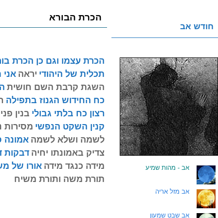
הכרת הבורא
חודש אב
הכרת עצמו וגם כן הכרת בו
תכלית של היהודי
יראה
אני 
השגת קרבת השם חושית
ה
כח החידוש הגנוז בתפילה
ח
רצון כח בלתי גבולי
בנין פני
קנין השקט הנפשי
מסירות 
לשמה ושלא לשמה
אמונה ס
צדיק באמונתו יחיה
דבקות ד
מידה כנגד מידה
אורו של מש
.
אב - מהות שמיע
תורת משה ותורת משיח
.
אב מזל אריה
.
אב שבט שמעון