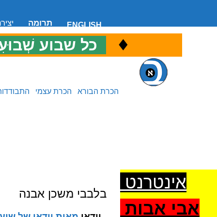
תרומה
יציר
ENGLISH
♦
כ
כל שבוע שְׁבוּעִ
הכרת הבורא
הכרת עצמי
התבודדות
אינטרנט
בלבבי משכן אבנה
אבי אבות
וידאו
מאות וידאו של שיעו