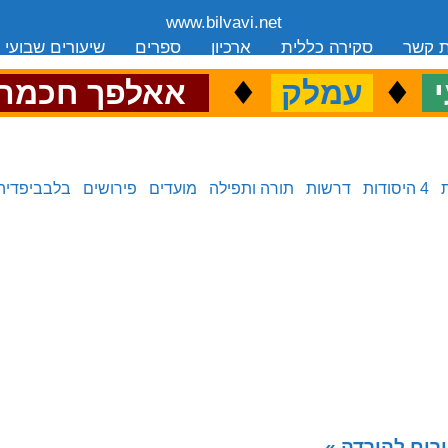
www.bilvavi.net
ת קשר
סקירה כללית
ארכיון
ספרים
שיעורים שבועי
.
♦
.
♦
.
י
עמלק
אאלפך חכמה
4 היסודות
דרשות
תורה ותפילה
מועדים
פירושים
בלבביפדיה
רים להורדה »