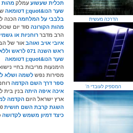
תכלית שעשוע
עמלק
מהות 
שער הנו&quot;ן דטומאה
שע
בלבבי על המלחמה
הכנה ל
הדרכה מעשית
מהות הקורונה
סוד יום שכול
הרב מדבר
רוחניות או גשמי
איובי אויב ואוהב
אור של הב
ראש השנה 071 לראש וללא לזנב תשעז
שער הנו&quot;ן דטומאה
הימנעות מריבות בחיי נישוא
מסירות נפש
לשמה ושלא ל
ספר דרך השם הקדמה
רוחנ
המספיק לעובדי ה'
איכה איפה היתה
בנין בית ל
ארץ ישראל היום
הקדמה למס
השגת קרבת השם חושית
70 כ
כיצד דמיון משמש לקדושה
כ