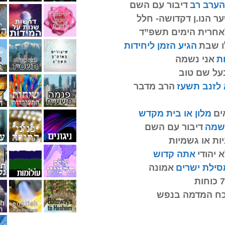
הערב רב
דיבור עם השם
ר הנו.ן דקדושה- חלל
אחרית הימים תשפ”ד
ו שבת
הגיע הזמן ליחידות
ות
אני נשמה
על שם טוב
הרב מדבר
ים
מלון או בית מקדש
שמה
דיבור עם השם
יות או גשמיות
א יהודי
אתה קדוש
ילת ישרים
אמונה
וחות
ח המדמה בנפש