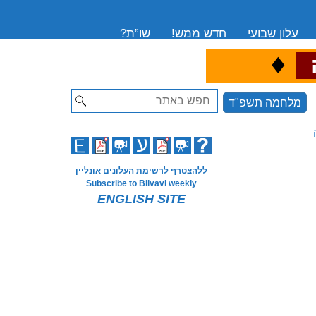
עלון שבועי
חדש ממש!
שו”ת?
♦
ה
Search
מלחמה תשפ"ד
ללהצטרף לרשימת העלונים אונליין
Subscribe to Bilvavi weekly
ENGLISH SITE