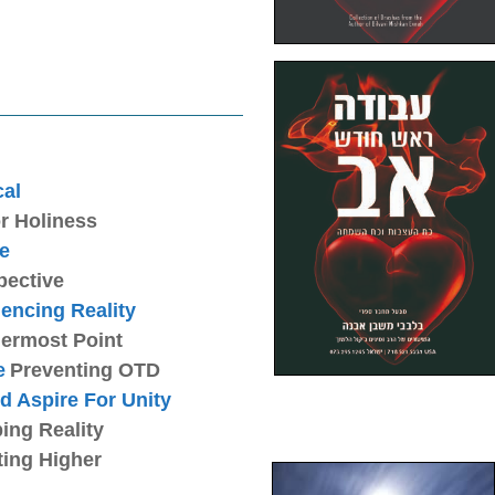
cal
r Holiness
e
pective
encing Reality
nermost Point
e
Preventing OTD
d Aspire For Unity
ing Reality
ting Higher