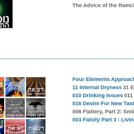
The Advice of the Ramc
Four Elements Approac
11 Internal Dryness
31 E
010 Drinking Issues
011
016 Desire For New Tas
006 Flattery, Part 2: Smi
003 Falsity Part 3 : Livi