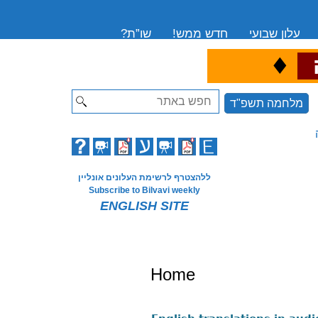
עלון שבועי
חדש ממש!
שו”ת?
♦
ה
Search
מלחמה תשפ"ד
ללהצטרף לרשימת העלונים אונליין
Subscribe to Bilvavi weekly
ENGLISH SITE
Home