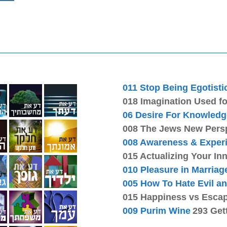
011 Stop Being Egotisti
018 Imagination Used fo
06 Desire For Knowledg
008 The Jews New Pers
008 Awareness & Experi
015 Actualizing Your In
010 Pleasure in Marriag
005 How To Hate Evil an
015 Happiness vs Escap
009 Purim Wine
293 Get