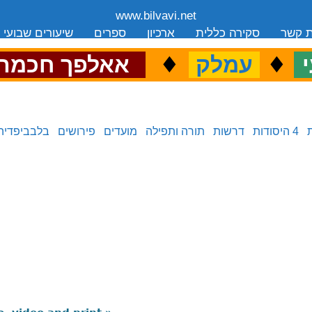
www.bilvavi.net
ת קשר
סקירה כללית
ארכיון
ספרים
שיעורים שבועי
.
♦
.
♦
.
י
עמלק
אאלפך חכמה
4 היסודות
דרשות
תורה ותפילה
מועדים
פירושים
בלבביפדיה