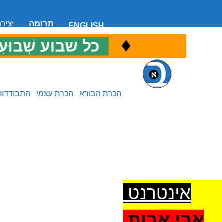
תרומה
יציר
ENGLISH
♦
כ
כל שבוע שְׁבוּעִ
הכרת הבורא
הכרת עצמי
התבודדות
אינטרנט
אבי אבות