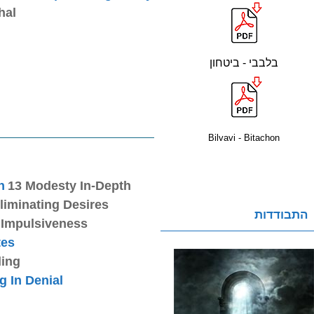
hal
בלבבי - ביטחון
Bilvavi - Bitachon
h
13 Modesty In-Depth
liminating Desires
התבודדות
 Impulsiveness
tes
ling
ng In Denial