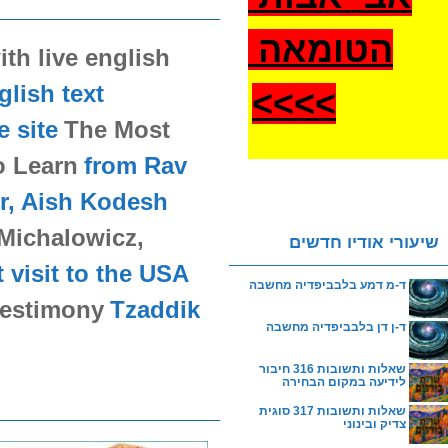
הטומאה
th live english
glish text
>
>>>
e site
The Most
o Learn
from Rav
r, Aish Kodesh
Michalowicz,
שיעורי אודיו חדשים
t visit to the USA
ד-מ דמע בלבביפדיה מחשבה
 testimony
Tzaddik
ד-ן דן בלבביפדיה מחשבה
שאלות ותשובות 316 חיבור
לידיעה במקום הבחירה
שאלות ותשובות 317 סוגית
צדיק ובינוני