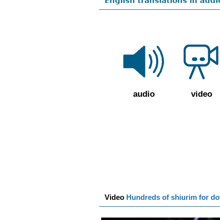
English translations in audi
audio
video
Video
Hundreds of shiurim for d