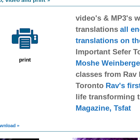
o, video and print »
video's & MP3's wi
translations
all en
translations on th
Important Sefer T
print
Moshe Weinberge
classes from Rav 
Toronto
Rav's firs
life transforming
Magazine, Tsfat
ownload »