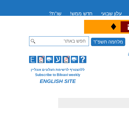
עלון שבועי
חדש ממש!
שו”ת?
♦
ה
Search
מלחמה תשפ"ד
ללהצטרף לרשימת העלונים אונליין
Subscribe to Bilvavi weekly
ENGLISH SITE