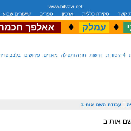
www.bilvavi.net
ת קשר
סקירה כללית
ארכיון
ספרים
שיעורים שבועי
.
♦
.
♦
.
י
עמלק
אאלפך חכמה
4 היסודות
דרשות
תורה ותפילה
מועדים
פירושים
בלבביפדיה
ה | עבודת השם אות ב
שם אות ב