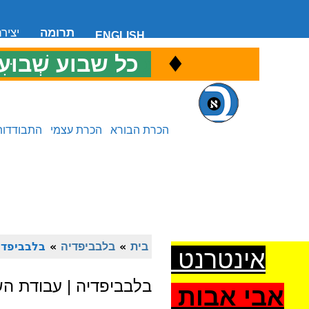
תרומה
יציר
ENGLISH
♦
כ
כל שבוע שְׁבוּעִ
הכרת הבורא
הכרת עצמי
התבודדות
בית
»
בלבביפדיה
»
בלבביפדי
אינטרנט
בלבביפדיה | עבודת ה
אבי אבות