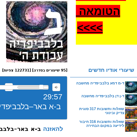
הטומאה
>
>>>
שיעורי אודיו חדשים
[95 שיעורים בסדרה] [122731 צפיות]
ד-מ דמע בלבביפדיה מחשבה
29:57
ד-ן דן בלבביפדיה מחשבה
ב-א באר–בלבביפדי
שאלות ותשובות 317 סוגית
צדיק ובינוני
שאלות ותשובות 316 חיבור
לידיעה במקום הבחירה
ב-א באר–בלבבי
להאזנה