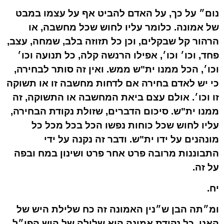
נום״ על כך, על האדם להביט אף על עצמו במבט
של אמונה. כלומר עליו לחוש שכל מחשבה, או
הרהור קל שבקלים, וכן כל תזוזה בלב, שמחה, עצב,
פחד, וכו׳ וכו׳, אפילו הרנשה קלה, כל תנועה וכו׳
וכו׳, הכל ממנו ית"ש ממש. ואין זה סותר לבחירה,
כי יש לאדם בחירה אם לדחות מחשבה זו או תשוקה
זו וכו׳. אולם עצם ביאת המחשבה או התשוקה, זה
ממנו ית"ש. סיכום הדברים, שזולת נקודת הבחירה,
עליו לחוש שכל כוחות נפשו הכל בכל מכל כל
מונהנים על ידו ית"ש. ודבר זה נקנה על ידי
התבוננות מרובה פרט אחר פרט ושינון במח ובפה
על זה.
יח.
ומ״תה הבן ש״נין האמונה זה כח שלילת היש של
האני. כל נקודת אמונה היא שלילה של היש הפו״ל,