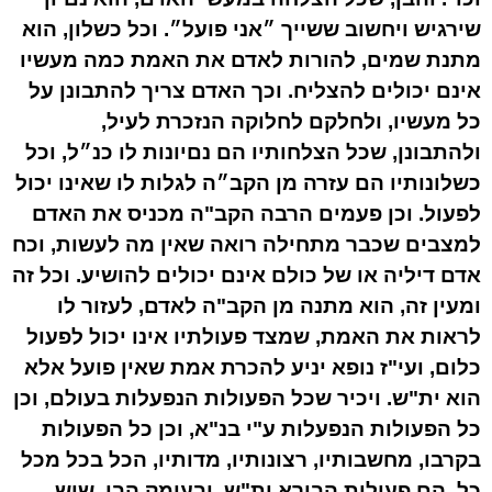
שירגיש ויחשוב ששייך ״אני פועל״. וכל כשלון, הוא
מתנת שמים, להורות לאדם את האמת כמה מעשיו
אינם יכולים להצליח. וכך האדם צריך להתבונן על
כל מעשיו, ולחלקם לחלוקה הנזכרת לעיל,
ולהתבונן, שכל הצלחותיו הם נםיונות לו כנ״ל, וכל
כשלונותיו הם עזרה מן הקב״ה לגלות לו שאינו יכול
לפעול. וכן פעמים הרבה הקב"ה מכניס את האדם
למצבים שכבר מתחילה רואה שאין מה לעשות, וכח
אדם דיליה או של כולם אינם יכולים להושיע. וכל זה
ומעין זה, הוא מתנה מן הקב"ה לאדם, לעזור לו
לראות את האמת, שמצד פעולתיו אינו יכול לפעול
כלום, ועי"ז נופא יניע להכרת אמת שאין פועל אלא
הוא ית"ש. ויכיר שכל הפעולות הנפעלות בעולם, וכן
כל הפעולות הנפעלות ע"י בנ"א, וכן כל הפעולות
בקרבו, מחשבותיו, רצונותיו, מדותיו, הכל בכל מכל
כל, הם פעולות הבורא ית"ש. ובעומק הבן, שיש