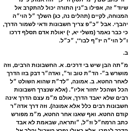
שיוד״ זה, אפילו ב״נין התורה יכול להתקרב אל
המנוחה, לקיים (תהלים נה, כג) השלך ״ל הוי״ה
יהבךי. אבל ״כ״פ צריך חשבונות ודאי לשמור הדרך,
כי כבר נאמר (משלי יא, י) יאולת אדם תסלף דרכו
ו״ל הוי״ה יז״ף לבו"', ״כ״ל.
ב.
מ״תה הבן שיש בי דרכים. א. החשבונות הרבים, וזה
מושרש ב״- הד״ת טוב ור״, ואדה״ר דבק בזו הדרך
לאחר החטא. ב. אמונה, ״לד״ת שהוא השולט ״ל
הכל ושהכל יחזור אליו״. (אלא שנצרך חשבונות
רבים שלא יאבד הדרך, אולם מ״מ עצם הדרך אינה
חשבונות רבים כלל אלא אמונה). וזה דרך אדה״ר
קודם החטא. ואף שאנו אחר החטא, מ״מ מפורש
כתב הרמח״ל וז״ל, ״ותראה, שבאמת לא אבד
הדרך לגמרי, אלא כאילו נפרץ השביל והלך אל