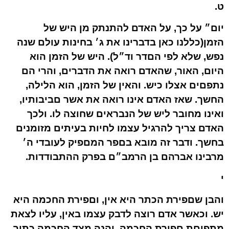
ט.
יום״ על כך, על האדם להתנתק מן היש של
הזמן(כללנו כאן בדברינו את ג׳ בחינות עולם שנה
נפש, שלא לפי הםדר וד״ל). היש של הזמן הוא
היום, האור, שהאדם רואה את הדברים, והרי הם
נתפםים אצלו כיש. והאין של הזמן, הוא הלילה,
החשך. שאז האדם אינו רואה את אשר םביבותיו,
ואינו מחובר ליש של הנבראים שחוצה לו. ולכך
האדם צריך להרגיל עצמו לחיות בעיתים מזומנים
בחשך. ודבר זה מובא בםפר המםפיק לעובדי ה׳
מרבינו אברהם בן הרמב״ם בפרק ההתבודדות.
י
והבן שםפירת הכתר היא אין, וםפירת החכמה היא
יש. וכאשר אדם רוצה לדבק עצמו באין, עליו לצאת
מתפיםת םפירת החכמה. והנה מצד החכמה כתיב,