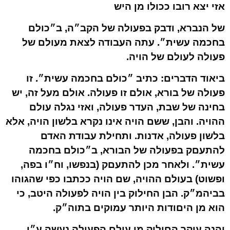
אזי יצא רובו ככולו מן היש
של הנברא, ודבק בפעולה של הקב״ה, ב״כולם
בחכמה עשית״. עתה העבודה לצאת מעולם של
פעולה לעולם של הויה.
ביאוד הדברים: כתיב ״כולם בחכמה עשית״. זו
פעולה של בורא, אולם זו פעולה. אולם מעל זה, יש
בחינה של שבת, העדר פעולה, ואזי נגלה עולם
ההויה. והבן, ששם הויה אינו נקרא בלשון הויה, אלא
בלשון פעולה, אדנות. ותחילת עבודת האדם
להתעםק בפעולה של הבורא, ב״כולם בחכמה
עשית״. ולאחר מכן להתעםק (בנפשו, וח״ו בפה,
ופשוט) בעולם ההויה, שם הויה ככתבו כפי שהגוהו
בביהמ״ק. הבן החילוק בין הויה לפעולה היטב, כי
הוא מן היםודות היותר עמוקים בתוה״ק.
והנה עיקר הםילוק מן עולם הפעולה נעשה ע״י