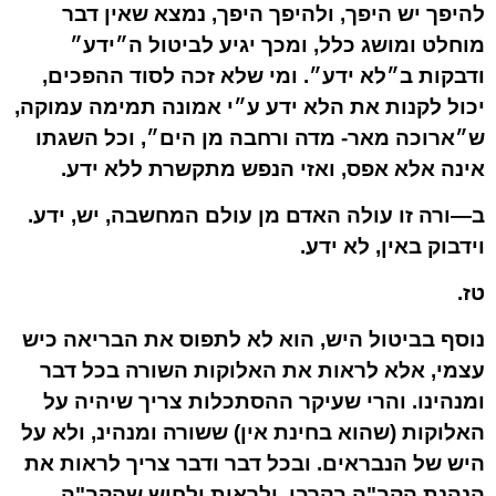
להיפך יש היפך, ולהיפך היפך, נמצא שאין דבר
מוחלט ומושג כלל, ומכך יגיע לביטול ה״ידע״
ודבקות ב״לא ידע״. ומי שלא זכה לסוד ההפכים,
יכול לקנות את הלא ידע ע״י אמונה תמימה עמוקה,
ש״ארוכה מאר- מדה ורחבה מן הים״, וכל השגתו
אינה אלא אפס, ואזי הנפש מתקשרת ללא ידע.
ב—ורה זו עולה האדם מן עולם המחשבה, יש, ידע.
וידבוק באין, לא ידע.
טז.
נוסף בביטול היש, הוא לא לתפוס את הבריאה כיש
עצמי, אלא לראות את האלוקות השורה בכל דבר
ומנהינו. והרי שעיקר ההסתכלות צריך שיהיה על
האלוקות (שהוא בחינת אין) ששורה ומנהינ, ולא על
היש של הנבראים. ובכל דבר ודבר צריך לראות את
הנהנת הקב"ה בקרבו, ולראות ולחוש שהקב"ה