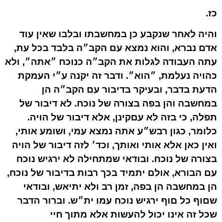
כז.
והיה לאחר שנקבע כן במחשבתו ובלבו שאין עוד
אדם נברא, והוא נמצא עם הקב״ה בלבד בכל עת,
עתה העבודה לגלות את הקב״ה כנוכח ״אתה״, ולא
כהויה נעלמת, ״הוא״. ודבר זה יקנה ע״י העמקת
הדעת בדבר, ובעיקר בדיבור עם הקב״ה הן
במחשבה והן בפה בצורה של נוכח. לא דיבור של
תפלה, כי בזה לא עםקינן, אלא דיבור של הויה.
כלומר, כגון רבש״ע אתה נמצא עמי, ושומע אותי,
ואין כאן אלא אותי ואותך, וכד׳ לזה דיבור של הויה
בצורה של נוכח. ובודאי שמתחילה לא ירגיש נוכח
עם הבורא, אולם יתמיד בכך רבות בדיבור של נוכח,
הן במחשבה הן בפה, זמן רב ולא יתיאש, ובודאי
שםוף כל םוף ירגיש נוכח עמו ית״ש. וברור הדבר
שכל זה אינו יכול להעשות אלא מתוך חיי