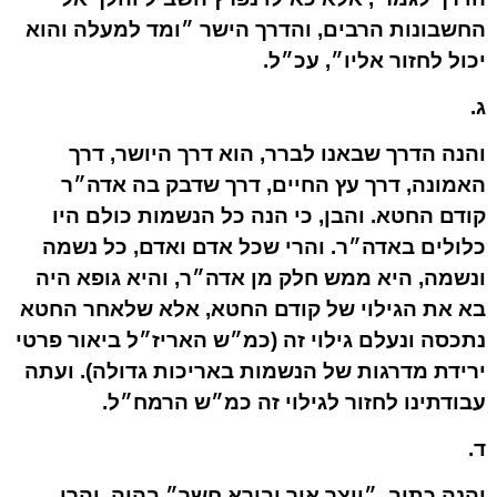
החשבונות הרבים, והדרך הישר ״ומד למעלה והוא
יכול לחזור אליו״, עכ״ל.
ג.
והנה הדרך שבאנו לברר, הוא דרך היושר, דרך
האמונה, דרך עץ החיים, דרך שדבק בה אדה״ר
קודם החטא. והבן, כי הנה כל הנשמות כולם היו
כלולים באדה״ר. והרי שכל אדם ואדם, כל נשמה
ונשמה, היא ממש חלק מן אדה״ר, והיא גופא היה
בא את הגילוי של קודם החטא, אלא שלאחר החטא
נתכסה ונעלם גילוי זה (כמ״ש האריז״ל ביאור פרטי
ירידת מדרגות של הנשמות באריכות גדולה). ועתה
עבודתינו לחזור לגילוי זה כמ״ש הרמח״ל.
ד.
והנה כתיב, ״יוצר אור ובורא חשך״ בהוה. והרי