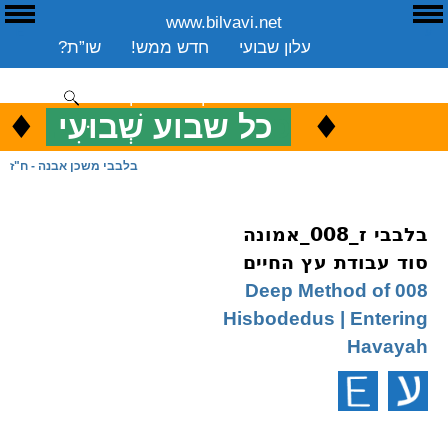
www.bilvavi.net
ע
E
עלון שבועי
חדש ממש!
שו”ת?
ארכיון
ספרים
שיעורים שבועי
תרומה
יצירת קשר
סקירה כללית
♦
.
♦
כ
כל שבוע שְׁבוּעִי
ENGLISH
בלבבי משכן אבנה - ח"ז
בלבבי ז_008_אמונה
סוד עבודת עץ החיים
008 Deep Method of
Hisbodedus | Entering
Havayah