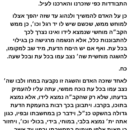
התבודדות כפי שזכרנו והארכנו לעיל.
כן על האדם להמשיך ולנהוג עד שזה יהפך אצלו
למוחש ממש, שכשם שיש לו יד רגל וכו׳, כן ממש
הקב״ה מוחשי שנמצא לידו ואינו נצרך לכך
להתבוננות כלל, אלא הנשמה מרגישה כן בגילוי
בכל עת. ואף אם יש היםח הדעת, מיד שב למקומו,
להשגה מוחשית שה׳ נצב עמו בכל עת ובכל שעה.
כח.
לאחד שזכה האדם והשגה זו נקבעה במחו ולבו שה׳
נצב עמו בכל עת נוכח ממשי, עתה עליו להעמיק
בדעתו, שלא רק שהקב״ה נמצא לידו, אלא נמצא
בתוכו, בקרבו. ויתבונן בכך רבות בהעמקת הדעת
גדולה בהשקט כנ״ל, וידבר כן במחשבתו ובפיו, כגון
אתה ית׳ נמצא בלבי, במוחי, בידי, בכולי וכו׳, ויחזור
כן מאות אלפי פעמים במחשבתו ובפיו עד אשר