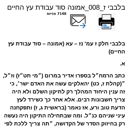
בלבבי ז_008_אמונה סוד עבודת עץ החיים
הדפס
שלח דף במייל
7148 צפיות
בלבבי חלק ז עמ' נז – עא (אמונה – סוד עבודת עץ
החיים)
א.
כתב הרמח״ל בספרו אדיר במרום (״מי תט״ז) וז״ל,
״(קהלת ז, כט) יהאלקים עשה את האדם ישר׳, כי
זה ענין היחוד המהלך רק לתיקון השלם ולא היה
צריך חשבונות רבים. אלא אחר כך כשירד לעץ
הדעת טוב ורע, אז נאמר (בראשית ג, ז) ותפקחנה
עיני שניהם כנ״ל. ומה שבתחילה התיקון היה נעשה
רק בחיזוק הסדר של הקדושה, ״תה צריך ללכת לפי