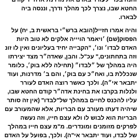
החטא שבו, נצרך לכך מהלך ודרך, וננסה ביה
לבארו.
והיה אמרו חזייל(הובא ברש״י בראשית ב, יח) על
הפסוק(שם) ׳ויאמר הויייה אלקים לא טוב היות
האדם לבדו׳ ונו׳, "הקבייה יחיד בעליונים ואין לו זונ
וזה בתחתונים," עכ"ל. והבן, שאדה״ר מצד יצירתו
היה במהלך של ״לבדו״ (תחילה ללא בוק׳, כלומר
שנכללת בו, ואח״כ עם בוק׳, והם ב׳ מדרנות, ועוד
יתבאר אי״ה). ולכך כאשר רוצה האדם לעורר
ולנלות בקרבו את בחינת אדה״ר קודם החטא שבו,
עליו להכנס לחיים במהלך של"לבדו" (אין זה סותר
שיהיה דעתו מעורב עם הבריות, אלא שהמעורב עם
הבריות הוא לבוש לו ולא עצם חייו, וזה נעשה
לפרקים מזומנים ומונדרים. מ"מ עצם חייו במהלך
של לבדו, ועוד יתבאר אי"ה). ולכך, בפועל על האדם