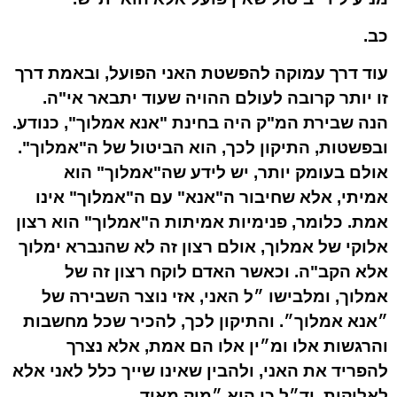
כב.
עוד דרך עמוקה להפשטת האני הפועל, ובאמת דרך
זו יותר קרובה לעולם ההויה שעוד יתבאר אי"ה.
הנה שבירת המ"ק היה בחינת "אנא אמלוך", כנודע.
ובפשטות, התיקון לכך, הוא הביטול של ה"אמלוך".
אולם בעומק יותר, יש לידע שה"אמלוך" הוא
אמיתי, אלא שחיבור ה"אנא" עם ה"אמלוך" אינו
אמת. כלומר, פנימיות אמיתות ה"אמלוך" הוא רצון
אלוקי של אמלוך, אולם רצון זה לא שהנברא ימלוך
אלא הקב"ה. וכאשר האדם לוקח רצון זה של
אמלוך, ומלבישו ״ל האני, אזי נוצר השבירה של
״אנא אמלוך״. והתיקון לכך, להכיר שכל מחשבות
והרגשות אלו ומ״ין אלו הם אמת, אלא נצרך
להפריד את האני, ולהבין שאינו שייך כלל לאני אלא
לאלוקות, וד״ל כי הוא ״מוק מאוד.