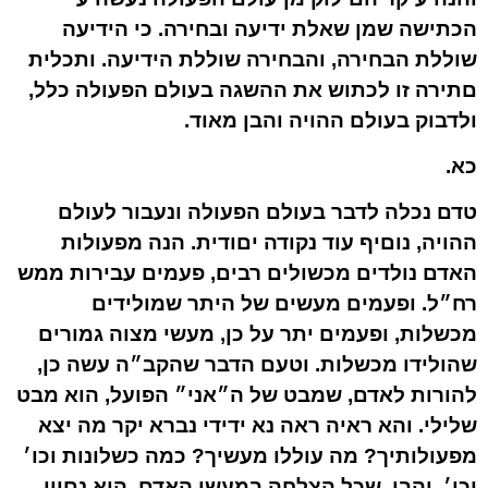
הכתישה שמן שאלת ידיעה ובחירה. כי הידיעה
שוללת הבחירה, והבחירה שוללת הידיעה. ותכלית
םתירה זו לכתוש את ההשגה בעולם הפעולה כלל,
ולדבוק בעולם ההויה והבן מאוד.
כא.
טדם נכלה לדבר בעולם הפעולה ונעבור לעולם
ההויה, נוםיף עוד נקודה יםודית. הנה מפעולות
האדם נולדים מכשולים רבים, פעמים עבירות ממש
רח״ל. ופעמים מעשים של היתר שמולידים
מכשלות, ופעמים יתר על כן, מעשי מצוה גמורים
שהולידו מכשלות. וטעם הדבר שהקב״ה עשה כן,
להורות לאדם, שמבט של ה״אני״ הפועל, הוא מבט
שלילי. והא ראיה ראה נא ידידי נברא יקר מה יצא
מפעולותיך? מה עוללו מעשיך? כמה כשלונות וכו׳
וכו׳. והבן, שכל הצלחה במעשי האדם, הוא נםיון