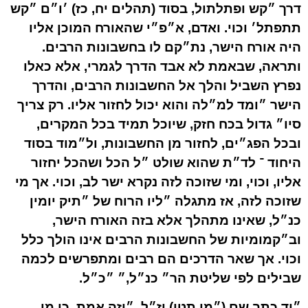
דרך ״קש ופתלתול, בסוד (תהלים יח, כז) ׳ו״ם ״קש
תתפתל׳ וכוי. ואדם, א״פ״י שהאורח המוכן אליו
היה אורח הישר, נת״קם לו בחשבונות הרבים.
ותראה, שבאמת לא אבד הדרך לגמרי, אלא כאלו
נפרץ השביל והלך אל החשבונות הרבים, והדרך
הישר ״ומד למ״לה והוא יכול לחזור אליו. רק צריך
סיו״ גדול בכח חזק, שיוכל תמיד בכל המקרים,
ובכל הפג״ים, לחזור מן החשבונות, ול״מוד בסוד
היחוד ־ לד״ת שהוא שולט ״ל הכל ושהכל יחזור
אליו, וכוי, ומי שזוכה לזה נקרא ישר לב, וכוי. אך מי
שזוכה לזה, אז מתגלה ״ליו הרוח של ״תיק יומין
כנ״ל, שאינו מתהלך אלא בזה האורח הישר,
וב״קמומיות של החשבונות הרבים אינו הולך כלל
וכוי. אך שאר הדרכים הם רבים ומתפרשים לכמה
שבילים לפי שליטת הר״ כנ״ל,״ ״כ״ל.
״וד כתב שם (״מי תטו) וז״ל, ״וזה אמת, כי מי