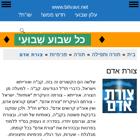
www.bilvavi.net
ע
E
עלון שבועי
חדש ממש!
שו”ת?
ארכיון
ספרים
שיעורים שבועי
תרומה
יצירת קשר
סקירה כללית
♦
.
♦
כ
כל שבוע שְׁבוּעִי
ENGLISH
בית
»
תורה ותפילה
»
תורה
»
פנימיות
»
צורת אדם
צורת אדם
שלשה הם הקשורים זה בזה, קב"ה ואורייתא
וישראל, כדברי חז"ל הנודעים. קב"ה – למעלה מן
הצורה. אורייתא – צורתה העיקרית "אותיות". ישראל
– צורתם העיקרית "צורת אדם". "אתם קוראים אדם,
ואין אוה"ע קרואים אדם", כמ"ש חז"ל. ולכן עסקנו
בדבקות פשוטה בקב"ה, באותיות של תורה, ובצורת
אדם, וצרופם יחדיו. בסדרה זו נעסוק בס"ד ללמוד
בפרטות ובבהירות את "צורת אדם" בכל קומתו,
מגלגלת – שערות, ועד רגליו. פנימיותו וחיצוניותו,