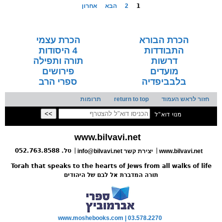
1
2
הבא
אחרון
הכרת הבורא
הכרת עצמי
התבודדות
4 היסודות
דרשות
תורה ותפילה
מועדים
פירושים
בלבביפדיה
ספרי הרב
חזור לראש העמוד
return to top
תרומות
מנוי דוא"ל
www.bilvavi.net
טל. 052.763.8588
www.bilvavi.net
info@bilvavi.net יצירת קשר
Torah that speaks to the hearts of Jews from all walks of life
תורה המדברת אל לבם של היהודים
www.moshebooks.com | 03.578.2270