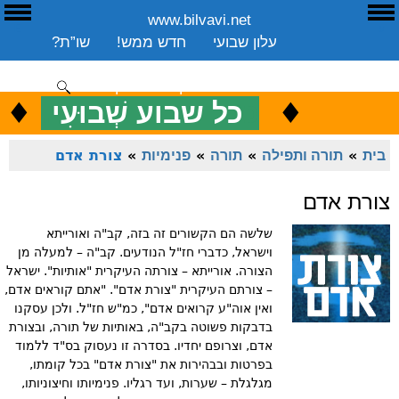
www.bilvavi.net
ע
E
עלון שבועי
חדש ממש!
שו”ת?
ארכיון
ספרים
שיעורים שבועי
תרומה
יצירת קשר
סקירה כללית
♦
.
♦
כ
כל שבוע שְׁבוּעִי
ENGLISH
בית
»
תורה ותפילה
»
תורה
»
פנימיות
»
צורת אדם
צורת אדם
שלשה הם הקשורים זה בזה, קב"ה ואורייתא
וישראל, כדברי חז"ל הנודעים. קב"ה – למעלה מן
הצורה. אורייתא – צורתה העיקרית "אותיות". ישראל
– צורתם העיקרית "צורת אדם". "אתם קוראים אדם,
ואין אוה"ע קרואים אדם", כמ"ש חז"ל. ולכן עסקנו
בדבקות פשוטה בקב"ה, באותיות של תורה, ובצורת
אדם, וצרופם יחדיו. בסדרה זו נעסוק בס"ד ללמוד
בפרטות ובבהירות את "צורת אדם" בכל קומתו,
מגלגלת – שערות, ועד רגליו. פנימיותו וחיצוניותו,