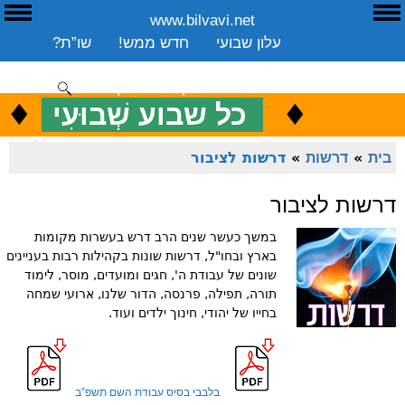
www.bilvavi.net
ע
E
עלון שבועי
חדש ממש!
שו”ת?
ארכיון
ספרים
שיעורים שבועי
תרומה
יצירת קשר
סקירה כללית
♦
.
♦
כ
כל שבוע שְׁבוּעִי
ENGLISH
בית
»
דרשות
»
דרשות לציבור
דרשות לציבור
במשך כעשר שנים הרב דרש בעשרות מקומות
בארץ ובחו"ל, דרשות שונות בקהילות רבות בעניינים
שונים של עבודת ה', חגים ומועדים, מוסר, לימוד
תורה, תפילה, פרנסה, הדור שלנו, ארועי שמחה
בחייו של יהודי, חינוך ילדים ועוד.
בלבבי בסיס עבודת השם תשפ”ב