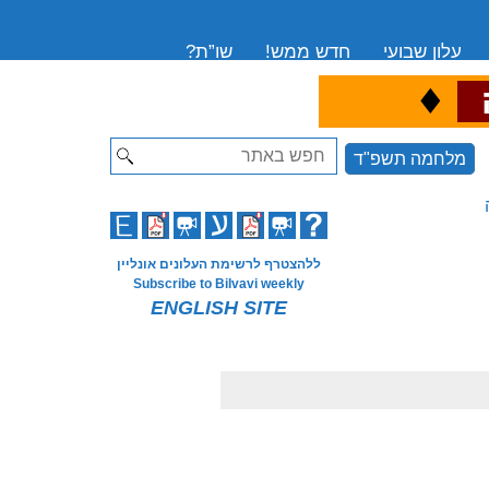
עלון שבועי
חדש ממש!
שו”ת?
♦
ה
Search
מלחמה תשפ"ד
ללהצטרף לרשימת העלונים אונליין
Subscribe to Bilvavi weekly
ENGLISH SITE