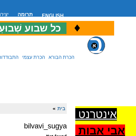
תרומה
יציר
ENGLISH
♦
כ
כל שבוע שְׁבוּעִ
הכרת הבורא
הכרת עצמי
התבודדות
בית
»
אינטרנט
bilvavi_sugya
אבי אבות