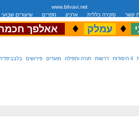
www.bilvavi.net
ת קשר
סקירה כללית
ארכיון
ספרים
שיעורים שבועי
.
♦
.
♦
.
י
עמלק
אאלפך חכמה
4 היסודות
דרשות
תורה ותפילה
מועדים
פירושים
בלבביפדיה