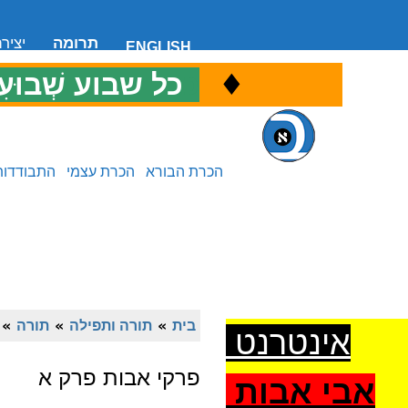
תרומה
יציר
ENGLISH
♦
כ
כל שבוע שְׁבוּעִ
הכרת הבורא
הכרת עצמי
התבודדות
בית
»
תורה ותפילה
»
תורה
»
אינטרנט
פרקי אבות פרק א
אבי אבות