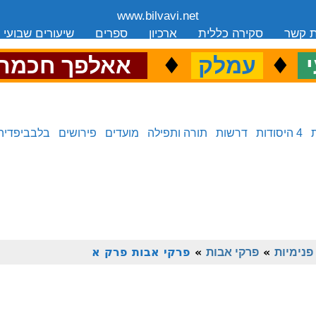
www.bilvavi.net
ת קשר
סקירה כללית
ארכיון
ספרים
שיעורים שבועי
.
♦
.
♦
.
י
עמלק
אאלפך חכמה
4 היסודות
דרשות
תורה ותפילה
מועדים
פירושים
בלבביפדיה
פנימיות
»
פרקי אבות
»
פרקי אבות פרק א