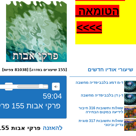
הטומאה
>
>>>
שיעורי אודיו חדשים
[155 שיעורים בסדרה] [81038 צפיות]
ד-מ דמע בלבביפדיה מחשבה
59:04
ד-ן דן בלבביפדיה מחשבה
פרקי אבות 155 פרק א משנה יז שתיקה
שאלות ותשובות 316 חיבור
לידיעה במקום הבחירה
שאלות ותשובות 317 סוגית
צדיק ובינוני
פרקי אבות 155 פרק א משנה יז שתיקה
להאזנה