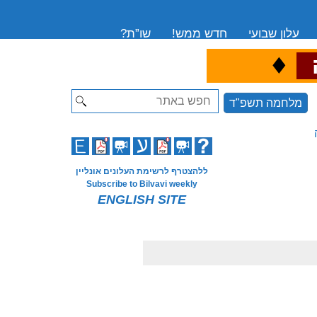
עלון שבועי
חדש ממש!
שו”ת?
♦
ה
Search
מלחמה תשפ"ד
ללהצטרף לרשימת העלונים אונליין
Subscribe to Bilvavi weekly
ENGLISH SITE