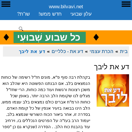
www.bilvavi.net
ע
E
עלון שבועי
חדש ממש!
שו”ת?
ארכיון
ספרים
שיעורים שבועי
תרומה
יצירת קשר
סקירה כללית
♦
.
♦
כ
כל שבוע שְׁבוּעִי
ENGLISH
בית
»
הכרת עצמי
»
דע את - כלליים
»
דע את ליבך
דע את ליבך
בקהלת רבה סוף פ"א, מונים חז"ל רשימה של כוחות
הנמצאים בלב. אם הבנתנו הפשוטה היא שהלב הוא
משכן רצונות ורגשות ועוד כמה כוחות, הרי שחז"ל
מגלים לנו שקומת הלב הרבה יותר, באופן שכל
כוחות הרמ"ח אברים כולם נמצאים בלב עצמו ממש,
הלב הינו בבואה בזעיר אנפין של כל קומת האדם.
בסדרה זו, אחר ביאור הכוח השורשי שנמצא בלב,
יעמוד הרב בעז"ה על הפרטים הנכללים בו, וירחיב
עוד בהבנת כוח הלב. . הסדרה (שנקרא גם כן "ספר