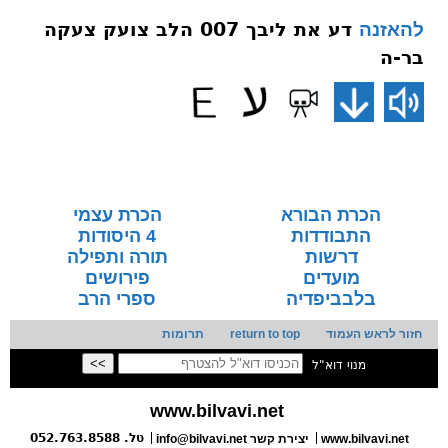
דע את ליבך 007 הלב צועק צעקה
להאזנה
בר-ה
הכרת הבורא
הכרת עצמי
התבודדות
4 היסודות
דרשות
תורה ותפילה
מועדים
פירושים
בלבביפדיה
ספרי הרב
חזור לראש העמוד
return to top
תרומות
מנוי דוא"ל
www.bilvavi.net
טל. 052.763.8588
www.bilvavi.net
info@bilvavi.net יצירת קשר