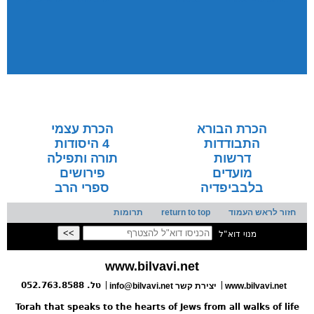
הכרת הבורא
הכרת עצמי
התבודדות
4 היסודות
דרשות
תורה ותפילה
מועדים
פירושים
בלבביפדיה
ספרי הרב
חזור לראש העמוד
return to top
תרומות
מנוי דוא"ל
www.bilvavi.net
טל. 052.763.8588
www.bilvavi.net
info@bilvavi.net יצירת קשר
Torah that speaks to the hearts of Jews from all walks of life