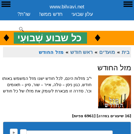
www.bilvavi.net
ע
E
עלון שבועי
חדש ממש!
שו”ת?
ארכיון
ספרים
שיעורים שבועי
תרומה
יצירת קשר
סקירה כללית
♦
.
♦
כ
כל שבוע שְׁבוּעִי
ENGLISH
בית
»
מועדים
»
ראש חודש
»
מזל החודש
מזל החודש
י"ב מזלות הינם, לכל חודש ישנו מזל המשמש באותו
חודש, כגון ניסן – טלה, אייר – שור, סיון – תאומים
וכו'. סדרה זו מבארת לעומק את מזלו של כל חודש
[16 שיעורים בסדרה] [6961 צפיות]