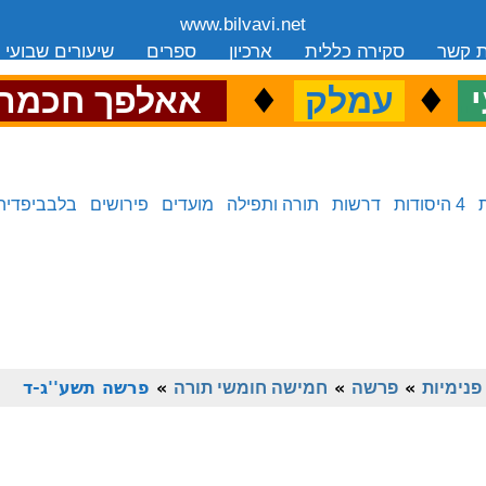
www.bilvavi.net
ת קשר
סקירה כללית
ארכיון
ספרים
שיעורים שבועי
.
♦
.
♦
.
י
עמלק
אאלפך חכמה
4 היסודות
דרשות
תורה ותפילה
מועדים
פירושים
בלבביפדיה
פנימיות
»
פרשה
»
חמישה חומשי תורה
»
פרשה תשע''ג-ד