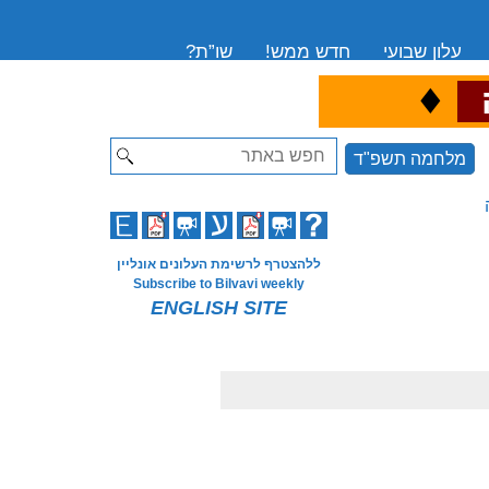
עלון שבועי
חדש ממש!
שו”ת?
♦
ה
Search
מלחמה תשפ"ד
ללהצטרף לרשימת העלונים אונליין
Subscribe to Bilvavi weekly
ENGLISH SITE