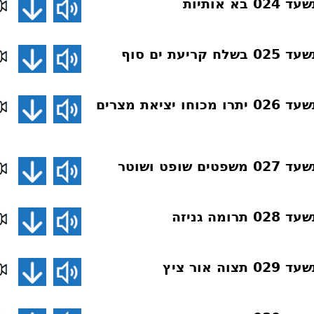
 אותיות
עת ים סוף
פרשת השבוע תשעד 026 יתרו מכוחו יציאת מצרים
ופט ושוטר
ה גניזה
 אור ציץ