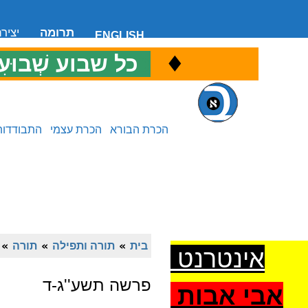
תרומה
יציר
ENGLISH
♦
כ
כל שבוע שְׁבוּעִ
הכרת הבורא
הכרת עצמי
התבודדות
בית
»
תורה ותפילה
»
תורה
»
אינטרנט
פרשה תשע''ג-ד
אבי אבות