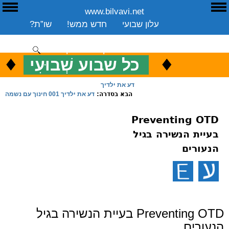
www.bilvavi.net
ע
E
עלון שבועי
חדש ממש!
שו”ת?
ארכיון
ספרים
שיעורים שבועי
תרומה
יצירת קשר
סקירה כללית
♦
.
♦
כ
כל שבוע שְׁבוּעִי
ENGLISH
דע את ילדיך
הבא בסדרה:
דע את ילדיך 001 חינוך עם נשמה
Preventing OTD
בעיית הנשירה בגיל
הנעורים
Preventing OTD בעיית הנשירה בגיל
הנעורים