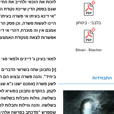
לזכות את הזכאי ולחייב את החי
שגם בפסק הדין שייכת נקודת הא
"אי דינא בעיתו אי פשרה בעיתו
בלבבי - ביטחון
היינו לעשות פשרה, וכן פסק הר
אמנם אין זה מוכרח, דהרי אי די
אפשרות לצאת מנקודת האמצע ו
Bilvavi - Bitachon
למאי בעינן ג' דיינים ולמאי סגי 
[ז] נתבונן עתה בשרשי הדברים 
ביחיד". והנה פשרה ובצוע הם ה
התבודדות
לשון פשרה (אמנם ישנו נ"א שגרס
לקמן. בהקדם נתבונן בסוגיא לאי
בשלשה, גזלות וחבלות בשלשה". 
בשלשה. והנה גזילות וחבלות לכו
שמפרש "מדכתב בפרשה אלהים ג' 