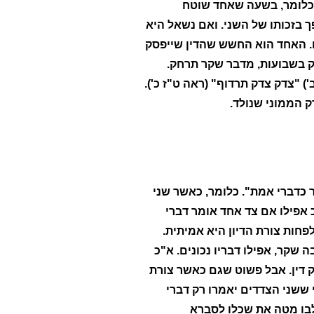
". כלומר, בשעה שאחד שוטח
ך בזכותו של השני. ואם נשאל היא
ים. האחד הוא החשש שהדין שייפסק
ק בשבועות, מדבר שקר תרחק.
) "צדק צדק תרדוף" (ראה ט"ז כ').
ק הממוני שנולד.
ר כדברי אמת". כלומר, כאשר שני
כ אפילו אם צד אחד אומר דברי
חות צורת הדיון היא אמיתית.
שקר, אפילו דבריו נכונים. א"כ
 דין. אבל פשוט שגם כאשר צורת
י ששני הצדדים יאמרו רק דברי
לבו מטה את שכלו לסברא