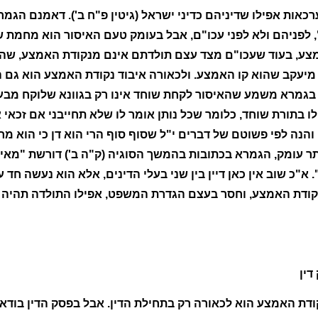
רכאות אפילו שדיניהם כדיני ישראל (גיטין פ"ח ב'). דאמנם הג
לפניהם ולא לפני עכו"ם, אבל בעומק טעם האיסור הוא מחמת 
מצע, בעוד שעכו"ם מצד עצם תולדתם אינם מנקודת האמצע, שה
 מיעקב שהוא קו האמצע. ולכאורה איבוד נקודת האמצע הוא גם 
ם בגמרא משמע שהאיסור לקחת שוחד אינו רק בגוונא שלוקח מבעל
ו בתורת שוחד, כלומר שכל נותן אומר לו שלא תחייבני אם זכאי 
והנה לפי פשוטם של דברים י"ל שסוף סוף הרי הוא דן כי הוא מח
יתר עומק, הגמרא בכתובות בהמשך הסוגיה (ק"ה ב') דורשת "מאי
 א"כ שוב אין כאן דיין בין שני בעלי הדינים, אלא הוא נעשה חד
נקודת האמצע, וחסר בעצם הגדרת המשפט, אפילו התולדה תהיה תו
דין
קודת האמצע הוא לכאורה רק בתחילת הדין. אבל בפסק הדין בודאי 