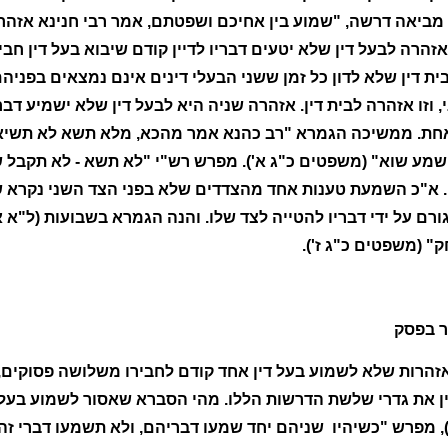
') מביאה דרשה, "שמוע בין אחיכם ושפטתם, אמר רבי חנינא אזהר
ואזהרה לבעל דין שלא יטעים דבריו לדיין קודם שיבוא בעל דין חבי
ת דין שלא לדון כל זמן ששני הבעלי דינים אינם נמצאים בפניהם
וזו אזהרה לבית דין. אזהרה שניה היא לבעל דין שלא ישמיע דבריו
 אחת. ממשיכה הגמרא "רב כהנא אמר מהכא, מלא תשא לא תשיא
ע שוא" (משפטים כ"ג א'). מפרש רש"י "לא תשא - לא תקבל שמע
". א"כ השמעת טענות אחד מהצדדים שלא בפני הצד השני נקרא 
ורם על ידי דבריו להטייה לצד שלו. והנה הגמרא בשבועות (ל"א 
" (משפטים כ"ג ז').
ר בפסק
אזהרות שלא לשמוע בעל דין אחד קודם לחבירו משלושה פסוקים
הבין את גדרי שלשת הדרשות הללו. מהי הסברא שאסור לשמוע בעל ד
ע), מפרש "כשיהיו שניהם יחד שמעו דבריהם, ולא תשמעו דברי ז