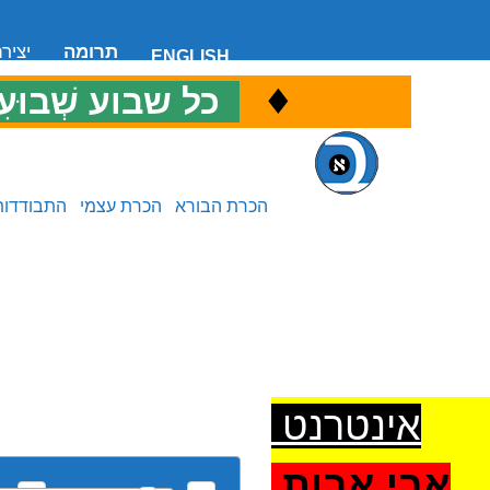
תרומה
יציר
ENGLISH
♦
כ
כל שבוע שְׁבוּעִ
הכרת הבורא
הכרת עצמי
התבודדות
אינטרנט
אבי אבות