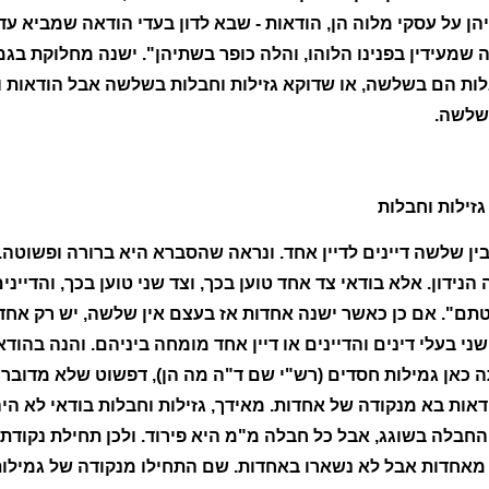
הן על עסקי מלוה הן, הודאות - שבא לדון בעדי הודאה שמביא עדי
 שמעידין בפנינו הלוהו, והלה כופר בשתיהן". ישנה מחלוקת בגמ
חבלות הם בשלשה, או שדוקא גזילות וחבלות בשלשה אבל הודאות ו
 שלשה.
 גזילות וחבלות
ין שלשה דיינים לדיין אחד. ונראה שהסברא היא ברורה ופשוטה. כל
הנידון. אלא בודאי צד אחד טוען בכך, וצד שני טוען בכך, והדיינ
תם". אם כן כאשר ישנה אחדות אז בעצם אין שלשה, יש רק אח
שני בעלי דינים והדיינים או דיין אחד מומחה ביניהם. והנה בהוד
ה כאן גמילות חסדים (רש"י שם ד"ה מה הן), דפשוט שלא מדובר
דאות בא מנקודה של אחדות. מאידך, גזילות וחבלות בודאי לא ה
 החבלה בשוגג, אבל כל חבלה מ"מ היא פירוד. ולכן תחילת נקודת 
 מאחדות אבל לא נשארו באחדות. שם התחילו מנקודה של גמילו