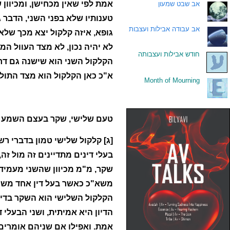
אמת לפי שאין מכחישן, ומכיוון 
.
אב שבט שמעון
טענותיו שלא בפני השני, הדבר ג
.
אב עבודה אבילות ועצבות
גופא, איזה קלקול יצא מכך שלא 
לא יהיה נכון, לא מצד העוול ה
.
חודש אבילות ועצבותה
הקלקול השני הוא שישנה גם דריש
א"כ כאן הקלקול הוא מצד התולדה
Month of Mourning
.
טעם שלישי, שקר בעצם השמע
[ג] קלקול שלישי טמון בדברי ר
בעלי דינים מתדיינים זה מול זה
שקר, מ"מ מכיוון שהשני מעמיד 
משא"כ כאשר בעל דין אחד משמי
הקלקול השלישי הוא השקר בדיו
הדיון היא אמיתית, ושני הבעלי 
אמת. ואפילו אם שניהם אומרים