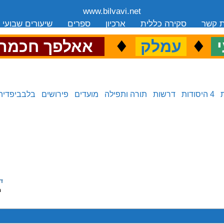
www.bilvavi.net
ת קשר
סקירה כללית
ארכיון
ספרים
שיעורים שבועי
.
♦
.
♦
.
י
עמלק
אאלפך חכמה
4 היסודות
דרשות
תורה ותפילה
מועדים
פירושים
בלבביפדיה
ד
ה