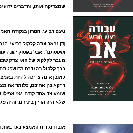
שמצדיקה אותו, והדברים ידועים
טעם רביעי, חסרון בנקודת האמ
[ד] נבאר עתה קלקול רביעי. הנ
ושפטתם". אבל בפסוק ישנה עוד 
מעבר לקלקול של האי־צדק שבהק
בכך קלקול בהגדרת ה"ושפטתם".
כמובן אינה צריכה להיות באמצע
דייקא בין אחיכם, כלומר אח מצד
שומע צד אחד קודם, אזי אפילו א
שלא היה הדיין ביניהם, והיה פ
אובדן נקודת האמצע בערכאות ו