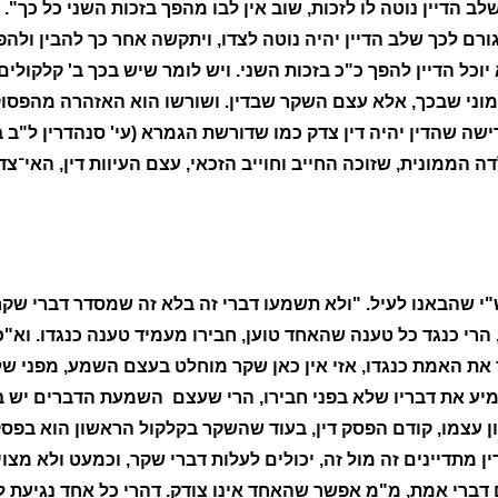
שלב הדיין נוטה לו לזכות, שוב אין לבו מהפך בזכות השני כל כך
ורם לכך שלב הדיין יהיה נוטה לצדו, ויתקשה אחר כך להבין ולהפ
יוכל הדיין להפך כ"כ בזכות השני. ויש לומר שיש בכך ב' קלקול
ממוני שבכך, אלא עצם השקר שבדין. ושורשו הוא האזהרה מהפסו
ה שהדין יהיה דין צדק כמו שדורשת הגמרא (עי' סנהדרין ל"ב ב'
 הממונית, שזוכה החייב וחוייב הזכאי, עצם העיוות דין, האי־צד
ש"י שהבאנו לעיל. "ולא תשמעו דברי זה בלא זה שמסדר דברי שק
, הרי כנגד כל טענה שהאחד טוען, חבירו מעמיד טענה כנגדו. וא"
את האמת כנגדו, אזי אין כאן שקר מוחלט בעצם השמע, מפני שלפ
ע את דבריו שלא בפני חבירו, הרי שעצם השמעת הדברים יש בה 
ן עצמו, קודם הפסק דין, בעוד שהשקר בקלקול הראשון הוא בפסק
דין מתדיינים זה מול זה, יכולים לעלות דברי שקר, וכמעט ולא מצו
 דברי אמת, מ"מ אפשר שהאחד אינו צודק. דהרי כל אחד נגיעת 