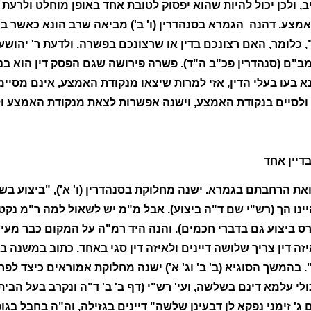
יב, ולכן יכול להיות שהוא יפסוק לטובת אחד באופן מוחלט ולרע
מצע. דהנה הגמרא בסנהדרין (ו' ב') מביאה שרב הונא כאשר באו 
", כלומר, האם רצונכם בדין או שרצונכם בפשרה. ולדעת ר' יהוש
מב"ם (סנהדרין פכ"ב ה"ד). פשרה פירושה שגם הפסק דין הוא בנ
נא בעו בעלי הדין, אזי למרות שיצאו מנקודת האמצע, אינם מסיי
לסיים בנקודת האמצע, וישנה אפשרות לצאת מנקודת האמצע ול
בדיין אחד
ואת הרחבתם בגמרא. ישנה מחלוקת בסנהדרין (ו' א'), "ביצוע בש
יינו הך (רש"י שם ד"ה ביצוע). אבל מ"מ יש לשאול למה ר"מ נקט
 ביצוע גם בדברי חכמים). והנה היד רמ"ה על המקום כבר מעיר על
זה דין צריך שלושה דיינים ולאיזה דין סגי באחד. כתוב במשנה בר
בהמשך הסוגיא (ב' ב' וג' א') ישנה מחלוקת אמוראים כיצד לפ
לי עלמא דינם בשלשה, ועי' רש"י (דף ב' ב' ד"ה ונקרב בעל הבי
זימני נפקא לן דבעינן שלשה" דיינים בגזילה, וה"ה בחבל בגופו