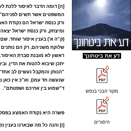
[ה] דומה הדבר לאיסור ללכת לע
המשפטים אשר תשים לפניהם", 
ורק כנסת ישראל הם נקודת הא
ומיצחק, ורק כנסת ישראל יצאה
(ק"ה א') בענין איסור שוחד. ש
שלוקח משניהם, רק הם נותנים ל
ד
ע את ביטחונך
ראשון לא מובנת סברת האיסור. 
יתכן שיבוא להטות את הדין. וב
"הנותן והמקבל נעשים לב אחד".
שנעשה חד עמו). וא"כ אין כאן 
ד"שמוע בין אחיכם ושפטתם".
מקור הבכי בנפש
פשרה היא נקודת האמצע בפסק 
היסורים
[ו] והנה כל מה שבארנו בענין נ