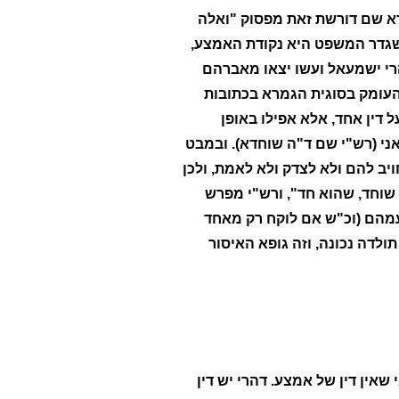
מרא שם דורשת זאת מפסוק "ואלה
שגדר המשפט היא נקודת האמצע,
רי ישמעאל ועשו יצאו מאברהם
העומק בסוגית הגמרא בכתובות
 דין אחד, אלא אפילו באופן
אני (רש"י שם ד"ה שוחדא). ובמבט
ויב להם ולא לצדק ולא לאמת, ולכן
 שוחד, שהוא חד", ורש"י מפרש
 עמהם (וכ"ש אם לוקח רק מאחד
לדה נכונה, וזה גופא האיסור
שאין דין של אמצע. דהרי יש דין