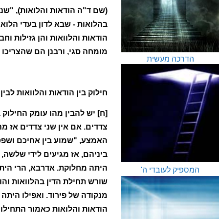
(שם ד"ה הודאות והלואות), "שני
בהלואות - שבא לדון בעדי הלואה
הודאות והלוואות והן גזילות ו
מומחה סגי, ורבנן הם שהצריכו
הדרכה מעשית
חילוק בין הודאות והלוואות לבין
[ח] יש להבין מהו עומק החילוק ב
צדדים. אם אין שני צדדים אז מה 
האמצע, "שמוע בין אחיכם ושפט
ביניהם, אז מגיעים לידי שלשה, 
היתה מחלוקת. אדרבא, הרי הית
המספיק לעובדי ה'
שורש תחילת הדין בהלוואות והו
מנקודה של פירוד. ואפילו היתה
הודאות והלואות כאמור התחילו