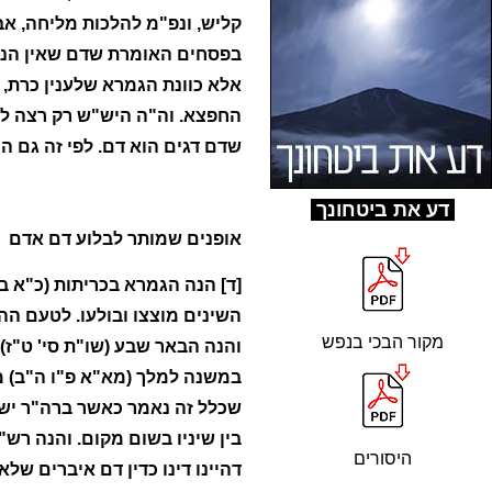
קליש, ונפ"מ להלכות מליחה, א
בפסחים האומרת שדם שאין הנשמה
אלא כוונת הגמרא שלענין כרת, 
החפצא. וה"ה היש"ש רק רצה לו
שדם דגים הוא דם. לפי זה גם ה
ד
ע את ביטחונך
אופנים שמותר לבלוע דם אדם
[ד] הנה הגמרא בכריתות (כ"א ב
השינים מוצצו ובולעו. לטעם ההי
מקור הבכי בנפש
והנה הבאר שבע (שו"ת סי' ט"ז)
במשנה למלך (מא"א פ"ו ה"ב) מה
שכלל זה נאמר כאשר ברה"ר ישנה
בין שיניו בשום מקום. והנה רש"
היסורים
דהיינו דינו כדין דם איברים ש