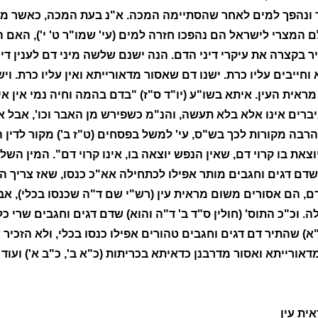
ר ונהפך למים לאחר שהסתיימה המכה. א"נ בעת המכה, כאשר מ
המצרי לישראל הם נהפכו חזרה למים (עי' שמו"ר ט' י'), האם הא
ר בקצרה את עיקרי דיני הדם. הנה ישנם שלשה מיני דם לענין דין
 וחייבים עליו כרת. ישנו דם שאסור מדאורייתא ואין עליו כרת. 
מראית העין. איתא בשו"ע (יו"ד ס"ז) "בדם בהמה וחיה נמי אין 
רים אינו אלא בלא תעשה, והנ"מ כשפירש מן האבר וכו', אבל אם 
הרבה מקורות לכך בש"ס, עי' למשל בפסחים (ט"ז ב') מקור לדין 
את בו קרוי דם, שאין הנפש יוצאה בו, אינו קרוי דם". המין השל
שדם דגים וחגבים מותר אפילו לכתחילה אא"כ כנסו, שאז צריך הי
ם, הם אסורים משום מראית עין (רש"י שם ד"ה שכנסו בכלי), א
. וכ"כ התוס' (חולין ס"ד ב' ד"ה והוא) שדם דגים וחגבים שרי כל
א) שהתיר דם דגים וחגבים טהורים אפילו כנסו בכלי, ולא הזכיר 
אורייתא ואסור מדרבנן כדאיתא בכריתות (כ"א ב', כ"ב א') ועוד נ
ית עין