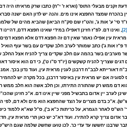
עת זקנים מבעלי התוס' (וארא ז' י"ח) כתבו שרק מראיתו היה ד
 בהכרח שמצד החפצא אינו מים. והנה יש לדון האם ישנה סברא
ו"ד סי' ע' אות ג', והט"ז שם סק"ח הביאו) שהביא מהים של שלמה 
[2
, ואינו דם. לפ"ז חזינן דאפילו במידי שאינו חפצא דדם, דהיינ
 מראית עין אפילו נאמר שאין דם זה חפצא דדם אלא חפצא דמַים.
 פ"ז אות ג') כתב שמותר לערב חלב שקדים עם בשר עוף הואיל 
אשר מערבים בשר בהמה עם חלב שקדים צריך להניח אצל החלב 
דגים שצריך להניח קשקשים (יו"ד ס"ו ט'), כי דם הוא איסור דאו
 דאורייתא לבב"ח דרבנן לענין מראית עין, ועוד נדון בכך. אמנם
 לסוגיה אם יש מראית עין באיסור דרבנן, בכל מקרה יש להחמיר
וא דם ממש רק שהתורה התירתו, וכן חלב אשה הוא חלב ממש ר
ישינן לערב יין אדום בתבשיל מפני שיין אינו דם. א"כ חזינן שהכ
"ש). א"כ בדם מצרים על הצד שהחפצא הוא מים ולא דם, לפי הכו
הש"ס לאחר הגמרא, על כריתות כ"א ב'), ס"ל שא"א ללמוד כיש
בר אדום צריך קרא להתירו. ועוד דא"כ יש כאן תרי מראית עין, חד
ר שרבנן יחששו עד עדי כך. לכן טוען שחשק שלמה שגם היש"ש