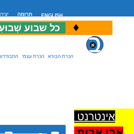
תרומה
יציר
ENGLISH
♦
כ
כל שבוע שְׁבוּעִ
הכרת הבורא
הכרת עצמי
התבודדות
אינטרנט
אבי אבות