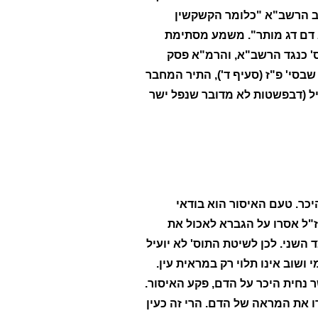
תב הרשב"א "כלומר הקשקשין
וא דם דג מותר". משמע מסתימת
' כנגד הרשב"א, והרמ"א פסק
סי' פ"ז (סעיף ד'), התיר המחבר
ל (דבפשטות לא מדובר שנפל ישר
יכר. טעם האיסור הוא בודאי
"ל אסרו על הגברא לאכול את
שני. לכן לשיטת התוס' לא יועיל
שוב אינו תלוי רק במראית עין.
נחית היכר על הדם, פקע האיסור.
ו את המראה של הדם. הרי זה כעין