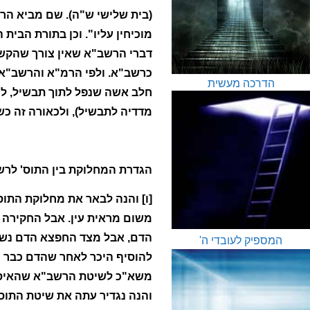
(בית שלישי ש"ה). שם מביא הר
מוכיחין עליו". וכן בתורת הבית
דברי הרשב"א שאין צורך שהקשק
כרשב"א. ולפי הרמ"א והרשב"א 
הדרכה מעשית
חלב אשה שנפל לתוך תבשיל, ל
מדדיה לתבשיל), ולכאורה זה כ
הגדרת המחלוקת בין התוס' לר
[ו] והנה לבאר את מחלוקת התוס
משום מראית עין. אבל החקירה 
הדם, אבל מצד החפצא הדם נשאר 
המספיק לעובדי ה'
להוסיף היכר לאחר שהדם כבר נא
משא"כ לשיטת הרשב"א שהאיסור 
והנה נגדיר עתה את שיטת התוס'