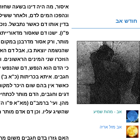
איסור, מה היה דינו בשעה שחז
ונהפכו המים לדם, ולאחר ששילם 
חודש אב
בדין אותו דם כאשר נתבשל. נזכי
פ"ו). ישנו דם שאסור מדאורייתא
מותר, ורק אסור מדרבנן במקום 
שהנשמה יוצאת בו, אבל דם האיב
הוזכרו שני המינים הראשונים. ו
כי הדם הוא הנפש, דם שהנפש יוצ
חגבים. איתא בכריתות (כ"א ב') 
כאשר אין בהם שום היכר למקור
דגים וחגבים, הדם מותר לכתחילה
מהן. ועי' ברמב"ם (מא"א פ"ו ה"
שהשיג עליו. וכן דם אדם מותר מד
.
אב - מהות שמיע
.
אב מזל אריה
האם גזרו בדם חגבים משום מרא