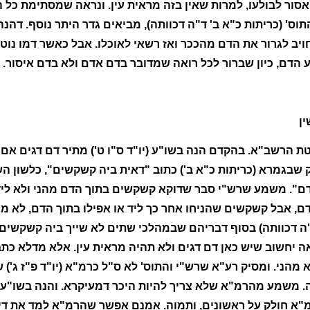
ה אסור לבולעו, למרות שאין בזה מראית עין. ונראה שמסתימת כל 
התוס' (כריתות כ"א ב' ד"ה דכוותה), מביאים גדר היתר נוסף. דה
חויב לגרור את הדם מהככר ואז רשאי לאוכלו. אבל כאשר דמו נ
 הדם, כיון שברור לכל רואה שמדובר בדם אדם ולא בדם איסור.
ן
טת הרשב"א. בהקדם הנה בשו"ע (יו"ד ס"ו ט') מתיר דם דגים אם נ
 שבגמרא (כריתות כ"א ב') כתוב "דאית ביה קשקשים", כלשון הש
ם". משמע שרש"י סבר שדוקא קשקשים בתוך הדם מהני ולא ליד.
, אבל קשקשים שהניחו אחר כך ליד או אפילו בתוך הדם, לא מה
ה דכוותה) בסוף דבריהם שבמהלכי שתים לא שייך ביה קשקשים.
 יחשוב שיש כאן דם דגים ולא תהיה מראית עין. אלא מדלא כתב
הני. ומסיק רע"א שרש"י והתוס' לא ס"ל כרמ"א (יו"ד פ"ז ג')
משמע מהרמ"א שלא צריך להיות היכר דמעיקרא. והנה בשו"ע 
מ"א חולק על ראשונים, ותמוה. אמנם אפשר שהרמ"א למד את די