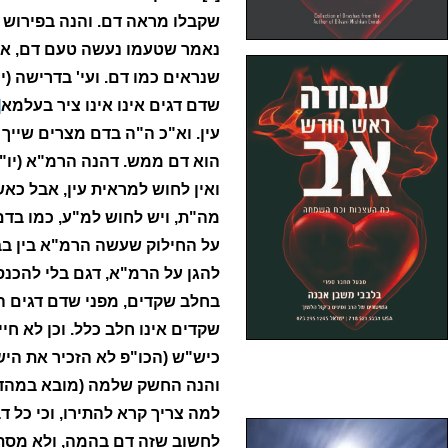
שקבלו מראה דם. והנה בפירוש ד
נאמר שטעמו נעשה טעם דם, אין
שנראים כמו דם. ועי' בדרישה (י
שדם דגים אינו אינו ציר בעלמא
]
עין. וא"כ ה"ה בדם מצרים שייך
הוא דם ממש. דהנה הרמ"א (יו"ד
ואין לחוש למראית עין, אבל כ
מה"ת, ויש לחוש למ"ע, כמו בדם 
על החילוק שעשה הרמ"א בין בב"ח
להגן על הרמ"א, דגם בלי להכנס
בחלב שקדים, מפני שדם דגים ה
שקדים אינו חלב כלל. וכן לא חי
כיש"ש (הכו"פ לא הזכיר את היש
והנה החשק שלמה (מובא במהד' 
למה צריך קרא להתירו, וכי כל ד
לחשוב שזה דם בהמה, ולא מסתב