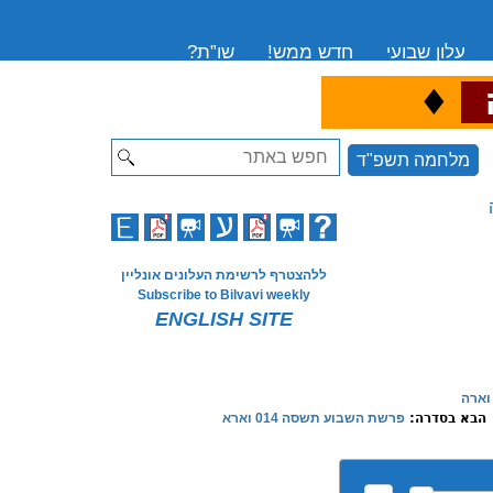
עלון שבועי
חדש ממש!
שו”ת?
♦
ה
Search
מלחמה תשפ"ד
ללהצטרף לרשימת העלונים אונליין
Subscribe to Bilvavi weekly
ENGLISH SITE
וארה
הבא בסדרה:
פרשת השבוע תשסה 014 וארא