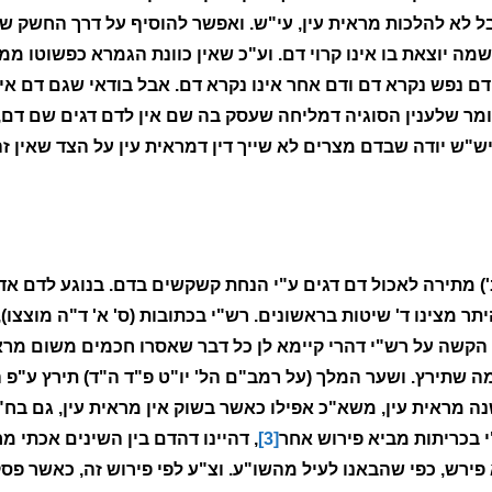
בל לא להלכות מראית עין, עי"ש. ואפשר להוסיף על דרך החשק 
 יוצאת בו אינו קרוי דם. וע"כ שאין כוונת הגמרא כפשוטו ממש
דם נפש נקרא דם ודם אחר אינו נקרא דם. אבל בודאי שגם דם אי
מר שלענין הסוגיה דמליחה שעסק בה שם אין לדם דגים שם דם
יש"ש יודה שבדם מצרים לא שייך דין דמראית עין על הצד שאין ז
') מתירה לאכול דם דגים ע"י הנחת קשקשים בדם. בנוגע לדם אד
תר מצינו ד' שיטות בראשונים. רש"י בכתובות (ס' א' ד"ה מוצצו)
 הקשה על רש"י דהרי קיימא לן כל דבר שאסרו חכמים משום מראית
 שתירץ. ושער המלך (על רמב"ם הל' יו"ט פ"ד ה"ד) תירץ ע"פ ה
 מראית עין, משא"כ אפילו כאשר בשוק אין מראית עין, גם בח"ח
י בכריתות מביא פירוש אחר
[3]
, דהיינו דהדם בין השינים אכתי מח
לא פירש, כפי שהבאנו לעיל מהשו"ע. וצ"ע לפי פירוש זה, כאשר פ