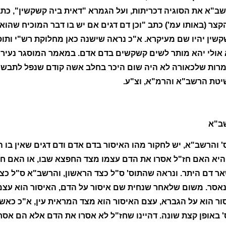
שב"א את הסוגיה דכריתות, ועל הגמרא "דאית ביה קשקשין", כ
 הקצר (באותו עמ') כתב "וכן דם דגים אם יש בו דבר המוכיח שה
שין יהיו שם מעיקרא. א"כ נראה שישנה כאן מחלוקת רש"י ותוס
אולי יהא מותר לשים קשקשים בדם אדם. במאמר המוסגר נעיר שב
מרות שלכאורה לא היה שום היכר בחלב אשה קודם שנפל לתבשי
שיטת הרשב"א והרמ"א, וצ"ע.
שב"א
' והרשב"א, יש לחקור מהו האיסור בדם אדם ודם דגים שאין בו ה
היא האם חז"ל אסרו את הדם עצמו מצד החפצא שבו, או האם חז
דם היתר. ונראה שהתוס' ס"ל כצד הראשון, והרשב"א ס"ל כצד ה
סר. משום שלאחר שנחית שם איסור על הדם, האיסור הוא עצמי ו
הוא על הגברא, עצם האיסור הוא מצד המראית עין, א"כ כאשר 
 באופן קצת שונה. דהיינו שחז"ל לא אסרו את הדם אלא הם אסר