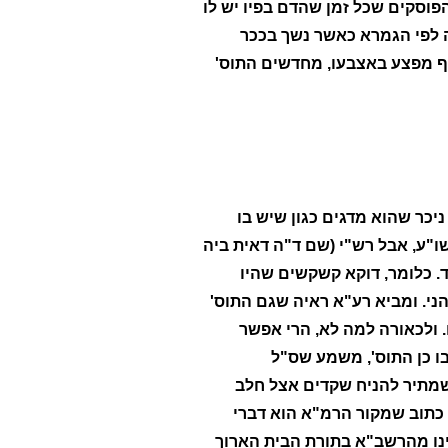
הפוסקים שכל זמן שהדם בפיו יש לו
נה לפי הגמרא כאשר נשך בככר
וטף מפצע באצבעו, מחדשים התוס'
יכר שהוא מדגים כגון שיש בו
ו"ע, אבל רש"י (שם ד"ה דאית ביה
 כלומר, דוקא קשקשים שהיו
ני. ומביא רע"א ראיה שגם התוס'
 ולכאורה למה לא, הרי אפשר
ו כן התוס', משמע שס"ל
 שמתיר להניח שקדים אצל חלב
כתוב שמקור הרמ"א הוא דברי
נו מהרשב"א בתורת הבית הארוך