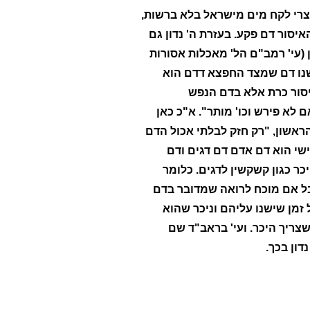
צרי לקח מים מישראל בלא ברשות,
יסור דם פקע. בעזרת ה' נדון גם
 (עי' רמב"ם הל' מאכלות אסורות
וישנו דם שמצד החפצא דדם הוא
איסור כרת אלא בדם הנפש
לא פירש וכו' מותר". א"כ כאן
הראשון, "רק חזק לבלתי אכול הדם
ישי הוא דם אדם דם דגים ודם
כר כגון קשקשין לדגים. כלומר
בל אם מוכח לרואה שמדובר בדם
 זמן שישנו עליהם וניכר שהוא
שצריך היכר. ועי' בראב"ד שם
דון בכך.