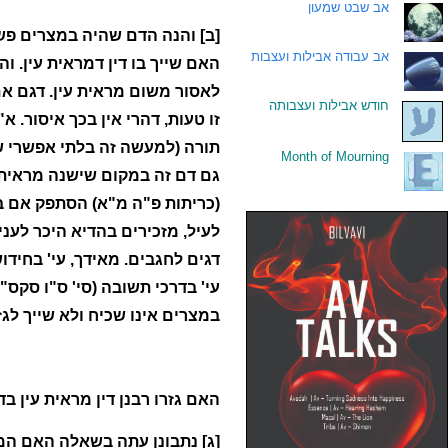
.
אב שבט שמעון
[ב] והנה הדם שהיה במצרים פשוט
.
אב עבודה אבילות ועצבות
האם שייך בו דין דמראית עין. ו
לאסור משום מראית עין. דגם אם
.
חודש אבילות ועצבותה
זו טעות, דהרי אין בכך איסור. 
תורה (למעשה זה בלתי אפשרי שה
Month of Mourning
.
גם דם זה במקום שישנה מראית ע
(כריתות פ"ה מ"א) הסתפק אם בח
לעיל, מזכירים בהדיא היכר לעני
דגים לחגבים. מאידך, עי' בחידו
עי' בדרכי תשובה (סי' ס"ו סקס"
במצרים אינו שכיח ולא שייך לגז
האם גזרו רבנן דין מראית עין ב
[ג] נתבונן עתה בשאלה האם המ