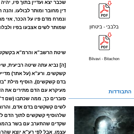
שכבר יצא ועדיין בתוך פיו, יהי
דין מחובר ומותר לבולעו. והנה 
ונמרח מדם פיו על הככר, אזי מ
בלבבי - ביטחון
שמותר לשים אצבעו בפיו ולבלוע
שיטת הרשב"א והרמ"א בקשקשי
Bilvavi - Bitachon
[ה] נביא עתה שיטה רביעית, שי
קשקשים. ורע"א (על אתר) מדייק
בדם קשקשים), הוסיף מילת "בד
מעיקרא עם הדם מתירים את הדם
התבודדות
סוברים כך, ממה שכתבו (שם ד"
לשים קשקשים בדם אדם, והרואה
שלהוסיף קשקשים לתוך הדם לא מ
שקדים שהתערב עם בשר בהמה. 
עצמו. אבל לפי רע"א יוצא שהר