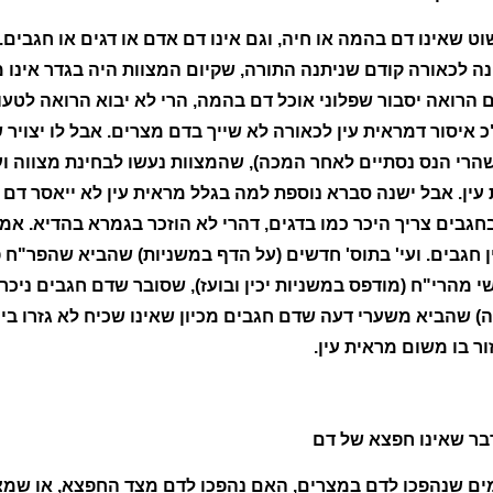
 שאינו דם בהמה או חיה, וגם אינו דם אדם או דגים או חגבים. 
הנה לכאורה קודם שניתנה התורה, שקיום המצוות היה בגדר אינו מ
 הרואה יסבור שפלוני אוכל דם בהמה, הרי לא יבוא הרואה לטעו
א"כ איסור דמראית עין לכאורה לא שייך בדם מצרים. אבל לו יצוי
רי הנס נסתיים לאחר המכה), שהמצוות נעשו לבחינת מצווה ועו
ין. אבל ישנה סברא נוספת למה בגלל מראית עין לא ייאסר דם 
גבים צריך היכר כמו בדגים, דהרי לא הוזכר בגמרא בהדיא. אמ
ן חגבים. ועי' בתוס' חדשים (על הדף במשניות) שהביא שהפר"ח פש
שי מהרי"ח (מודפס במשניות יכין ובועז), שסובר שדם חגבים ניכר 
ה) שהביא משערי דעה שדם חגבים מכיון שאינו שכיח לא גזרו ביה
ור בו משום מראית עין.
דבר שאינו חפצא של דם
ים שנהפכו לדם במצרים, האם נהפכו לדם מצד החפצא, או שמצ