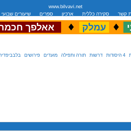
www.bilvavi.net
ת קשר
סקירה כללית
ארכיון
ספרים
שיעורים שבועי
.
♦
.
♦
.
י
עמלק
אאלפך חכמה
4 היסודות
דרשות
תורה ותפילה
מועדים
פירושים
בלבביפדיה