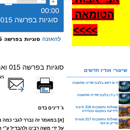
00:00
הטומאה
סוגיות בפרשה 015 וארא דין דם
>
>>>
סוגיות בפרשה 015 וארא דין דם
להאזנה
סוגיות בפרשה 015 וארא דין דם
שיעורי אודיו חדשים
הדפס
שלח דף במייל
8525 
ד-מ דמע בלבביפדיה מחשבה
ד-ן דן בלבביפדיה מחשבה
שאלות ותשובות 316 חיבור
ג' דינים בדם
לידיעה במקום הבחירה
שאלות ותשובות 317 סוגית
[א] במאמר זה נברר לגבי כמה 
צדיק ובינוני
על ידי משה רבינו ולהבדיל ע"י