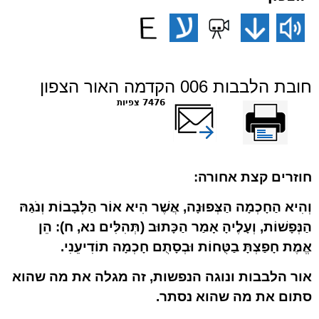
חובת הלבבות 006 הקדמה האור הצפון
הדפס
שלח דף במייל
7476 צפיות
חוזרים קצת אחורה:
וְהִיא הַחָכְמָה הַצְּפוּנָה, אֲשֶׁר הִיא אוֹר הַלְּבָבוֹת וְנֹגַהּ
הַנְּפָשׁוֹת, וְעָלֶיהָ אָמַר הַכָּתוּב (תְּהִלִּים נא, ח): הֵן
אֱמֶת חָפַצְתָּ בַטֻּחוֹת וּבְסָתֻם חָכְמָה תוֹדִיעֵנִי.
אור הלבבות ונוגה הנפשות, זה מגלה את מה שהוא
סתום את מה שהוא נסתר.