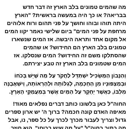
מה שהמים טמונים בלב הארץ זה דבר חדש
בבריאה? או כך היה במעשה בראשית? "הארץ
היתה תוהו ובוהו וחושך על פני תהום ורוח אלוהים
מרחפת על פני המים" ביום שלישי נאמר יקוו המים
אל מקום אחד ותראה היבשה. אז המים שנשארו
טמונים בלב הארץ הם החידוש? או שהמים
שהסתלקו משם זה החידוש? המים שנסלקו. אז
המים שטמונים בלב הארץ זה טבע יצירתם.
וְהַנָּבוֹן הַמַּשְׂכִּיל יִשְׁתַּדֵּל לַחֲקֹר עַל מַה שֶּׁיֵּשׁ בְּכֹחוֹ
וּבְמַצְפּוּנָיו מִן הַחָכְמָה, לְגַלּוֹתָהּ וּלְהַרְאוֹתָהּ, וְיִשְּׁאֲבֶנָּה
מִלִּבּוֹ, כַּאֲשֶׁר יֵחָקֵר עַל הַמַּיִם אֲשֶׁר בְּמַעֲמַקֵּי הָאָרֶץ.
החוה"ל כאן בלשונו כותב דברים נפלאים מאוד!
מאיפה האדם קונה חכמה? ברוך ה' יש ארון ספרים
גדול וצריך לעבור מכרך לכרך על כל ספר, נו, אבל
מה כתוב בחוה"ל "על מה שיש בכוחו", הוא חוזר