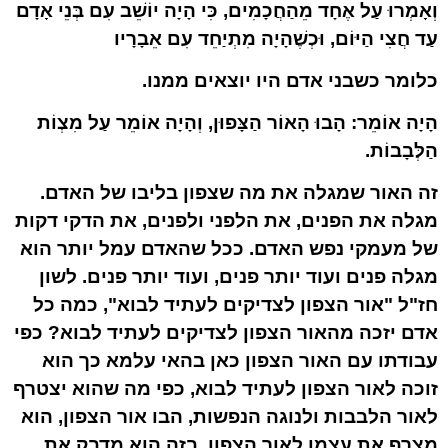
וְאָמְרוּ עַל אֶחָד מֵהַחֲכָמִים, כִּי הָיָה יוֹשֵׁב עִם בְּנֵי אָדָם
עַד חֲצִי הַיּוֹם, וּכְשֶׁהָיָה מִתְיַחֵד עִם אֵבָרָיו
כלומר כשבני אדם היו יוצאים ממנו.
הָיָה אוֹמֵר: הָבוּ הָאוֹר הַצָּפוּן, וְהָיָה אוֹמֵר עַל מִצְוֹת
הַלְּבָבוֹת.
זה האור שמגלה את מה שצפון בליבו של האדם.
מגלה את הפנים, את הלפני ולפנים, את הדקי דקות
של מעמקי נפש האדם. ככל שהאדם עמל יותר הוא
מגלה פנים ועוד יותר פנים, ועוד יותר פנים. לשון
חז"ל "אור הצפון לצדיקים לעתיד לבוא", כמה כל
אדם יזכה מהאור הצפון לצדיקים לעתיד לבוא? כפי
עבודתו עם האור הצפון כאן בהאי עלמא כך הוא
זוכה לאור הצפון לעתיד לבוא, כפי מה שהוא יצטרף
לאור הלבבות ולנוגה הנפשות, הבו אור הצפון, הוא
מצרף את עצמו לאור הצפון, בזה הוא מדבק את