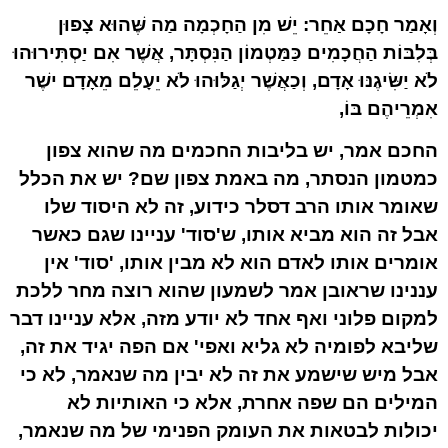
וְאָמַר חָכָם אַחֵר: יֵשׁ מִן הַחָכְמָה מַה שֶּׁהוּא צָפוּן
בְּלִבּוֹת הַחֲכָמִים כַּמַּטְמוֹן הַנִּסְתָּר, אֲשֶׁר אִם יַסְתִּירוּהוּ
לֹא יַשִּׂיגֶנּוּ אָדָם, וְכַאֲשֶׁר יְגַלּוּהוּ לֹא יֵעָלֵם מֵאָדָם ישֶׁר
אִמְרֵיהֶם בּוֹ,
החכם אמר, יש בליבות החכמים מה שהוא צפון
כמטמון הנסתר, מה באמת צפון שם? יש את הכלל
שאומר אותו הרב דסלר כידוע, זה לא היסוד שלו
אבל זה הוא מביא אותו, ש'סוד' עניינו שגם כאשר
אומרים אותו לאדם הוא לא מבין אותו, 'סוד' אין
עננינו שראובן אמר לשמעון שהוא רוצה מחר ללכת
למקום פלוני ואף אחד לא יודע מזה, אלא עניינו דבר
שליבא לפומיה לא גליא ואפי' אם הפה יגיד את זה,
אבל מיש שישמע את זה לא יבין מה שנאמר, לא כי
המילים הם שפה אחרת, אלא כי האותיות לא
יכולות לבטאות את העומק הפנימי של מה שנאמר,