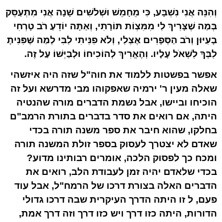
וְהִנֵּה אֲנִי נִשְׁבָּע, כִּי מֵחָמֵשׁ וּשְׁלשִׁים שָׁנָה אֲנִי מִתְעַסֵּק
בְּמַה שֶׁצָּרִיךְ לִי מִמִּצְוֹת תּוֹרָתִי, וְאַתָּה יוֹדֵעַ רֹב טָרְחִי
בָעִיּוּן וְרֹב הַסְּפָרִים אֶצְלִי, וְלֹא פִנִּיתִי לִבִּי לְמַה שֶּׁפִּנִּיתָ
לִבְּךָ לִשְׁאֹל עָלָיו. וְהֶאֱרִיךְ לְהוֹכִיחוֹ וּלְבַיְּשׁוֹ עַל זֶה.
אפשר בפשטות ללמוד את חוה"ל שזה היה איזשהי
שאלה מעין ר' ירמיה שאפקוהו מבי מדרשא ועל זה
הוכיחו וביישו, אבל נשמת הדברים מורה שהנטיה
היתה, אם רואים את סדר בדברים בתורת הרמב"ם
בחלקו, שהוא חיבר את ספר משנה תורה בכדי
שאדם לא יצטרך לעסוק בספר זולת המשנה תורה
ומכח כך לפסוק הלכה, אומרים רבותינו מדוע?
בכדי שלאדם יהיה זמן לעבודת הלב, רואים את
הדברים האלה בצורת דרכו של הרמח"ל, אבל עוד
פעם, ל זו היתה הדרך העיקרית שבה דרכו גדולי
הדורות, היתה כזו דרך ויש כזו דרך וזה דרך אמת,