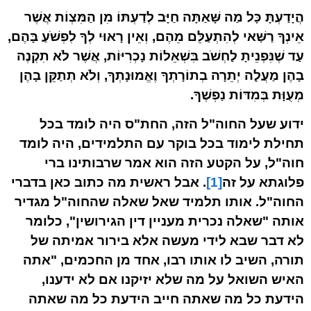
הֲיָדַעְתָּ כָּל מַה שָּׁאַתָּה חַיָּב לְדַעְתּוֹ מִן הַמִּצְוֹת אֲשֶׁר
אֵינְךָ רַשַּׁאי לְהִתְעַלֵּם מֵהֶם, וְאֵין רָאוּי לְךָ לִפְשֹׁעַ בָּהֶם,
עַד שֶׁנִּפְנֵיתָ לַחְשֹׁב בִּשְׁאֵלוֹת נָכְרִיּוֹת, אֲשֶׁר לֹא תִקְנֶה
בָהֶן מַעֲלָה יְתֵרָה בְתוֹרָתְךָ וֶאֱמוּנָתְךָ, וְלֹא תְתַקֵּן בָהֶן
מְעֻוָּת בְּמִדּוֹת נַפְשֶׁךָ.
ידוע שעל החוה"ל הזה, החת"ס היה לומד בכל
תחילת לימוד בכל בוקר עם התלמידים, היה לומד
חוה"ל, על הקטע הזה הוא אמר שרבותינו ברי
פלוגתא על זה
[1]
. אבל ראשית מה כתוב כאן בדברי
החוה"ל. אותו תלמיד שאל שאלה שהחוה"ל מגדיר
אותה "שאלה נכרית מעניין דין הגירושין", כלומר
לא דבר שבא לידי מעשה אלא בירור אמיתה של
תורה, השיב לו אותו רבו, אחד מן החכמים, "אתה
האיש השואל על מה שלא יזיקנו אם לא ידענו,
הידעת כל מה שאתה חייב הידעת כל מה שאתה