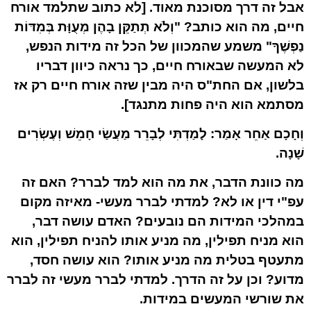
אבל זה דרך מסוכנת מאוד. [לא כתוב שתלמד אורח
חיים, מה הוא כותב? "וְלֹא תְתַקֵּן בָהֶן מְעֻוָּת בְּמִדּוֹת
נַפְשֶׁךָ" משמע שהמכוון של הכל זה מידות הנפש,
לא המעשה שבאורח חיים, כך נראה כיוון דבריו
בלשון, אם החת"ס היה מבין שזה אורח חיים רק אז
מסתמא הוא היה פחות מתנגד].
וְחָכָם אַחֵר אָמַר: לָמַדְתִּי לְבָרֵר מַעֲשַׂי חָמֵשׁ וְעֶשְׂרִים
שָׁנָה.
מה כוונת הדבר, את מה הוא למד לברר? האם זה
עפ"י דין או לא? למדתי לברר מעשי- מאיזה מקום
במהלכי המידות הם נובעים? האדם עושה דבר,
הוא מניח תפילין, מה מניע אותו להניח תפילין, הוא
מתעטף בטלית מה מניע אותו? הוא עושה חסד,
מדוע? וכן על זה הדרך. למדתי לברר מעשי זה לברר
את שורשי המעשים במידות.