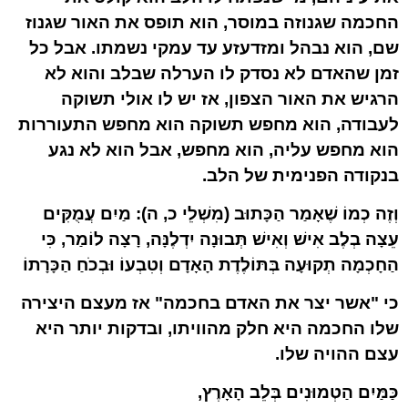
החכמה שגנוזה במוסר, הוא תופס את האור שגנוז
שם, הוא נבהל ומזדעזע עד עמקי נשמתו. אבל כל
זמן שהאדם לא נסדק לו הערלה שבלב והוא לא
הרגיש את האור הצפון, אז יש לו אולי תשוקה
לעבודה, הוא מחפש תשוקה הוא מחפש התעוררות
הוא מחפש עליה, הוא מחפש, אבל הוא לא נגע
בנקודה הפנימית של הלב.
וְזֶה כְמוֹ שֶׁאָמַר הַכָּתוּב (מִשְׁלֵי כ, ה): מַיִם עֲמֻקִּים
עֵצָה בְלֶב אִישׁ וְאִישׁ תְּבוּנָה יִדְלֶנָּה, רָצָה לוֹמַר, כִּי
הַחָכְמָה תְקוּעָה בְּתּוֹלֶדֶת הָאָדָם וְטִבְעוֹ וּבְכֹחַ הַכָּרָתוֹ
כי "אשר יצר את האדם בחכמה" אז מעצם היצירה
שלו החכמה היא חלק מהוויתו, ובדקות יותר היא
עצם ההויה שלו.
כַּמַּיִם הַטְמוּנִים בְּלֵב הָאָרֶץ,