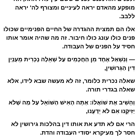
מופקע מהאדם יראה לעיניים ומצורף לה' יראה
ללבב.
אלו הם תמצית ההגדרה של החיים הפנימיים שכולו
פנים כולו עונג כולו חיבור. זה מה שהיה אומר אותו
חסיד על הפנים של העבודה.
— וְנִשְׁאַל אֶחָד מִן הַחֲכָמִים עַל שְׁאֵלָה נָכְרִית מֵעִנְיַן
דִּין הַגֵּרוּשִׁין,
שאלה נכרית כלומר, זה לא מעשה שבא לידו, אלא
שאלה בגדרי תורה.
וְהֵשִׁיב אֶת שׁוֹאֲלוֹ: אַתָּה הָאִישׁ הַשּׁוֹאֵל עַל מַה שֶׁלֹּא
יַזִּיקֶנּוּ אִם לֹא יֵדָעֶנוּ,
הרי אם לא תדע את אותו דין בהלכות גירושין לא
חסר לך מעיקרא יסודי העבודה והדת.