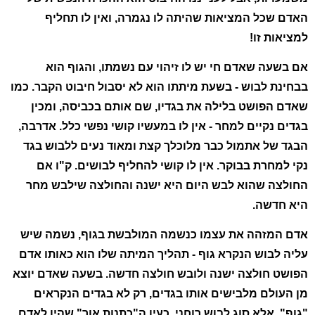
האדם שכל המציאות שהיתה לו נגמרה, ואין לו תחליף
למציאות זו!
אם בשעה שאדם חי יש לו זיהוי עם נשמתו, והגוף הוא
בבחינת לבוש - בשעת מיתתו הוא לא יסבול חיבוט הקבר. כמו
שאדם הפושט בלילה את בגדיו, שם אותם בכביסה, ומכין
בגדים נקיים למחר - אין לו במעשיו קושי נפשי כלל. אדרבה,
הבגד של אתמול כבר מלוכלך קצת ומאוד נעים ללבוש בגד
נקי למחרת בבוקר. אין לו קושי להחליף לבושים. ק"ו אם
החולצה שהוא לבש היום היא ישנה והחולצה שילבש מחר
היא חדשה.
אדם המזהה את עצמו כנשמה המולבשת בגוף, נשמה שיש
עליה לבוש הנקרא גוף - תהליך המיתה שלו הוא כאותו אדם
הפושט חולצה ישנה ולובש חולצה חדשה. בשעה שאדם יוצא
מן העולם מלבישים אותו בגדים, רק לא בגדים הנקראים
"גוף", אלא סוג לבוש רוחני, כעין ה"כתנות אור" שהיו לאדם