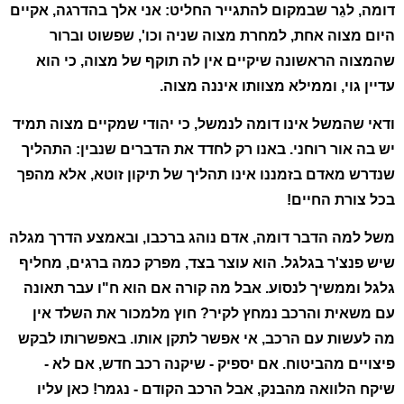
דומה, לגֵר שבמקום להתגייר החליט: אני אלך בהדרגה, אקיים
היום מצוה אחת, למחרת מצוה שניה וכו', שפשוט וברור
שהמצוה הראשונה שיקיים אין לה תוקף של מצוה, כי הוא
עדיין גוי, וממילא מצוותו איננה מצוה.
ודאי שהמשל אינו דומה לנמשל, כי יהודי שמקיים מצוה תמיד
יש בה אור רוחני. באנו רק לחדד את הדברים שנבין: התהליך
שנדרש מאדם בזמננו אינו תהליך של תיקון זוטא, אלא מהפך
בכל צורת החיים!
משל למה הדבר דומה, אדם נוהג ברכבו, ובאמצע הדרך מגלה
שיש פנצ'ר בגלגל. הוא עוצר בצד, מפרק כמה ברגים, מחליף
גלגל וממשיך לנסוע. אבל מה קורה אם הוא ח"ו עבר תאונה
עם משאית והרכב נמחץ לקיר? חוץ מלמכור את השלד אין
מה לעשות עם הרכב, אי אפשר לתקן אותו. באפשרותו לבקש
פיצויים מהביטוח. אם יספיק - שיקנה רכב חדש, אם לא -
שיקח הלוואה מהבנק, אבל הרכב הקודם - נגמר! כאן עליו