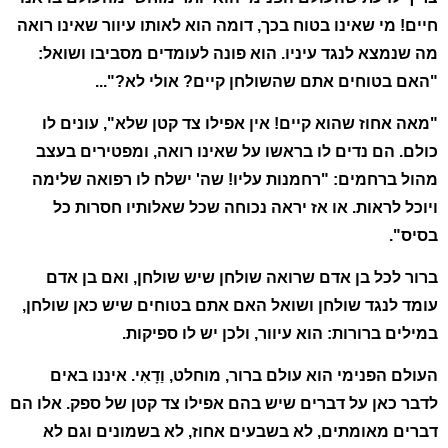
חיים! מי שאינו בטוח בכך, דומה הוא לאותו עיוור שאינו רואה
מה שנמצא לנגד עיניו. הוא פונה לעומדים מסביבו ושואל:
"האם בטוחים אתם שהשולחן קיים? אולי לא?"...
"מאה אחוז שהוא קיים! אין אפילו צד קטן שלא", עונים לו
כולם. הם נדים לו בראשו על שאינו רואה, ומפטירים בעצב
מהול ברחמים: "רחמנות עליו! שה' ישלח לו רפואה שלימה
ויוכל לראות. או אז יראה נכוחה שכל שאלותיו חסרות כל
בסיס".
ברור לכל בן אדם שרואה שולחן שיש שולחן, ואם בן אדם
עומד לנגד שולחן ושואל האם אתם בטוחים שיש כאן שולחן,
במילים ברורות: הוא עיוור, ולכן יש לו ספיקות.
העולם הפנימי הוא עולם ברור, מוחלט, וַדָאִי. איננו באים
לדבר כאן על דברים שיש בהם אפילו צד קטן של ספק. אלו הם
דברים מאומתים, לא בשבעים אחוז, לא בשמונים וגם לא