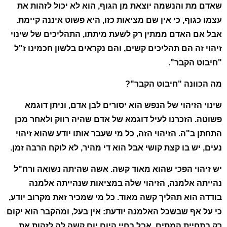
שאדם מת והנשמה יוצאת מן הגוף, הוא לא יכול לזהות את
עצמו כגוף, כי אין שם מציאות כזו, היא פשוט איננה קיימת.
אבל אם האדם ממתין רק לשעת מיתתו, התהליכים של שינוי
זיהוי זה הם תהליכים קשים, והם נקראים בלשון חכמינו ז"ל
"חיבוט הקבר".
מה הכוונה "חיבוט הקבר"?
שינוי הזיהוי של הנפש הוא יסורים לבן אדם, וניתן דוגמא
פשוטה. הזכרנו לעיל דוגמא של אדם שהיה רווק ולאחר מכן
התחתן ב"ה. הזיהוי הזה, כל מי שעבר אותו יודע שהוא זיהוי
נעים, יש בו קצת קושי אבל הוא די מהיר, לא לוקח הרבה זמן.
יש זיהוי הפכי שהוא מאוד קשה. אשה שהיתה נשואה ורח"ל
נהייתה אלמנה, הזיהוי שלה במציאות שנהייתה אלמנה
בודדה הוא תהליך קשה מאוד. כל מי שמכיר זאת מקרוב יודע,
כי על אף שבשכל האלמנה יודעת: אין בעל, ומהקבר הוא יקום
רק בתחיית המתים, אבל בחיי היום יום קשה לה לזהות את