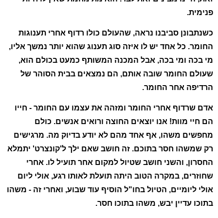
פנימית.
כשנתבונן סביבנו נראה, שהעולם כולו רדוף אחרי תענוגות
החומר. כל אחד יש לו איזה סוג תענוג שהוא יותר נמשך אליו,
מי בכה ומי בכה, אבל המכנה המשותף כמעט בכולם הוא,
שעולם החומר שובה אותם, הם נמצאים בבית הסוהר של
הרדיפה אחר החומר.
אדם שרדוף אחרי החומר ומזהה את עצמו עם החומר - חייו
הם חיי מוות! אנו יוצאים החוצה ורואים אנשים. כולם
מחפשים משהו, אף אחד מהם לא יודע בדיוק מה. מרגישים
רק שמשהו חסר בתוכם. זה חושב שאם ילך ל'קונצרט' יתמלא
החסרון, והשני חושב שטיול למקום אחר תועיל לו. אחרי
שחוזרים, במקרה הטוב היתה תועלת לאותו רגע, אולי ליום
אולי ליומיים, הטיול בחו"ל הוסיף עוד שבוע, ואחרי זה - משהו
בתוכו עדיין יבש, משהו בתוכו חסר.