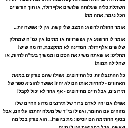
השתלת כליה שעלותה שלושים אלף דולר, או תוך חודשיים
הכל נגמר, אתה מת!
אומר החולה לרופא: המצב שלי קשה, אין לי אפשרויות...
אומר לו הרופא: אין אפשרויות אז מתים! אין גמ"ח שמחלק
שלושים אלף דולר, המדינה לא מתקצבת, זה מה שיש!
תחליט: או שאתה משיג את הסכום וממשיך בעז"ה לחיות, או
שחלילה תמות!
כל ההתנצלויות, כל התירוצים, אפילו שהם צודקים במאת
האחוזים - להחיות אותו הם לא יחיו! אפשר להוציא ספר של
תירוצים, אבל חיים מתירוצים - אף אחד לא יכול לקבל!
אפילו אם יהיו לאדם צרור של תירוצים מדוע החיים שלו
מזוהים עם החומר, ואפילו בי"ד של מעלה יחתמו עליהם, אבל
בסוף החתימה הם יוסיפו: מת ביושר!... הוא צודק בכל מה
שעשה, אבל במציאות אין לו חיים.