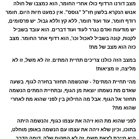
מצב דורנו הרדוף כולו אחרי החומר, הוא כמצבו של חולה
אנוש הנקרא בלשון חז"ל "גוסס". אין כמעט חִיוּת היום. חומר
רודף חומר, עוד ועוד חומר, ללא קץ וללא גבול. יש פרסומים,
יש מודעות ואדם נגרר לעוד ועוד דברים. הוא עובד בשביל
לקנות, קונה בשביל לאכול וכו', הוא רדוף אחר החומר. מצב
כזה הוא מצב של מת!
במצב הזה כולנו צריכים תחיית המתים. זה לא משל, זו לא
מליצה, זו מציאות!
מהי תחיית המתים? - שהנשמה תחזור בחזרה לגוף. בשעה
שאדם מת נשמתו יוצאת מן הגוף, ובתחיית המתים הנשמה
תחזור אל הגוף. אבל מה החילוק בין לפני שהוא מת לאחרי
שהוא מת?
לפני שהוא מת הוא זיהה את עצמו כגוף, והנשמה היתה
בתוכו, וכיון שלא זיהה את עצמו עם הנשמה באופן מוחלט,
היא חייבת לצאת משם, זה לא המקום שלה. דומה הדבר