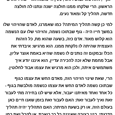
הראשון. הרי שלקחו ממנו חולצה ישנה ונתנו לה חולצה
חדשה, תהליך קל ומאוד נעים.
למי כן קשה תהליך המיתה? כמו שאמרנו, לאדם שהזיהוי שלו
במשך חייו היה - גוף שבתוכו נשמה, והזיהוי שלו עם הנשמה
הוא קלוש מאוד. אדם כזה, בשעה שהוא מת, כל הזהות
העצמית שהיתה לו נלקחת ממנו. הוא מרגיש: איבדתי את
הכל! ובמקום זה נותנים לו נשמה שהיא באמת אוצר עליון,
אבל מחמת שלא זכה להכירה עדיין, הוא איננו יודע איך
משתמשים איתה, ולכן הוא מרגיש את עצמו אבוד לחלוטין.
הרי, שאת שינוי הזיהוי הזה, מאדם החש את עצמו כגוף
שבתוכו נשמה לאדם החש את עצמו כנשמה מולבשת בגוף -
כל אחד ואחד מאיתנו יעבור, אלא שיש לנו בחירה מתי לעבור
זאת ואיך לעבור זאת: האם לעבור זאת בזמן שאנו חיים כאן
בעולם הזה, או רק בשעת המיתה; האם התהליך יהיה תהליך
הדרגתי, בנוי בצורה שאיננה כל כך כואבת, או לקבל זאת כמו