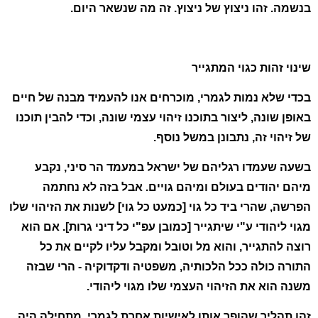
בנשמה. זהו ניצוץ של ניצוץ. זה מה שנשאר היום.
שינוי זהות כגוי המתגייר
בכדי שלא נמות לגמרי, מוכרחים אנו להעמיד מבנה של חיים
באופן שונה, ליצור בתוכנו זיהוי עצמי שונה, וכדי להבין תוכנו
של זיהוי זה, נתבונן במשל נוסף.
בשעה שעמדו רגליהם של ישראל במעמד הר סיני, נקבע
מיהם יהודים בעולם ומיהם גויים. אבל בזה לא נחתמה
הפרשה, שהרי ביד כל גוי [כמעט כל גוי] לשנות את הזיהוי שלו
מגוי ליהודי ע"י שיתגייר [כמובן עפ"י כל דיני גרות]. אם הוא
רוצה להתגייר, והוא מל וטובל ומקבל עליו לקיים את כל
התורה כולה ככל הלכותיה, משפטיה ודקדוקיה - הרי שבזה
משנה הוא את הזיהוי העצמי שלו מגוי ליהודי.
זהו תהליך שהופך אותו לאישיות אחרת לגמרי. מתחילה היה