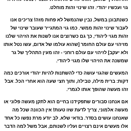
גוי ועכשיו יהודי. זהו שינוי זהות מוחלט.
כשנתבונן במשל, נבין שהנמשל לא פחות מזה! צריכים אנו
לעבור שינוי זהות ממשי. כמו גוי המתגייר שעובר שינוי של
זהות מגוי ליהודי, כך גם כשרוצים אנו לשנות את הזיהוי שלנו
מזיהוי עם עולם החומר [שהוא עולמו של אדום, עשו נטל אותו
ולא יעקב] לזיהוי עם עולם רוחני - זהו מעין התהליך של גר
שמשנה את הזיהוי שלו מגוי ליהודי.
המעשים שהגוי עושה כדי להשתנות להיות יהודי אורכים כמה
דקות: ברית מילה, טבילה, ותוך חצי שעה הוא אחרי הכל. אבל
זהו מעשה שהופך אותו לגמרי.
אם אנחנו סבורים שתפקידנו בחיים הוא לתקן מעשה פלוני או
מעשה אלמוני, צריך לדעת שזו טעות! אין הכוונה שכל מה
שאנחנו עושים בסדר. בודאי שלא. לב יודע מרת נפשו כל אחד
אלו מעשים אינם רצויים ועליו לשנותם, אבל משל למה הדבר