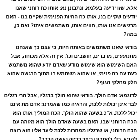
אלא, שזו ידיעה בעלמא, ונתבונן נא: אותו כח רוחני שאנו
יודעים שקיים בנו, אותו כח החיות הפנימית שקיים בנו - האם
מרגישים אנו אותו, חווים אותו, משתמשים איתו? ואם כן,
במה?
בודאי שאנו משתמשים באותה חיות, כי עצם כך שאנחנו
מתנועעים, מדברים, חושבים וכו', אין זה אלא מכוחה, אבל
האם השימוש הוא שימוש מודע שאדם יודע שהוא משתמש
כעת עם כח פנימי, או שהוא משתמש בו מתוך הרגשה שהוא
חלק מחלקי הגוף?
לדוגמא: אדם הולך. בודאי שהוא הולך ברגליו, אבל הרי רגלים
לבד אינן יכולות ללכת, והראיה כמו שאמרנו: אדם מת איננו
יכול ללכת. א"כ בשעה שהוא הולך, הכח המוליך אותו הוא
הכח הרוחני שבו. האם בשעה שאדם הולך הוא מזוהה עם
הכח הרוחני, או שרגליו ממהרות ללכת ליעד אליו הוא רוצה
להגיע, בלי להתבונן כיצד בדיוק נעשה הדבר?