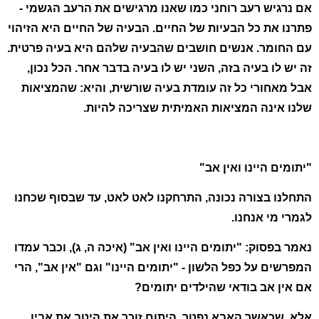
אם נרגיש רעב רוחני כמו שאנו מרגישים את הרעב הגשמי -
פתרנו את כל הבעיות של החיים. הבעיה של החיים היא הזיהוי
עם החומר. אנשים חושבים שהבעיה שלהם היא בעיה פרטית.
זה יש לו בעיה בזה, השני יש לו בעיה בדבר אחר. הכל נכון,
אבל מאחורי כל זה עומדת בעיה שורשית, והיא: שהמציאות
שלנו אינה המציאות האמיתית שצריכה להיות.
"יתומים היינו ואין אב"
התחלנו בצורה נכונה, התרחקנו לאט לאט, עד שבסוף שכחנו
לגמרי מי אנחנו.
נאמר בפסוק: "יתומים היינו ואין אב" (איכה ה, ג), וכבר עמדו
המפרשים על כפל הלשון - "יתומים היינו" וגם "אין אב", הרי
אם אין אב בודאי שהילדים יתומים?
אלא, שכאשר האבא נפטר, היתום זוכר את היטב את אביו,