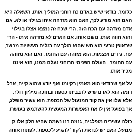
כלומר, בודאי שיש באדם כח רוחני המוליך אותו, השאלה היא
האם הוא מודע לכך, האם הוא מזדהה איתו בגילוי או לא. אם
אדם מזדהה עם הכח הזה, הרי שכח זה נמצא אצלו בגילוי
והוא חווה אותו, נושם אותו. אם האדם לא מזדהה איתו - הרי
שבאופן טבעי הוא חש שהוא הולך עם רגלים העשויות מבשר,
עור, גידים ועצמות, הוא מזוהה עם החומר, ואם הוא מזוהה
עם החומר - העולם הפנימי הרוחני נעלם ממנו, הוא איננו
מכיר אותו.
על אף שבודאי הוא מאמין בקיומו ואף יודע שהוא קיים, אבל
דומה הוא לאדם שיש לו בביתו כספת ובתוכה מיליון דולר,
אלא שלו אין את קוד המנעול של הכספת. הוא עשיר מופלג,
אך בפועל אין לו את האפשרות המעשית להשתמש בעושרו.
כולנו עשירים מופלגים, גנוזה בנו נשמה שהיא חלק אלו-ק
ממעל. האם יש לנו את ה'קוד' להגיע ל'כספת', לפתוח אותה