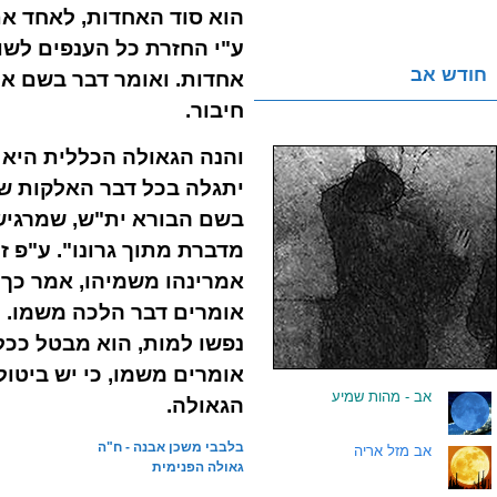
הוא סוד האחדות, לאחד את 
ע"י החזרת כל הענפים לשו
חודש אב
אחדות. ואומר דבר בשם אומ
חיבור.
והנה הגאולה הכללית היא
יתגלה בכל דבר האלקות שבו
בשם הבורא ית"ש, שמרגיש 
מדברת מתוך גרונו". ע"פ ז
אמרינהו משמיהו, אמר כך 
אומרים דבר הלכה משמו. ו
נפשו למות, הוא מבטל ככל 
אומרים משמו, כי יש ביטול
.
אב - מהות שמיע
הגאולה.
בלבבי משכן אבנה - ח"ה
.
אב מזל אריה
גאולה הפנימית