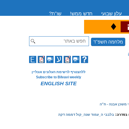
עלון שבועי
חדש ממש!
שו”ת?
♦
ה
Search
מלחמה תשפ"ד
ללהצטרף לרשימת העלונים אונליין
Subscribe to Bilvavi weekly
ENGLISH SITE
 משכן אבנה - ח"ה
 בסדרה:
בלבבי ה_עמוד שנה_קול דממה דקה