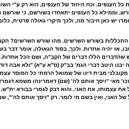
כל הענפים. וכח היחוד של הענפים, הוא רק ע"י השור
רש, וממילא כל הענפים יתאחדו בשורשם, כי שורשם ו
רו יש כאן חיבור מה, ולכך מיקרי גאולה פרטית, כלו
 התכללות בשורש השרשים. מהו שורש השרשים? הקב"
, אז יהיה אחדות. ולכך, בסוד הגאולה, אומר דבר בשם
שהדברים הללו דברים של הקב"ה, ושם הכל אחדות. ו
ה יבנו היטב דברי הגמ' בב"ק (ס"א ע"א) "ולא אבה דוד
מקובלני מבית דינו של שמואל הרמתי כל המוסר עצמו 
כו' מאי "ויסך אותם לה' (שם) דאמרינהו משמא דגמרא
את עצמותו, את האני, והוא דבק לגמרי בבורא ית"ש, ו
 של האני, ואין בשם מי לומר. רק "ויסך אותם לה'", ש