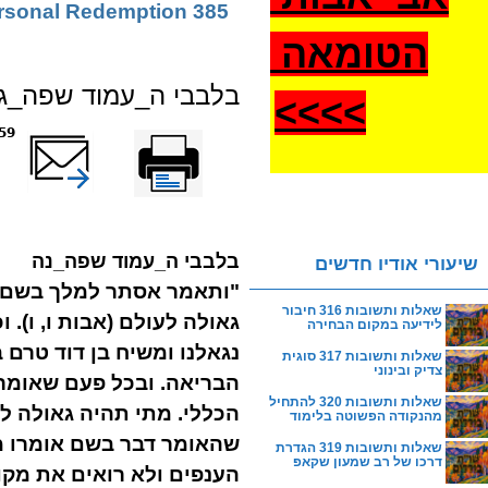
385 Public & Personal Redemption
הטומאה
בלבבי ה_עמוד שפה_גא
>
>>>
הדפס
שלח דף במייל
7459 
בלבבי ה_עמוד שפה_
נה
שיעורי אודיו חדשים
"ותאמר אסתר למלך בשם מר
שאלות ותשובות 316 חיבור
גאולה לעולם (אבות ו, ו). 
לידיעה במקום הבחירה
נגאלנו ומשיח בן דוד טרם 
שאלות ותשובות 317 סוגית
צדיק ובינוני
הבריאה. ובכל פעם שאומרי
שאלות ותשובות 320 להתחיל
הכללי. מתי תהיה גאולה ל
מהנקודה הפשוטה בלימוד
שהאומר דבר בשם אומרו מב
שאלות ותשובות 319 הגדרת
דרכו של רב שמעון שקאפ
הענפים ולא רואים את מקור