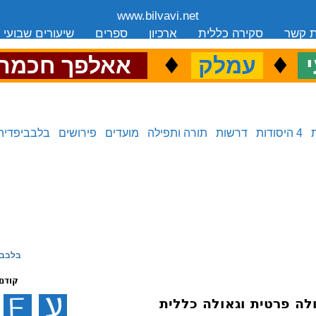
www.bilvavi.net
ת קשר
סקירה כללית
ארכיון
ספרים
שיעורים שבועי
.
♦
.
♦
.
י
עמלק
אאלפך חכמה
4 היסודות
דרשות
תורה ותפילה
מועדים
פירושים
בלבביפדיה
בלבבי
קודם
לה פרטית וגאולה כללית