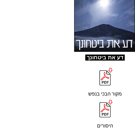
ד
ע את ביטחונך
מקור הבכי בנפש
היסורים