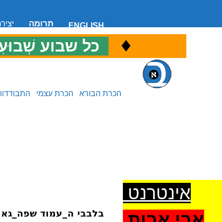
תרומה
יציר
ENGLISH
♦
כ
כל שבוע שְׁבוּעִ
הכרת הבורא
הכרת עצמי
התבודדות
אינטרנט
בלבבי ה_עמוד שפה_גאו
אבי אבות