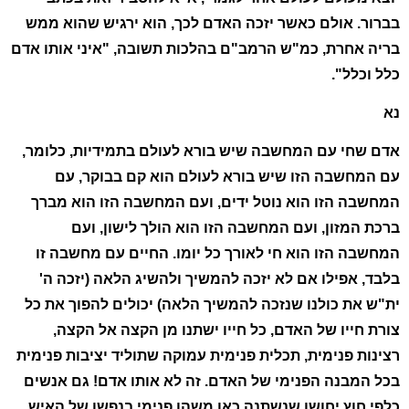
בברור. אולם כאשר יזכה האדם לכך, הוא ירגיש שהוא ממש
בריה אחרת, כמ"ש הרמב"ם בהלכות תשובה, "איני אותו אדם
כלל וכלל".
נא
אדם שחי עם המחשבה שיש בורא לעולם בתמידיות, כלומר,
עם המחשבה הזו שיש בורא לעולם הוא קם בבוקר, עם
המחשבה הזו הוא נוטל ידים, ועם המחשבה הזו הוא מברך
ברכת המזון, ועם המחשבה הזו הוא הולך לישון, ועם
המחשבה הזו הוא חי לאורך כל יומו. החיים עם מחשבה זו
בלבד, אפילו אם לא יזכה להמשיך ולהשיג הלאה (יזכה ה'
ית"ש את כולנו שנזכה להמשיך הלאה) יכולים להפוך את כל
צורת חייו של האדם, כל חייו ישתנו מן הקצה אל הקצה,
רצינות פנימית, תכלית פנימית עמוקה שתוליד יציבות פנימית
בכל המבנה הפנימי של האדם. זה לא אותו אדם! גם אנשים
כלפי חוץ יחושו שנשתנה כאן משהו פנימי בנפשו של האיש.