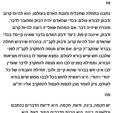
מז
כתבנו בתחלה שתכלית וחובת האדם בעולמו, הוא להיות קרוב
ודבוק לבורא עולם. בכדי שהאדם יהיה דבוק ומחובר לדבר,
מוכרח שיהיה דבר. אם המהות שאלי'ה רוצה להיות קרוב
ודבוק, איננה קימת, כיצד ידבק האדם בדבר שאינו קיים? בכדי
שהאדם יוכל להיות קרוב ודבוק לקב"ה, בהכרח שירגיש תחלה
בברור שהקב"ה קיים. אם אדם מנסה להתקרב לקב"ה לפני
שלבבו חש שיש בורא לעולם, נמצא שחסר לו בהכרת מציאות
הבורא, וממילא בפנים לבו הוא מנסה להתקרב לדבר שעדין
לבו אינו חש בברור שהוא קיים. ולכך, תחילת העבודה של כל
יהודי ויהודי, היא ראשית לחוש בכל לבבו ממש שיש בורא
לעולם, ורק לאחר מכן לנסות לעמול להתקרב אליו ית"ש.
מח
יש חכמה, בינה, ודעת. חכמה, היא ידיעת הדברים ככתבם
וכלשונם. בינה, היא הבנת הדברים היטב. דעת, היא