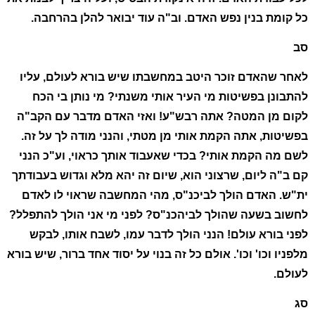
כל קומת בנין נפש האדם. וב"ה עוד יבואר להלן בהרחבה.
סב
לאחר שהאדם זוכר היטב במחשבתו שיש בורא לעולם, עליו
להתבונן בפשיטות מי העיר אותי משנתי? מי נותן בי הכח
לקום מן המטה? אתה רבש"ע! ואזי האדם מדבר עם הקב"ה
בפשיטות, אתה הקמת אותי מן מטתי, והנני מודה לך על זה.
לשם מה הקמת אותי? בכדי שאעבוד אותך כראוי, וע"כ הנני
קם ב"ה ליום, שרצוני הוא, שיום זה יהא מלא וגדוש בעבודתך
ית"ש. האדם הולך לביכנ"ס, מהי המחשבה שראוי לו לאדם
לחשוב בשעה שהולך לביהכנ"ס? לפני מי אני הולך להתפלל?
לפני בורא עולם! הנני הולך לדבר עמו, לשבח אותו, לבקש
מלפניו וכו' וכו'. אולם כל זה בנוי על יסוד אחד ברור, שיש בורא
לעולם.
סג