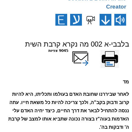
Creator
בלבבי-א 002 מה נקרא קרבת השית
הדפס
שלח דף במייל
9045 צפיות
מד
לאחר שביררנו שחובת האדם בעולמו ותכליתו, היא להיות
קרוב ודבוק בקב"ה, ולכך צריכה להיות כל משאת חייו. עתה
ננסה להתחיל לבאר את דרך החיים, כיצד יחיה האדם עלי
האדמות בעוה"ז בצורה נכונה שתביא אותו למצב של קרבת
ה' ודבקות בה'.