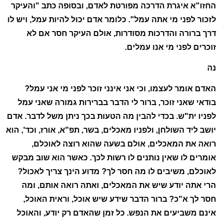
החזו"א איגרת הדרכה מפורטת לאדם, ובסופה כתב "והעיקר
לזכור לפני מי אתה עמל". כלומר אדם יכול להיות עמל, ויש לו
דרך ברורה והדרכות מסודרות, אולם העיקר חסר אם לא
זוכרים לפני מי אנו עמלים.
נה
האדם אומר לעצמו, וכי אני אינני זוכר לפני מי אני עמל?
בודאי שאני זוכר, ברור לי הדבר בברירות גמורה שאני עמל
לפניו ית"ש. בכדי להבין מה הטעות בכך ניתן משל לדבר. אדם
יושב ליד השולחן, ולפניו מאכלים, בשר, תפ"א, אורז, וכד', הוא
רואה את המאכלים, אולם בשעה שהוא רוצה לאוכלם,
אומרים לו שאין נותנים לו רשות לכך. כאשר הוא שוב מבקש
לאוכלם, משיבים לו מה חסר לך? מדוע הינך צריך לאכול?
הרי אתה יודע שיש את המאכלים, ואתה רואה אותם, ומה
חסר לך א"כ? ברור הדבר שידע שיש אוכל, וראית האוכל,
אינם משביעים את הנפש. כל זמן שהאדם רק יודע, והאוכל