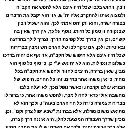
ויבין, ויחוש בלבו שכל חייו אינם אלא לחפש את הקב"ה
ולמצוא אותו ולהתקרב אליו ית"ש, אזי הוא יקבל את הדברים
בצורה ישרה, והוא יתן יחס אמתי לכך, והוא ישכיל ויבין
שבנקודה זו טמון כל חיותו. נוסף על כך, אין דרך שאין בה
קשיים, וכן אין בדרך כלל קפיצת הדרך, וצריך לילך בהדרגה
ובאיטיות. ולכן, אם עיקר לבו של האדם חש ומבין בברירות
שכל חייו אינם אלא חיפוש של הקב"ה, אזי אף אם יהיה בדרכו
כשלונות ונפילות, הוא לא יתיאש ע"י כן. כי סוף כל סוף הוא
מבין, שאין ברירה, חייבים לחזור ולחפש את הקב"ה בכל
מחיר, כי אין משהו אחר בחיים. זהו כל החיים, חיפוש של
הבורא עולם וקרבתו. וכאשר נופל מכך, לא יעלה בלבו
מחשבה אולי כדאי לחדול מכך, ולחפש משהו אחר, כי ברור לו
בברירות גמורה כי זה כל חיי האדם בעוה"ז, ולכך הוא לא
מתיאש משום נפילה, אלא בבחינת "שבע יפול צדק וקם". וכן,
מכיון שדרך העבודה המוצעת להלן, היא איננה דרך קצרה,
אלא דרך ארוכת ימים, ולכך אם האדם יש לו את המבט הנכון