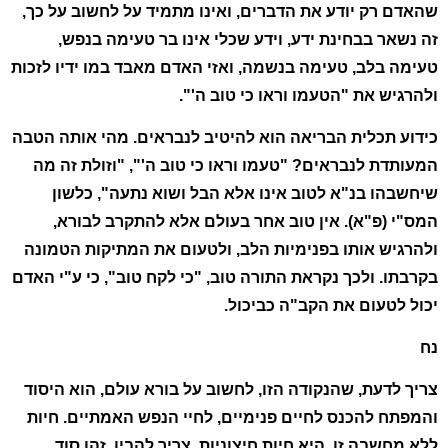
שהאדם רק יודע את הדברים, ואינו מתמיד על לחשוב על כך,
זה נשאר בבחינת ידע, וידע שכלי אינו בר טעימה בנפש,
טעימה בלב, טעימה בנשמה, ואזי האדם מאבד במו ידיו לזכות
ולהרגיש את "הטעמו וראו כי טוב ה'".
כידוע תכלית הבריאה הוא להיטיב לנבראים. מהי אותה הטבה
המעותדת לנבראים? "טעמו וראו כי טוב ה'", "וזולת זה מה
שיחשבהו בנ"א לטוב אינו אלא הבל ושוא נתעה", כלשון
המס"י (פ"א). אין טוב אחר בעולם אלא להתקרב לבורא,
ולהרגיש אותו בפנימיות הלב, ולטעום את המתיקות הטמונה
בקרבתו. ולכך נקראת התורה טוב, "כי לקח טוב", כי ע"י האדם
יכול לטעום את הקב"ה כביכול.
נח
צריך לדעת, שהנקודה הזו, לחשוב על בורא עולם, הוא היסוד
והמפתח להכנס לחיים פנימיים, לחיי הנפש האמתיים. חיות
ללא מחשבה זו, היא חיות חיצוניות. צריך להבין, זהו סוד