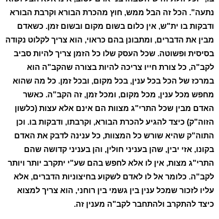
נתעה". הכל זה הבל ממש, חוץ מהכרת הבורא וקרבת הבורא
ודבקות בו ית"ש, אין כלום בשום מקום ובשום זמן. כשאדם
מבין את הדברים, ומתבונן בהם כראוי, הוא צריך לקלוט נקודה
בסיסית ופשוטה. שכל העסק שלו כל הזמן צריך להיות סביב
לקב"ה, כל צורת חייו צריכה להיות בצורה שהקב"ה הוא
במרכז של הכל בכל ענין, בכל מקום, ובכל זמן. כל מה שהוא
מחפש מכל ענין, מכל מקום, ומכל זמן, זה הקב"ה. כאשר
האדם מבין שכל התרי"ג מצוות הם אינם אלא עצות (כלשון
הזוה"ק) כיצד להגיע להכרת הבורא, וקרבתו, ודבקות בו. וכן
התוה"ק שהיא שורש כל המצוות, כל ענינה לדבק את האדם
בקונו, אזי יבין, שהן בעניני חולין, והן בעניני קדושה שהם
התרי"ג מצות, אין לו אלא לחפש בהם שע"י יתקרב יותר ויותר
לקב"ה. כלומר אל לו לאדם לשקוע בחיצוניות הדברים, אלא
עליו לזכור שמכל ענין בין גשמי בין רוחני, הוא צריך למצוא
כיצד להתקרב ולהתחבר לקב"ה מענין זה.