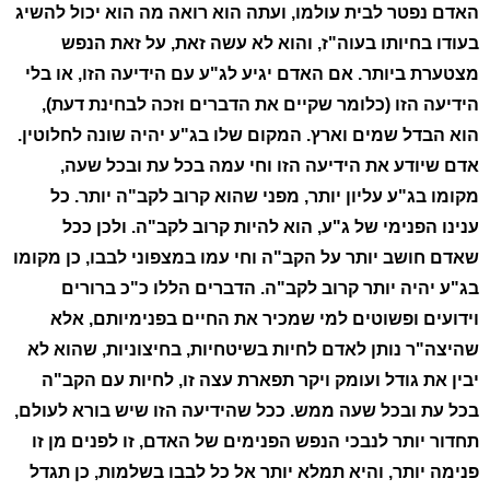
האדם נפטר לבית עולמו, ועתה הוא רואה מה הוא יכול להשיג
בעודו בחיותו בעוה"ז, והוא לא עשה זאת, על זאת הנפש
מצטערת ביותר. אם האדם יגיע לג"ע עם הידיעה הזו, או בלי
הידיעה הזו (כלומר שקיים את הדברים וזכה לבחינת דעת),
הוא הבדל שמים וארץ. המקום שלו בג"ע יהיה שונה לחלוטין.
אדם שיודע את הידיעה הזו וחי עמה בכל עת ובכל שעה,
מקומו בג"ע עליון יותר, מפני שהוא קרוב לקב"ה יותר. כל
ענינו הפנימי של ג"ע, הוא להיות קרוב לקב"ה. ולכן ככל
שאדם חושב יותר על הקב"ה וחי עמו במצפוני לבבו, כן מקומו
בג"ע יהיה יותר קרוב לקב"ה. הדברים הללו כ"כ ברורים
וידועים ופשוטים למי שמכיר את החיים בפנימיותם, אלא
שהיצה"ר נותן לאדם לחיות בשיטחיות, בחיצוניות, שהוא לא
יבין את גודל ועומק ויקר תפארת עצה זו, לחיות עם הקב"ה
בכל עת ובכל שעה ממש. ככל שהידיעה הזו שיש בורא לעולם,
תחדור יותר לנבכי הנפש הפנימים של האדם, זו לפנים מן זו
פנימה יותר, והיא תמלא יותר אל כל לבבו בשלמות, כן תגדל