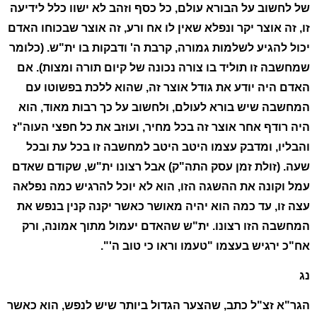
של לחשוב על הבורא עולם, כל כסף וזהב לא ישוו כלל לידיעה
זו, זה אוצר יקר ונפלא שאין לו אח ורע, זה אוצר שבכוחו האדם
יכול להגיע לשלמות גמורה, קרבת ה' ודבקות בו ית"ש. (כלומר
שמחשבה זו תוליד בו צורה נכונה של קיום תורה ומצות). אם
האדם היה יודע את גודל אוצר זה, שהוא ללכת בפשוטו עם
המחשבה שיש בורא לעולם, ולחשוב על כך רבות מאוד, הוא
היה רודף אחר אוצר זה בכל מחיר, ועוזב את כל חפצי העוה"ז
והבליו, ומדבק עצמו היטב היטב למחשבה זו בכל עת ובכל
שעה. (זולת זמן עסק התה"ק) אבל רצונו ית"ש, שקודם שאדם
עמל וקונה את ההשגה הזו, הוא לא יוכל להרגיש כמה נפלאה
עצה זו, עד כמה הוא יהיה מאושר כאשר יקנה קנין בנפש את
המחשבה הזו רצונו. ית"ש שהאדם יעמול מתוך אמונה, ורק
אח"כ ירגיש בעצמו "טעמו וראו כי טוב ה'".
נג
הגר"א זצ"ל כתב, שהצער הגדול ביותר שיש לנפש, הוא כאשר