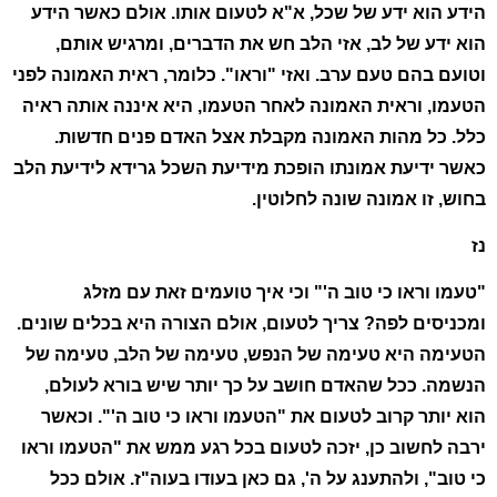
הידע הוא ידע של שכל, א"א לטעום אותו. אולם כאשר הידע
הוא ידע של לב, אזי הלב חש את הדברים, ומרגיש אותם,
וטועם בהם טעם ערב. ואזי "וראו". כלומר, ראית האמונה לפני
הטעמו, וראית האמונה לאחר הטעמו, היא איננה אותה ראיה
כלל. כל מהות האמונה מקבלת אצל האדם פנים חדשות.
כאשר ידיעת אמונתו הופכת מידיעת השכל גרידא לידיעת הלב
בחוש, זו אמונה שונה לחלוטין.
נז
"טעמו וראו כי טוב ה'" וכי איך טועמים זאת עם מזלג
ומכניסים לפה? צריך לטעום, אולם הצורה היא בכלים שונים.
הטעימה היא טעימה של הנפש, טעימה של הלב, טעימה של
הנשמה. ככל שהאדם חושב על כך יותר שיש בורא לעולם,
הוא יותר קרוב לטעום את "הטעמו וראו כי טוב ה'". וכאשר
ירבה לחשוב כן, יזכה לטעום בכל רגע ממש את "הטעמו וראו
כי טוב", ולהתענג על ה', גם כאן בעודו בעוה"ז. אולם ככל