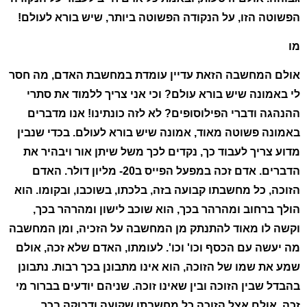
הפשוטה הזו, על הנקודה הפשוטה ביותר, שיש בורא לעולם!
מו
אולם המחשבה הזאת עדיין עומדת במחשבת האדם, מה חסר
לי באמונה שיש בורא עולם? וכי אני צריך ללמוד את סתרי
ההנהגה ודברי הפילוסופים? לא לזה כונתינו! אנו מדברים
באמונה פשוטה מאוד, אמונה שיש בורא לעולם. בכדי שנבין
מדוע צריך לעבוד כך, נקדים לכך משל שיתן אור ויבהיר את
הדברים. אדם זכה במפעל הפייס ב20- מליון דולר. האדם
הזוכה, כל מחשבתו קבועה בזה, בלכתו, בשוכבו, ובקומו. הוא
הולך ברחוב ומהרהר בכך, הוא שוכב לישון ומהרהר בכך,
וקשה לו מאוד להתנתק מן המחשבה על הזכיה, ומן המחשבה
מה יעשה עם הכסף וכו' וכו'. לעומתו, האדם שלא זכה, אולם
שמע את שמו של הזוכה, הוא אינו מתבונן בכך רבות. נתבונן
בהבדל שבין הזוכה ובין שאינו זוכה. שניהם יודעים בברור מי
זכה, אולם אצל הזוכה כל מחשבתו שקועה ודבוקה בכך,