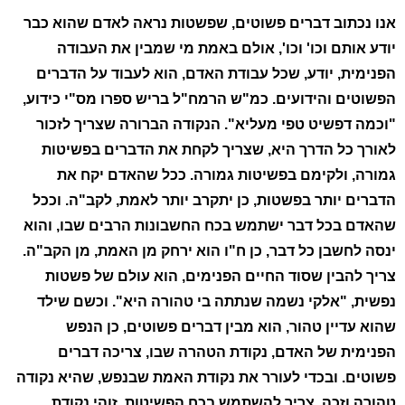
אנו נכתוב דברים פשוטים, שפשטות נראה לאדם שהוא כבר
יודע אותם וכו' וכו', אולם באמת מי שמבין את העבודה
הפנימית, יודע, שכל עבודת האדם, הוא לעבוד על הדברים
הפשוטים והידועים. כמ"ש הרמח"ל בריש ספרו מס"י כידוע,
"וכמה דפשיט טפי מעליא". הנקודה הברורה שצריך לזכור
לאורך כל הדרך היא, שצריך לקחת את הדברים בפשיטות
גמורה, ולקימם בפשיטות גמורה. ככל שהאדם יקח את
הדברים יותר בפשטות, כן יתקרב יותר לאמת, לקב"ה. וככל
שהאדם בכל דבר ישתמש בכח החשבונות הרבים שבו, והוא
ינסה לחשבן כל דבר, כן ח"ו הוא ירחק מן האמת, מן הקב"ה.
צריך להבין שסוד החיים הפנימים, הוא עולם של פשטות
נפשית, "אלקי נשמה שנתתה בי טהורה היא". וכשם שילד
שהוא עדיין טהור, הוא מבין דברים פשוטים, כן הנפש
הפנימית של האדם, נקודת הטהרה שבו, צריכה דברים
פשוטים. ובכדי לעורר את נקודת האמת שבנפש, שהיא נקודה
טהורה וזכה, צריך להשתמש בכח הפשיטות. זוהי נקודת