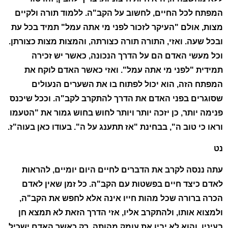
המפתח לכל החיים, לחשוב על הקב"ה. ללמוד תורה ולקיים
מצות, אולם "העיקר לזכור לפני מי אתה עמל" תמיד בכל עת
ובכל שעה. ואזי, התורה תורה כצורתה, והמצות מצות כצורתן.
וכל מעשי האדם הם על הדרך הנכונה, כאשר יש זכירה
תמידית "לפני מי אתה עמל". ואזי כאשר האדם לוקח את
המפתח הזה, הוא יכול לפתוח בו את השערים הנעולים
שסוגרים בפני האדם את הדרך להתקרב לקב"ה. וככל שיכנס
פנימה יותר, כן יזכה יותר ויותר לחוש בחוש גמור את "הטעמו
וראו כי טוב ה", בבחינת "אז תתענג על ה". בעודו כאן בעוה"ז.
נט
עתה ננסה לקרב את הדברים לחיים היום יומיים, להראות
לאדם כיצד חיים בפשטות עם הקב"ה. כל זמן שאין לאדם
הכרה ברורה שכל מהות חייו אינה אלא לחפש את הקב"ה,
ולמצוא אותו, ולהתקרב אליו, אזי הדרך הזאת לא תמצא חן
בעיניו, והוא לא יבין את עומק מהותה. רק כאשר האדם ישכיל