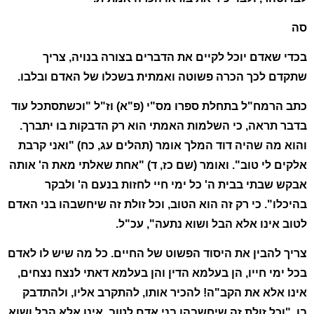
סה
בכדי שאדם יוכל לקיים את הדברים בצורה בנויה, צריך
שתקדם לכך הכרה פשוטה ואמתית בשכלו של האדם ובלבו.
כתב הרמח"ל בתחלת ספרו מס"י (פ"א) וז"ל "וכשתסתכל עוד
בדבר תראה, כי השלמות האמתי הוא רק הדבקות בו יתברך.
והוא מה שהיה דוד המלך אומר (תהלים עג, כח) "ואני קרבת
אלקים לי טוב". ואומר (שם כז, ד) "אחת שאלתי מאת ה' אותה
אבקש שבתי בבית ה' כל ימי חיי לחזות בנעם ה' ולבקר
בהיכלו". כי רק זה הוא הטוב, וכל זולת זה שיחשבהו בני האדם
לטוב אינו אלא הבל ושוא נתעה", עכ"ל.
צריך להבין את היסוד הפשוט של החיים. כל מה שיש לו לאדם
בכל ימי חייו, הן בעלמא הדין והן בעלמא דאתי לנצח נצחים,
אינו אלא את הקב"ה! להכיר אותו, להתקרב אליו, ולהתדבק
בו, "וכל זולת זה שיחשבהו בני אדם לטוב, אינו אלא הבל ושוא