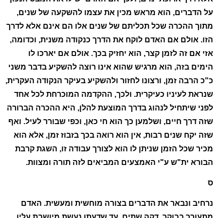
על הדברים, הוא מראש מכין את עצמו להשקעה של שנים,
מתוך ההכרה שכל תכליתם של שנים אלו הם אינם אלא לדרך
הזו. אולם אם האדם לוקח את הדרך כנקודה משנית, וכדומה,
אזי אם זה לזמן קצר, הוא יחזיק בכך. אולם אם יארכו לו
הימים בזה, הוא מרגיש שהוא אינו רוצה להשקיע בדבר משני
כ"כ הרבה זמן, ורצונו לחזור ולהשקיע בעיקר הנקודה העקרית,
שנראת לעיניו כעיקרית. ולכך, ההקדמה המוכרחת לכל אחד
לפני שיתחיל לנהוג בדרך המוצעת להלן, היא ההכרה הברורה
שזה דרך חיים, ושלמען כך הוא חי כאן, וכפי שבורר לעיל. ואף
שזה יקח שנים רבות, אין הוא רואה בכך בזבוז זמן, אלא הוא
מכיר שכל הזמן שניתן לו הוא לצורך עבודה זו, השגת קרבת
הבורא ית"ש ע"י האמצעים המביאים לזה תורה ומצוות.
ס
נרחיב ונבאר את הדברים בצורה מוחשית ומעשית. האדם
מתעורר בבוקר, דקה שתים, עד שדעתו נעשת מיושבת עליו.