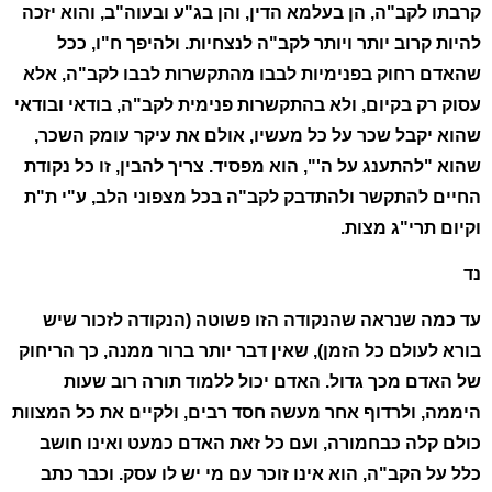
קרבתו לקב"ה, הן בעלמא הדין, והן בג"ע ובעוה"ב, והוא יזכה
להיות קרוב יותר ויותר לקב"ה לנצחיות. ולהיפך ח"ו, ככל
שהאדם רחוק בפנימיות לבבו מהתקשרות לבבו לקב"ה, אלא
עסוק רק בקיום, ולא בהתקשרות פנימית לקב"ה, בודאי ובודאי
שהוא יקבל שכר על כל מעשיו, אולם את עיקר עומק השכר,
שהוא "להתענג על ה'", הוא מפסיד. צריך להבין, זו כל נקודת
החיים להתקשר ולהתדבק לקב"ה בכל מצפוני הלב, ע"י ת"ת
וקיום תרי"ג מצות.
נד
עד כמה שנראה שהנקודה הזו פשוטה (הנקודה לזכור שיש
בורא לעולם כל הזמן), שאין דבר יותר ברור ממנה, כך הריחוק
של האדם מכך גדול. האדם יכול ללמוד תורה רוב שעות
היממה, ולרדוף אחר מעשה חסד רבים, ולקיים את כל המצוות
כולם קלה כבחמורה, ועם כל זאת האדם כמעט ואינו חושב
כלל על הקב"ה, הוא אינו זוכר עם מי יש לו עסק. וכבר כתב