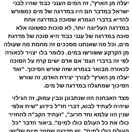
יעלה מן הארץ", זה המים הענני כבוד שהיו לבני
ישראל במדבר הם היו במדרגה של מים כמפורש
להדיא בדברי הגמרא שסוכה במדרגה אחת
במדרגה העליונה יותר, לא סוכות כפשוטו אלא
סוכה במדרגה של ענני כבוד היא סוכה של מדרגת
מים, וכל מה שאנחנו מסככים זה מחמת מה שעולה
מן הקרקע ששורשו במים. כלומר בלו יצויר לכאורה
לפי זה בדברי הגמ' אם אדם ישים קרח על הסוכה
לכאורה מבואר בגמרא שזה שורש הסיכוך. "ואד
יעלה מן הארץ" לצורך יצירת האדם, זה שורש
הסיכוך שמתגלה במדרגה של מים.
מצד האבחנה הזו שנתבונן ונבין עמוק, זה הגילוי
שיהיה לעתיד לבוא, דברי חז"ל כידוע "שית אלפי
שנין הוו עלמא וחד חרוב", "ועתיד הקב"ה להחזיר
כולו את כל העולם כולו למים". ביאור הדבר "כל
העולם כולו למים", יש מדרגה שחוזר מיום שלישי