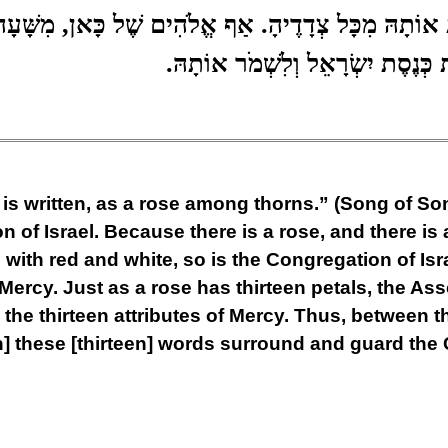
 אוֹתָהּ מִכָּל צְדָדֶיהָ. אַף אֱלֹהִים שֶׁל כָּאן, מִשָּׁעָה ש
ְּנֶסֶת יִשְׂרָאֵל וְלִשְׁמֹר אוֹתָהּ.
 is written, as a rose among thorns.” (Song of So
n of Israel. Because there is a rose, and there is
with red and white, so is the Congregation of Isr
ercy. Just as a rose has thirteen petals, the Asse
the thirteen attributes of Mercy. Thus, between th
] these [thirteen] words surround and guard the C