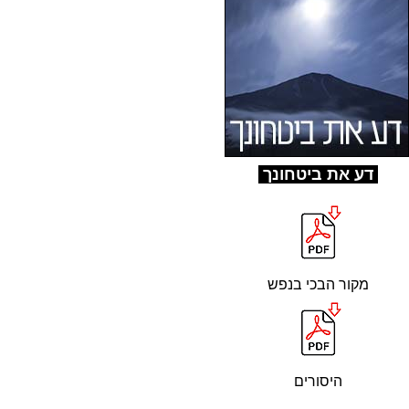
ד
ע את ביטחונך
מקור הבכי בנפש
היסורים