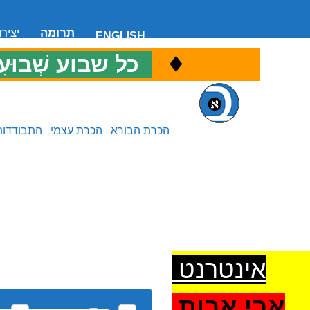
תרומה
יציר
ENGLISH
♦
כ
כל שבוע שְׁבוּעִ
הכרת הבורא
הכרת עצמי
התבודדות
אינטרנט
אבי אבות