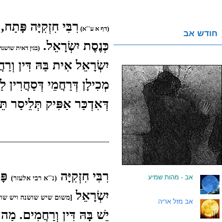
רִבִּי חִזְקִיָּה פָּתַח
(דף א ע''א)
חודש אב
כְּנֶסֶת יִשְׂרָאֵל.
(בגין דאית שושנה
יִשְׂרָאֵל אִית בַּהּ דִּין וְרַ
מְכִילָן דְּרַחֲמֵי דְּסַחֲרִי
דְּאִדְכַּר אַפִּיק תְּלֵיסַר תּ
רִבִּי חִזְקִיָּה
פָּ
.
אב - מהות שמיע
(נ''א רבי אלעזר)
יִשְׂרָאֵל
[משום שיש שושנה ויש שו
.
אב מזל אריה
יֵשׁ בָּהּ דִּין וְרַחֲמִים. מַה