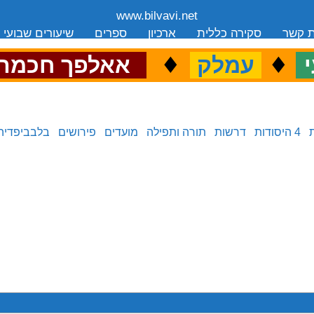
www.bilvavi.net
ת קשר
סקירה כללית
ארכיון
ספרים
שיעורים שבועי
.
♦
.
♦
.
י
עמלק
אאלפך חכמה
4 היסודות
דרשות
תורה ותפילה
מועדים
פירושים
בלבביפדיה