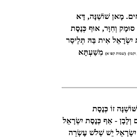
חִים. מָאן שׁוֹשַׁנָּה, דָּא
 סוּמָק וְחִוָּר, אוּף כְּנֶסֶת
ת יִשְׂרָאֵל אִית בַּהּ תְּלֵיסַר
מִשַׁעְתָּא
וקמז)
(שמות קפו א)
וֹשַׁנָּה זוֹ כְּנֶסֶת
 וְלָבָן - אַף כְּנֶסֶת יִשְׂרָאֵל
יִשְׂרָאֵל יֵשׁ שְׁלֹשׁ עֶשְׂרֵה