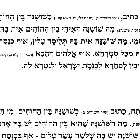
, כְּתִיב,
כְּשׁוֹשַׁנָּה בֵּין הַחוֹ
(שיר השירים ב)
(פנחס רלג, ופ' תשא קפט)
, מַה שּׁוֹשַׁנָּה דְּאִיהִי בֵּין הַחוֹחִים אִית בַּהּ
 ואית שושנה)
חֲמֵי. מַה שּׁוֹשַׁנָּה אִית בַּהּ תְּלֵיסַר עָלִין, אוּף כְּנֶסֶ
ן לַהּ מִכָּל סִטְרָהָא. אוּף אֱלהִים דְּהָכָא
(נשא דף קלא ב, וקלח, 
ֵיבִין לְסַחֲרָא לִכְנְסֶת יִשְׂרָאֵל וּלְנַטְרָא לַהּ.
תַח, כָּתוּב
כְּשׁוֹשַׁנָּה בֵּין הַחוֹחִים. מִי הַשּׁ
(שיר השירים ב)
. מָה הַשּׁוֹשַׁנָּה שֶׁהִיא בֵּין הַחוֹחִים יֵשׁ בָּהּ אָדֹם
שנה]
 שּׁוֹשַׁנָּה יֵשׁ בָּהּ שְׁלֹשָׁה עָשָׂר עָלִים - אַף בִּכְנֶסֶת 