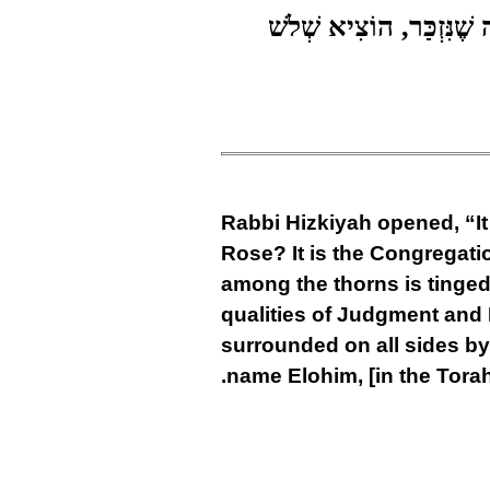
ֶׁנִּזְכַּר, הוֹצִיא שְׁלֹשׁ
Rabbi Hizkiyah opened, “It
Rose? It is the Congregatio
among the thorns is tinged 
qualities of Judgment and M
surrounded on all sides by 
name Elohim, [in the Torah