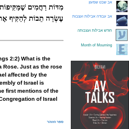
.
אב שבט שמעון
מִדּוֹת רַחֲמִים שֶׁמַּקִּיפוֹת
עֶשְׂרֵה תֵבוֹת לְהַקִּיף אֶת כ
.
אב עבודה אבילות ועצבות
.
חודש אבילות ועצבותה
Month of Mourning
.
ngs 2:2) What is the
 a Rose. Just as the rose
ael affected by the
mbly of Israel is
e first mentions of the
ongregation of Israel.
ספר הזוהר