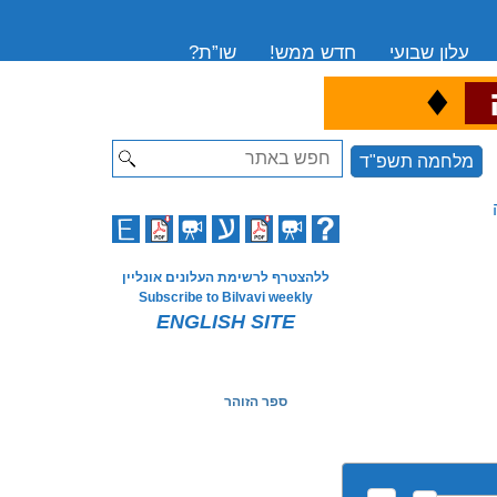
עלון שבועי
חדש ממש!
שו”ת?
♦
ה
Search
מלחמה תשפ"ד
ללהצטרף לרשימת העלונים אונליין
Subscribe to Bilvavi weekly
ENGLISH SITE
ספר הזוהר