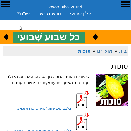
www.bilvavi.net
ע
E
עלון שבועי
חדש ממש!
שו”ת?
ארכיון
ספרים
שיעורים שבועי
תרומה
יצירת קשר
סקירה כללית
♦
.
♦
כ
כל שבוע שְׁבוּעִי
ENGLISH
בית
»
מועדים
»
סוכות
סוכות
שיעורים בעניני החג, כגון הסוכה, האתרוג, הלולב
ועוד. רוב השיעורים עוסקים בפנימיות הענינים
בלבבי מים שהכל נהיה בדברו תשפייב
בלבבי_סוכות_שמיני עצרת-שמחת תורה_חלק