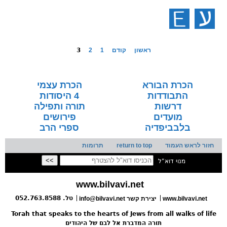
ראשון
קודם
1
2
3
הכרת הבורא
הכרת עצמי
התבודדות
4 היסודות
דרשות
תורה ותפילה
מועדים
פירושים
בלבביפדיה
ספרי הרב
חזור לראש העמוד
return to top
תרומות
מנוי דוא"ל
www.bilvavi.net
טל. 052.763.8588
www.bilvavi.net
info@bilvavi.net יצירת קשר
Torah that speaks to the hearts of Jews from all walks of life
תורה המדברת אל לבם של היהודים