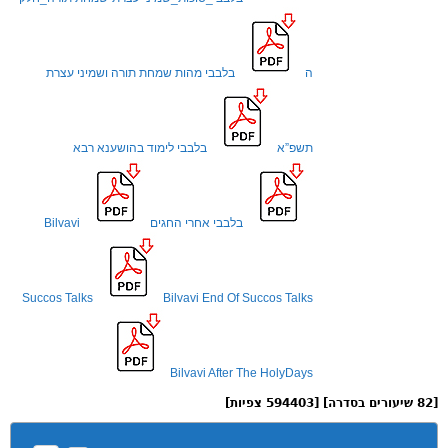
ה
בלבבי מהות שמחת תורה ושמיני עצרת
תשפ”א
בלבבי לימוד בהושענא רבא
בלבבי אחרי החגים
Bilvavi
Succos Talks
Bilvavi End Of Succos Talks
Bilvavi After The HolyDays
[82 שיעורים בסדרה] [594403 צפיות]