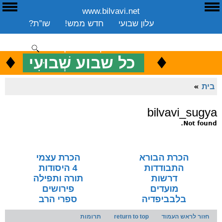
www.bilvavi.net
ע
E
עלון שבועי
חדש ממש!
שו”ת?
ארכיון
ספרים
שיעורים שבועי
תרומה
יצירת קשר
סקירה כללית
♦
.
♦
כ
כל שבוע שְׁבוּעִי
ENGLISH
בית
»
bilvavi_sugya
Not found.
הכרת הבורא
הכרת עצמי
התבודדות
4 היסודות
דרשות
תורה ותפילה
מועדים
פירושים
בלבביפדיה
ספרי הרב
חזור לראש העמוד
return to top
תרומות