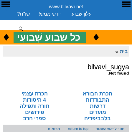
www.bilvavi.net
ע
E
עלון שבועי
חדש ממש!
שו”ת?
ארכיון
ספרים
שיעורים שבועי
תרומה
יצירת קשר
סקירה כללית
♦
.
♦
כ
כל שבוע שְׁבוּעִי
ENGLISH
בית
»
bilvavi_sugya
Not found.
הכרת הבורא
הכרת עצמי
התבודדות
4 היסודות
דרשות
תורה ותפילה
מועדים
פירושים
בלבביפדיה
ספרי הרב
חזור לראש העמוד
return to top
תרומות