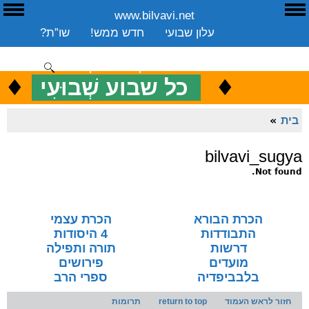
www.bilvavi.net
ע
E
עלון שבועי
חדש ממש!
שו”ת?
ארכיון
ספרים
שיעורים שבועי
תרומה
יצירת קשר
סקירה כללית
♦
.
♦
כ
כל שבוע שְׁבוּעִי
ENGLISH
בית
»
bilvavi_sugya
Not found.
הכרת הבורא
הכרת עצמי
התבודדות
4 היסודות
דרשות
תורה ותפילה
מועדים
פירושים
בלבביפדיה
ספרי הרב
חזור לראש העמוד
return to top
תרומות